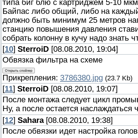
типа биг блю с картриджем 5-10 мк
Байпас либо общий, либо на каждый
должно быть минимум 25 метров нап
станцию повышения давления стави
собрать колонну в кучу надо знать 
[
10
]
SterroiD
[08.08.2010, 19:04]
Обвязка фильтра на схеме
Прикрепления:
3786380.jpg
(23.7 Kb)
[
11
]
SterroiD
[08.08.2010, 19:07]
После монтажа следует цикл промыв
Ну, а после остается наслаждаться 
[
12
]
Sahara
[08.08.2010, 19:38]
После обвязки идет настройка голо