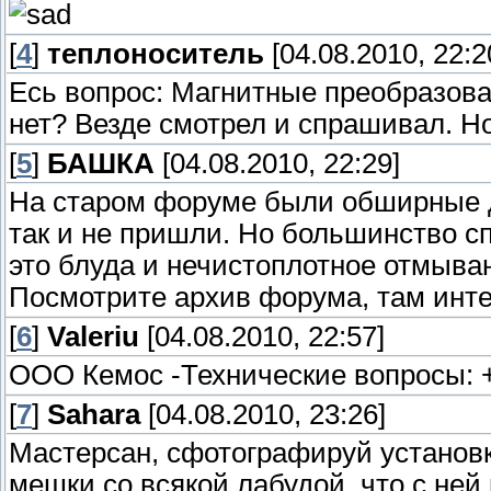
[
4
]
теплоноситель
[04.08.2010, 22:2
Есь вопрос: Магнитные преобразова
нет? Везде смотрел и спрашивал. Но 
[
5
]
БАШКА
[04.08.2010, 22:29]
На старом форуме были обширные д
так и не пришли. Но большинство с
это блуда и нечистоплотное отмыван
Посмотрите архив форума, там интер
[
6
]
Valeriu
[04.08.2010, 22:57]
ООО Кемос -Технические вопросы: +
[
7
]
Sahara
[04.08.2010, 23:26]
Мастерсан, сфотографируй установку
мешки со всякой лабудой, что с ней