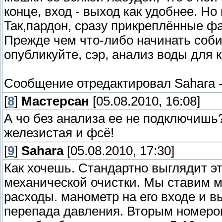
конце, вход - выход как удобнее. Но
Taк,пардон, сразу прикреплённые ф
Прежде чем что-либо начинать собир
опубликуйте, сэр, анализ воды для 
Сообщение отредактировал
Sahara
[
8
]
Мастерсан
[05.08.2010, 16:08]
А чо без анализа ее не подключишь?
железистая и фсё!
[
9
]
Sahara
[05.08.2010, 17:30]
Как хочешь. Стандартно выглядит э
механической очистки. Мы ставим
расходы. манометр на его входе и 
перепада давления. Вторым номером