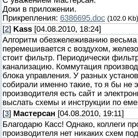
С уважением Мастерсан.
Доки в приложении.
Прикрепления:
6386695.doc
(102.0 Kb
[
2
]
Kass
[04.08.2010, 18:24]
Алгоритм обезжележиванию весьма пр
перемешивается с воздухом, железо 
стоит фильтр. Периодически фильтр
канализацию. Коммутация производ
блока управления. У разных установ
собирали именно такие, то я бы не 
производителя есть сайт и электрон
выслать схемы и инструкции по еме
[
3
]
Мастерсан
[04.08.2010, 19:11]
Благодарю Касс! Однако, коллеги пр
производителя нет никаких схем по