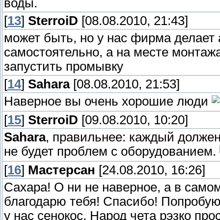
воды.
[
13
]
SterroiD
[08.08.2010, 21:43]
может быть, но у нас фирма делает 
самостоятельно, а на месте монтажа
запустить промывку
[
14
]
Sahara
[08.08.2010, 21:53]
Наверное вы очень хорошие люди
[
15
]
SterroiD
[09.08.2010, 10:20]
Sahara
, правильнее: каждый должен
не будет проблем с оборудованием.
[
16
]
Мастерсан
[24.08.2010, 16:26]
Сахара! О ни не наверное, а в само
благодарю тебя! Спасибо! Попробую
у нас сенокос. Народ чета рэзко прос