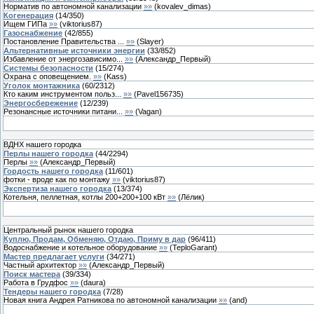
Норматив по автономной канализации
»»
(
kovalev_dimas
)
Когенерация
(
14
/
350
)
Ищем ГИПа
»»
(
viktorius87
)
Газоснабжение
(
42
/
855
)
Постановление Правительства ...
»»
(
Slayer
)
Альтернативные источники энергии
(
33
/
852
)
Избавление от энергозависимо...
»»
(
Александр_Первый
)
Системы безопасности
(
15
/
274
)
Охрана с оповещением.
»»
(
Kass
)
Уголок монтажника
(
60
/
2312
)
Кто каким инструментом польз...
»»
(
Pavel156735
)
Энергосбережение
(
12
/
239
)
Резонансные источники питани...
»»
(
Vagan
)
ВДНХ нашего городка
Перлы нашего городка
(
44
/
2294
)
Перлы
»»
(
Александр_Первый
)
Гордость нашего городка
(
11
/
601
)
фотки - вроде как по монтажу
»»
(
viktorius87
)
Экспертиза нашего городка
(
13
/
374
)
Котельня, пеллетная, котлы 200+200+100 кВт
»»
(
Лёлик
)
Центральный рынок нашего городка
Куплю, Продам, Обменяю, Отдаю, Приму в дар
(
96
/
411
)
Водоснабжение и котельное оборудование
»»
(
TeploGarant
)
Мастер предлагает услуги
(
34
/
271
)
Частный архитектор
»»
(
Александр_Первый
)
Поиск мастера
(
39
/
334
)
Работа в Грудфос
»»
(
daura
)
Тендеры нашего городка
(
7
/
28
)
Новая книга Андрея Ратникова по автономной канализации
»»
(
and
)