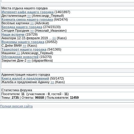
Места отдыха нашего городка
Интернет-кафе нашего городка
(
146
/
1897
)
Десталинизация
»»
(
Александр_Первый
)
Комната смеха нашего городка
(
64
/
2474
)
Весёлые картинки
»»
(
Advokat
)
Беседка нашего городка
(
274
/
23133
)
Сегодня Праздник
»»
(
Николай_Иванович
)
Наши встречи
(
15
/
729
)
Акватерм 12-15 февраля 2019 ...
»»
(
Kass
)
Водоемы нашего городка
(
20
/
552
)
С Днём ВМФ!
»»
(
Kass
)
Транспорт нашего городка
(
54
/
1365
)
Машинки
»»
(
Александр_Первый
)
Обсуждение новостей
(
15
/
270
)
Закрытие Дом-2
»»
(
olgapanfilova
)
Администрация нашего городка
Книга жалоб и предложений
(
50
/
1472
)
Жалоба и предложение Админу
»»
(
Kass
)
Статистика форума
Посетители:
11
(участников -
0
, гостей -
11
)
Темы:
2735
| Ответы:
96558
| Пользователи:
11459
Полная версия сайта