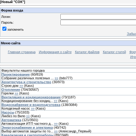
[
Новый "СОК"
]
Форма входа
Логин:
Пароль:
запомнить
Забыл
Меню сайта
Главная страница
Информация о сайте
Каталог файлов
Каталог статей
Фор
Игр
Факультеты нашего городка
Проектирование
(
60
/
819
)
Собрание различных полезных ...
»»
(
bdo777
)
Архитектура и строительство
(
30
/
973
)
Строю дом
»»
(
Kass
)
Отопление
(
704
/
30567
)
Горелки
»»
(
Kass
)
Вентиляция и кондиционирование
(
73
/
1187
)
Кондиционирование без кондиц...
»»
(
Kass
)
Водоснабжение и водоподготовка
(
138
/
3084
)
Колодезный насос
»»
(
Kass
)
Насосы
(
75
/
1933
)
Ликбез по Вило
»»
(
Kass
)
Автоматика
(
121
/
3501
)
Автоматизация ИТП частного д...
»»
(
Kass
)
Энергоснабжение и электрика
(
40
/
742
)
Выбор автоматов защиты по то...
»»
(
Александр_Первый
)
Канализация и сантехприборы
(
89
/
1948
)