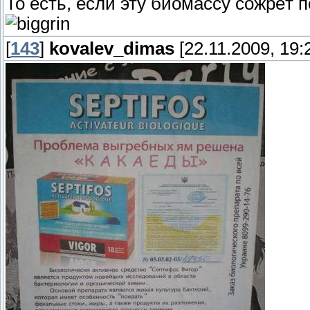
То есть, если эту биомассу сожрёт п
[
143
]
kovalev_dimas
[22.11.2009, 19: