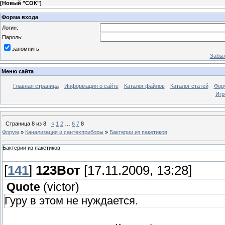
[
Новый "СОК"
]
Форма входа
Логин:
Пароль:
запомнить
Забыл
Меню сайта
Главная страница
Информация о сайте
Каталог файлов
Каталог статей
Фор
Игр
Страница
8
из
8
«
1
2
…
6
7
8
Форум
»
Канализация и сантехприборы
»
Бактерии из пакетиков
Бактерии из пакетиков
[
141
]
123Вот
[17.11.2009, 13:28]
Quote
(
victor
)
Гуру в этом не нуждается.