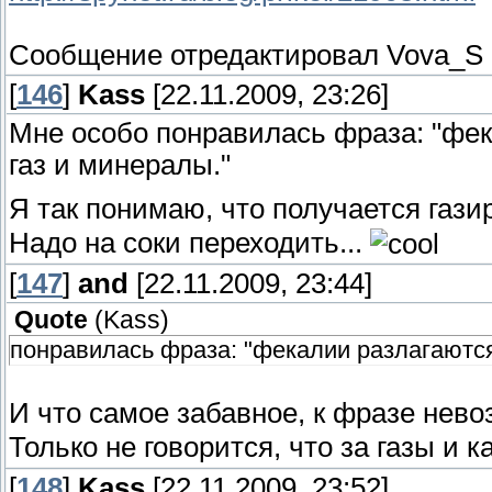
Сообщение отредактировал
Vova_S
[
146
]
Kass
[22.11.2009, 23:26]
Мне особо понравилась фраза: "фек
газ и минералы."
Я так понимаю, что получается газ
Надо на соки переходить...
[
147
]
and
[22.11.2009, 23:44]
Quote
(
Kass
)
понравилась фраза: "фекалии разлагаются
И что самое забавное, к фразе нево
Только не говорится, что за газы и
[
148
]
Kass
[22.11.2009, 23:52]