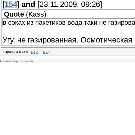
[
154
]
and
[23.11.2009, 09:26]
Quote
(
Kass
)
в соках из пакетиков вода таки не газиро
Угу, не газированная. Осмотическая
Страница
8
из
8
«
1
2
…
6
7
8
Полная версия сайта