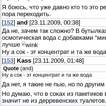
Я боюсь, что уже давно кто то это р
пора переходить.
[
152
]
and
[23.11.2009, 00:38]
Да не, зачем так сложно? В бутылка
осмотическая вода с добавками "мин
лучше
Ну а сок - эт концентрат и та же вод
[
153
]
Kass
[23.11.2009, 01:48]
Quote
(
and
)
Ну а сок - эт концентрат и та же вода
Да нет, я такие не пью, но по друг
Но думаю, что в соках из пакетиков
значит не из дерревенских туалетов