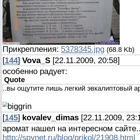
Прикрепления:
5378345.jpg
(68.8 Kb)
[
144
]
Vova_S
[22.11.2009, 20:58]
особенно радует:
Quote
..вы ощутите лишь легкий эвкалиптовый ар
[
145
]
kovalev_dimas
[22.11.2009, 23:
аромат нашел на интересном сайте..
http://spynet.ru/blog/prikol/21908.html