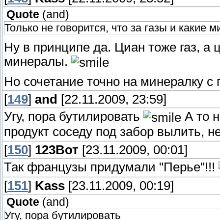
Quote
(
and
)
Только не говорится, что за газы и какие 
Ну в принципе да. Циан тоже газ, а
минералы.
Но сочетание точно на минералку с г
[
149
]
and
[22.11.2009, 23:59]
Угу, пора бутилировать
А то 
продукт соседу под забор вылить, 
[
150
]
123Вот
[23.11.2009, 00:01]
Так французы придумали "Перье"!!!
[
151
]
Kass
[23.11.2009, 00:19]
Quote
(
and
)
Угу, пора бутилировать