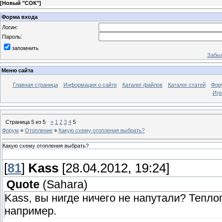
[
Новый "СОК"
]
Форма входа
Логин:
Пароль:
запомнить
Забыл
Меню сайта
Главная страница
Информация о сайте
Каталог файлов
Каталог статей
Фор
Игр
Страница
5
из
5
«
1
2
3
4
5
Форум
»
Отопление
»
Какую схему отопления выбрать?
Какую схему отопления выбрать?
[
81
]
Kass
[28.04.2012, 19:24]
Quote
(
Sahara
)
Kass, вы нигде ничего не напутали? Тепло
например.