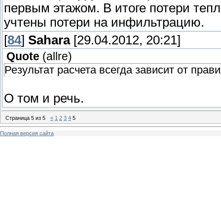
первым этажом. В итоге потери теп
учтены потери на инфильтрацию.
[
84
]
Sahara
[29.04.2012, 20:21]
Quote
(
allre
)
Результат расчета всегда зависит от прав
О том и речь.
Страница
5
из
5
«
1
2
3
4
5
Полная версия сайта