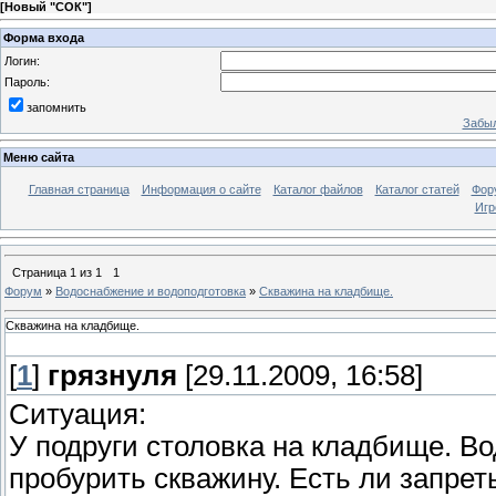
[
Новый "СОК"
]
Форма входа
Логин:
Пароль:
запомнить
Забыл
Меню сайта
Главная страница
Информация о сайте
Каталог файлов
Каталог статей
Фор
Игр
Страница
1
из
1
1
Форум
»
Водоснабжение и водоподготовка
»
Скважина на кладбище.
Скважина на кладбище.
[
1
]
грязнуля
[29.11.2009, 16:58]
Ситуация:
У подруги столовка на кладбище. Во
пробурить скважину. Есть ли запре