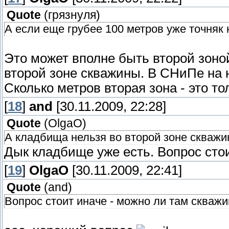
Quote
(
грязнуля
)
А если еще грубее 100 метров уже точняк 
Это может вполне быть второй зоно
второй зоне скважины. В СНиПе на н
Сколько метров вторая зона - это то
[
18
]
and
[30.11.2009, 22:28]
Quote
(
OlgaO
)
А кладбища нельзя во второй зоне скваж
Дык кладбище уже есть. Вопрос стои
[
19
]
OlgaO
[30.11.2009, 22:41]
Quote
(
and
)
Вопрос стоит иначе - можно ли там скважи