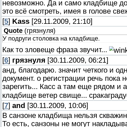
невозможно. Да и само кладбище до
это всё смотреть, имея в голове с
[
5
]
Kass
[29.11.2009, 21:10]
Quote
(
грязнуля
)
У подруги столовка на кладбище.
Как то зловеще фраза звучит...
[
6
]
грязнуля
[30.11.2009, 06:21]
анд, благодарю. значит четкого и од
документ. о регистрации речь пока н
зарегить... Касс а там еще рядом и
кладбище ветер свище... сракаграду
[
7
]
and
[30.11.2009, 10:06]
В санзоне кладбища нельзя скважин
То есть, санзоны не могут накладыва