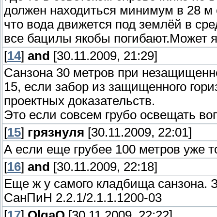
должен находиться минимум в 28 м 
что вода движется под землёй в сред
все бацилы якобы погибают.Может я
[
14
]
and
[30.11.2009, 21:29]
Санзона 30 метров при незащищенн
15, если забор из защищенного гори
проектных доказательств.
Это если совсем грубо освещать во
[
15
]
грязнуля
[30.11.2009, 22:01]
А если еще грубее 100 метров уже т
[
16
]
and
[30.11.2009, 22:18]
Еще ж у самого кладбища санзона. З
СанПиН 2.2.1/2.1.1.1200-03
[
17
]
OlgaO
[30.11.2009, 22:22]