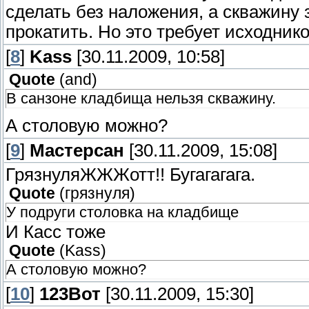
сделать без наложения, а скважину 
прокатить. Но это требует исходник
[
8
]
Kass
[30.11.2009, 10:58]
Quote
(
and
)
В санзоне кладбища нельзя скважину.
А столовую можно?
[
9
]
Мастерсан
[30.11.2009, 15:08]
ГрязнуляЖЖЖотт!! Бугагагага.
Quote
(
грязнуля
)
У подруги столовка на кладбище
И Касс тоже
Quote
(
Kass
)
А столовую можно?
[
10
]
123Вот
[30.11.2009, 15:30]