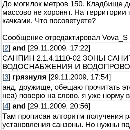
До могилок метров 150. Кладбище д
массово не хоронят. На территории
качками. Что посоветуете?
Сообщение отредактировал
Vova_S
[
2
]
and
[29.11.2009, 17:22]
САНПИН 2.1.4.1110-02 ЗОНЫ СА
ВОДОСНАБЖЕНИЯ И ВОДОПРОВО
[
3
]
грязнуля
[29.11.2009, 17:54]
анд, дружище, обещаю прочитать эт
неа) поверю на слово. я уже норму в
[
4
]
and
[29.11.2009, 20:56]
Там прописан алгоритм получения р
установления санзоны. Но нужны по