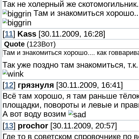
Так не холерный же скотомогильник.
Там и знакомиться хорошо...
[
11
]
Kass
[30.11.2009, 16:28]
Quote
(
123Вот
)
Там и знакомиться хорошо.... как говвари
Так уже поздно там знакомиться, т.к.
[
12
]
грязнуля
[30.11.2009, 16:41]
Всё там хорошо, я там раньше тёлок
площадки, повороты и левые и правы
А вот воду возим
[
13
]
prochor
[30.11.2009, 20:57]
Где то в советском спровочнике по 