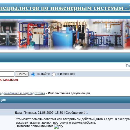
специалистов по инженерным системам 
По
на сайте
в интернете
00138435330
одоснабжение и водоподготовка
»
Исполнительная документация
ция
Дата: Пятница, 21.08.2009, 15:30 | Сообщение #
1
Кто может помочь советом или алгоритмом действий,чтобы сдать в эксплу
документы:акты, заявки, протокола я должна собрать.
Помогите плииииииииииз