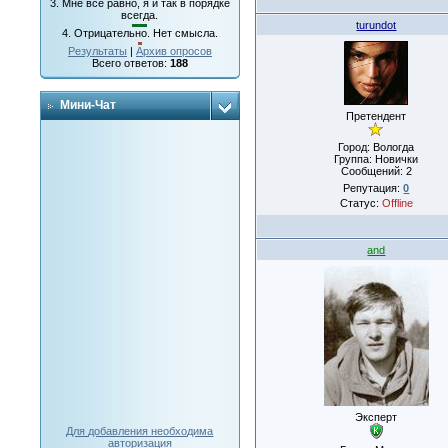
3.
Мне все равно, я и так в порядке
всегда.
turundot
4.
Отрицательно. Нет смысла.
Результаты
|
Архив опросов
Всего ответов:
188
Мини-Чат
Претендент
Город: Вологда
Группа: Новички
Сообщений:
2
Репутация:
0
Статус:
Offline
and
Эксперт
Для добавления необходима
авторизация