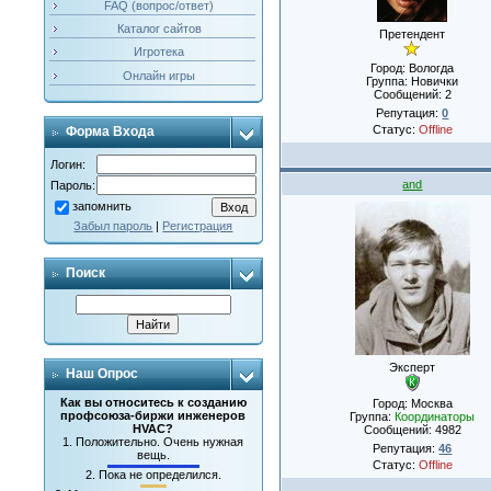
FAQ (вопрос/ответ)
Каталог сайтов
Претендент
Игротека
Город: Вологда
Онлайн игры
Группа: Новички
Сообщений:
2
Репутация:
0
Статус:
Offline
Форма Входа
Логин:
and
Пароль:
запомнить
Забыл пароль
|
Регистрация
Поиск
Эксперт
Наш Опрос
Как вы относитесь к созданию
Город: Москва
профсоюза-биржи инженеров
Группа:
Координаторы
HVAC?
Сообщений:
4982
1.
Положительно. Очень нужная
Репутация:
46
вещь.
Статус:
Offline
2.
Пока не определился.