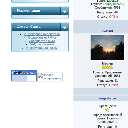
Город: Москва
Группа:
Координаторы
Сообщений:
4982
Комментарии
Репутация:
46
Статус:
Offline
Друзья Сайта
транзит
Инженерная библиотека
Официальный блог
Сообщество uCoz
FAQ по системе
Инструкции для uCoz
Мастер
Группа: Присяжные
Сообщений:
1581
Репутация:
11
Статус:
Offline
sergeybirger
Претендент
Город: Артёмовский
Группа: Новички
Сообщений:
1
Репутация:
0