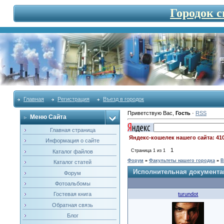
Городок 
Главная
Регистрация
Въезд в городок
Приветствую Вас
,
Гость
·
RSS
Меню Сайта
Главная страница
Яндекс-кошелек нашего сайта: 41
Информация о сайте
1
Страница
1
из
1
Каталог файлов
Форум
»
Факультеты нашего городка
»
В
Каталог статей
Исполнительная документа
Форум
Фотоальбомы
turundot
Гостевая книга
Обратная связь
Блог