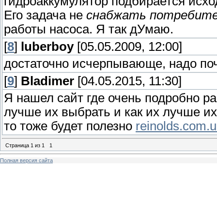
гидроаккумулятор подбирается исход
Его задача не
снабжать потребите
работы насоса. Я так дУмаю.
[
8
]
luberboy
[05.05.2009, 12:00]
достаточно исчерпывающе, надо поч
[
9
]
Bladimer
[04.05.2015, 11:30]
Я нашел сайт где очень подробно ра
лучше их выбрать и как их лучше и
то тоже будет полезно
reinolds.com.
Страница
1
из
1
1
Полная версия сайта