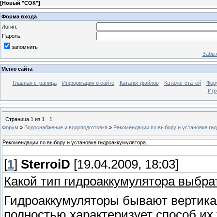
[
Новый "СОК"
]
Форма входа
Логин:
Пароль:
запомнить
Забыл
Меню сайта
Главная страница
Информация о сайте
Каталог файлов
Каталог статей
Фор
Игр
Страница
1
из
1
1
Форум
»
Водоснабжение и водоподготовка
»
Рекомендации по выбору и установке ги
Рекомендации по выбору и установке гидроаккумулятора.
[
1
]
SterroiD
[19.04.2009, 18:03]
Какой тип гидроаккумулятора выбра
Гидроаккумуляторы бывают вертика
полностью характеризует способ их 