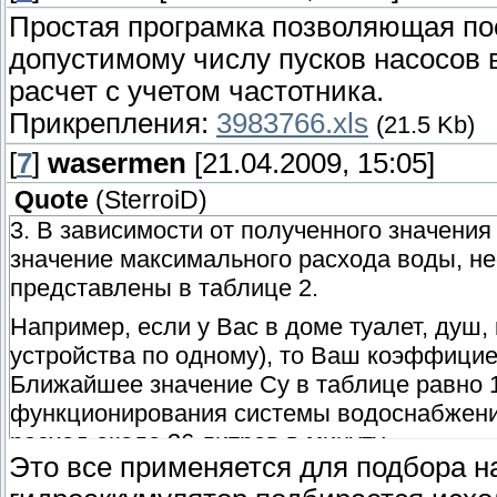
Простая програмка позволяющая по
допустимому числу пусков насосов 
расчет с учетом частотника.
Прикрепления:
3983766.xls
(21.5 Kb)
[
7
]
wasermen
[21.04.2009, 15:05]
Quote
(
SterroiD
)
3. В зависимости от полученного значени
значение максимального расхода воды, н
представлены в таблице 2.
Например, если у Вас в доме туалет, душ, 
устройства по одному), то Ваш коэффици
Ближайшее значение Су в таблице равно 
функционирования системы водоснабжени
расход около 36 литров в минуту.
Это все применяется для подбора н