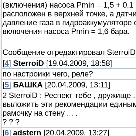
(включения) насоса Рmin = 1,5 + 0,1
расположен в верхней точке, а датч
давление газа в гидроаккумуляторе с
включения насоса Рmin = 1,6 бара.
Сообщение отредактировал
SterroiD
[
4
]
SterroiD
[19.04.2009, 18:58]
по настроики чего, реле?
[
5
]
БАШКА
[20.04.2009, 13:11]
2 SterroiD : Респект тебе , дружище 
выложить эти рекомендации единым 
рамочку на стену . . .
? ? ?
[
6
]
adstern
[20.04.2009, 13:27]