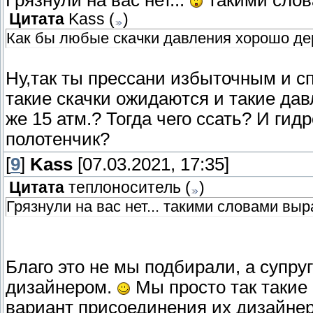
Грязнули на вас нет...
такими слов
Цитата
Kass
(
)
Как бы любые скачки давления хорошо де
Ну,так ты прессани избыточным и сп
такие скачки ожидаются и такие дав
же 15 атм.? Тогда чего ссать? И гид
полотенчик?
[
9
]
Kass
[07.03.2021, 17:35]
Цитата
теплоноситель
(
)
Грязнули на вас нет... такими словами выр
Благо это не мы подбирали, а супруг
дизайнером.
Мы просто так такие 
вариант присоединения их дизайнер