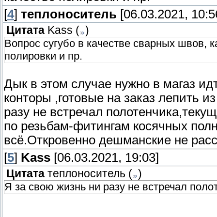
[
4
]
теплоноситель
[06.03.2021, 10:5
Цитата
Kass
(
)
Вопрос сугубо в качестве сварных швов, к
полировки и пр.
Дык в этом случае нужно в магаз идт
конторы ,готовые на заказ лепить и
разу не встречал полотенчика,текущ
по резьбам-фитингам косячных полн
всё.Откровенно дешманские не расс
[
5
]
Kass
[06.03.2021, 19:03]
Цитата
теплоноситель
(
)
Я за свою жизнь ни разу не встречал поло