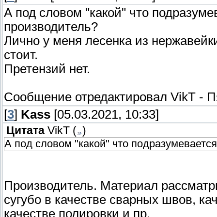
А под словом "какой" что подразум
производитель?
Лично у меня лесенка из нержавейки
стоит.
Претензий нет.
Сообщение отредактировал
VikT
-
П
[
3
]
Kass
[05.03.2021, 10:33]
Цитата
VikT
(
)
А под словом "какой" что подразумеваетс
Производитель. Материал рассматри
сугубо в качестве сварных швов, ка
качестве полировки и пр.