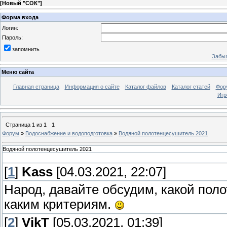
[
Новый "СОК"
]
Форма входа
Логин:
Пароль:
запомнить
Забыл
Меню сайта
Главная страница
Информация о сайте
Каталог файлов
Каталог статей
Фор
Игр
Страница
1
из
1
1
Форум
»
Водоснабжение и водоподготовка
»
Водяной полотенцесушитель 2021
Водяной полотенцесушитель 2021
[
1
]
Kass
[04.03.2021, 22:07]
Народ, давайте обсудим, какой пол
каким критериям.
[
2
]
VikT
[05.03.2021, 01:39]