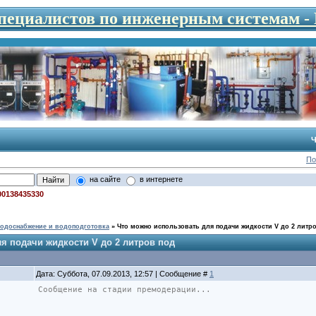
специалистов по инженерным системам 
Ч
По
на сайте
в интернете
00138435330
одоснабжение и водоподготовка
»
Что можно использовать для подачи жидкости V до 2 литр
я подачи жидкости V до 2 литров под
Дата: Суббота, 07.09.2013, 12:57 | Сообщение #
1
Сообщение на стадии премодерации...