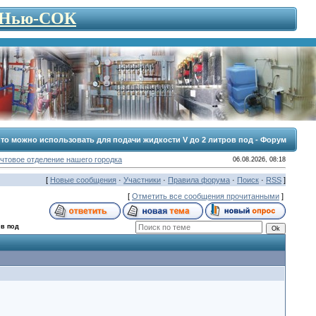
- Нью-СОК
то можно использовать для подачи жидкости V до 2 литров под - Форум
чтовое отделение нашего городка
06.08.2026, 08:18
[
Новые сообщения
·
Участники
·
Правила форума
·
Поиск
·
RSS
]
[
Отметить все сообщения прочитанными
]
ов под