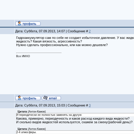
Дата: Суббота, 07.09.2013, 14:07 | Сообщение #
2
Гидроаккумулятор сам по себе не создает избыточное давление. У вас жи
жидкость? Какая вязкость, агрессивность?
Нужно сделать профессионально, или как можно дешевле?
Все ИМХО
Дата: Суббота, 07.09.2013, 15:03 | Сообщение #
3
Цитата
(
Антон-Камов
)
И периодически ее полностью заменять на другую
Какова, примерно, периодичность и каков расход каждого вида жидкости?
И сколько видов жидкостей используется, скажем за смену(рабочий день)?
Цитата
(
Антон-Камов
)
2-4 атмосферы.