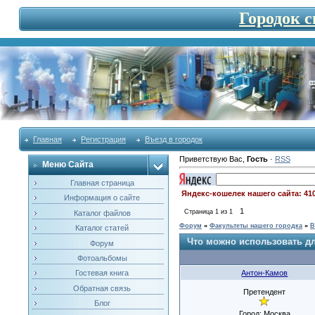
Городок 
Главная
Регистрация
Въезд в городок
Приветствую Вас
,
Гость
·
RSS
Меню Сайта
Главная страница
Яндекс-кошелек нашего сайта: 41
Информация о сайте
1
Страница
1
из
1
Каталог файлов
Форум
»
Факультеты нашего городка
»
В
Каталог статей
Что можно использовать дл
Форум
Фотоальбомы
Антон-Камов
Гостевая книга
Обратная связь
Претендент
Блог
Город: Москва