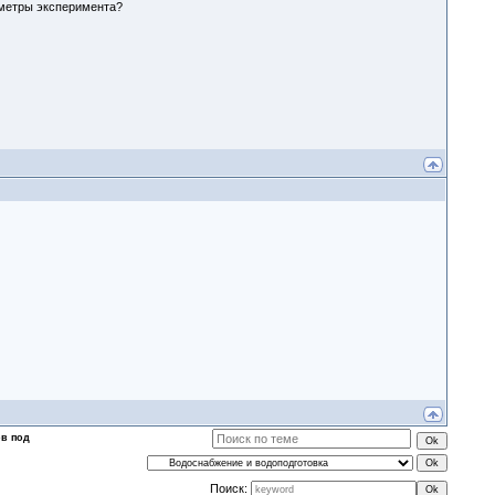
аметры эксперимента?
ов под
Поиск: