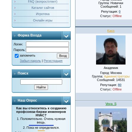
FAQ (вопрос/ответ)
Группа: Новички
Сообщений:
1
Каталог сайтов
Репутация:
0
Игротека
Статус:
Offline
Онлайн игры
Kass
Форма Входа
Логин:
Пароль:
запомнить
Забыл пароль
|
Регистрация
Академик
Город: Москва
Поиск
Группа:
Администраторы
Сообщений:
14531
Репутация:
80
Статус:
Offline
Наш Опрос
Vova_S
Как вы относитесь к созданию
профсоюза-биржи инженеров
HVAC?
1.
Положительно. Очень нужная
вещь.
2.
Пока не определился.