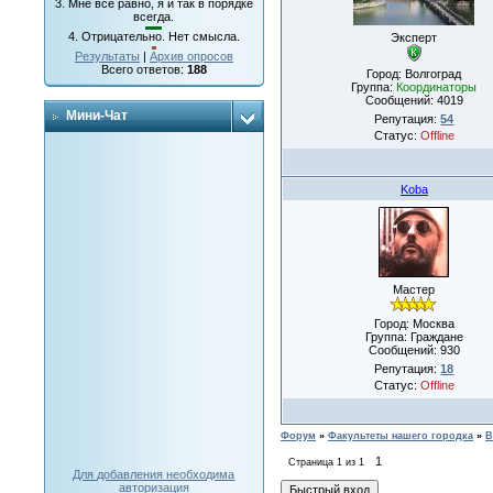
3.
Мне все равно, я и так в порядке
всегда.
4.
Отрицательно. Нет смысла.
Эксперт
Результаты
|
Архив опросов
Всего ответов:
188
Город: Волгоград
Группа:
Координаторы
Сообщений:
4019
Мини-Чат
Репутация:
54
Статус:
Offline
Koba
Мастер
Город: Москва
Группа: Граждане
Сообщений:
930
Репутация:
18
Статус:
Offline
Форум
»
Факультеты нашего городка
»
В
1
Страница
1
из
1
Для добавления необходима
авторизация