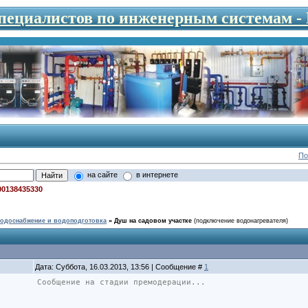
специалистов по инженерным системам 
По
на сайте
в интернете
00138435330
одоснабжение и водоподготовка
»
Душ на садовом участке
(подключение водонагревателя)
Дата: Суббота, 16.03.2013, 13:56 | Сообщение #
1
Сообщение на стадии премодерации...