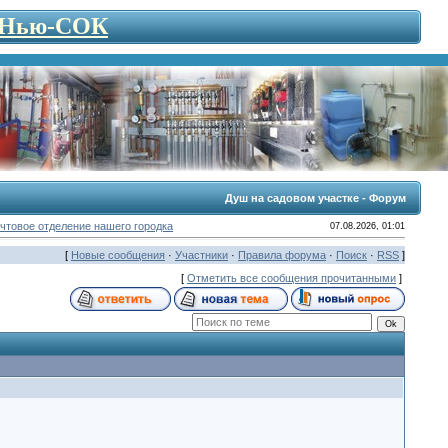
- Нью-СОК
Душ на садовом участке - Форум
чтовое отделение нашего городка
07.08.2026, 01:01
[
Новые сообщения
·
Участники
·
Правила форума
·
Поиск
·
RSS
]
[
Отметить все сообщения прочитанными
]