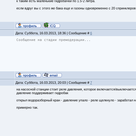
к таким есть маленькие гидробачки по 1.5-2 литра.
если вдруг вы с этого же бака еще и газоны одновременно с 20 спринклеров
Дата: Суббота, 16.03.2013, 18:36 | Сообщение #
6
Сообщение на стадии премодерации...
Дата: Суббота, 16.03.2013, 20:03 | Сообщение #
7
на насосной станции стоит реле давления, которое включается/выключается
давление поддерживает гидробак
открыл водоразборный кран - давление упало - реле щелкнуло - заработал н
примерно так.