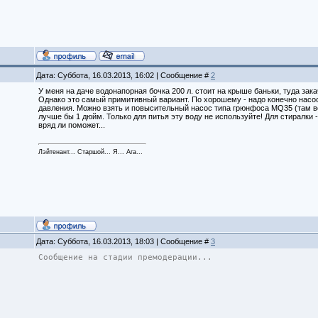
Дата: Суббота, 16.03.2013, 16:02 | Сообщение #
2
У меня на даче водонапорная бочка 200 л. стоит на крыше баньки, туда зак
Однако это самый примитивный вариант. По хорошему - надо конечно насосн
давления. Можно взять и повысительный насос типа грюнфоса MQ35 (там вс
лучше бы 1 дюйм. Только для питья эту воду не используйте! Для стиралки -
вряд ли поможет...
Лэйтенант... Старшой... Я... Ага...
Дата: Суббота, 16.03.2013, 18:03 | Сообщение #
3
Сообщение на стадии премодерации...