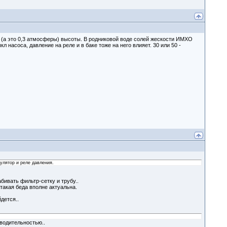
ов (а это 0,3 атмосферы) высоты. В родниковой воде солей жескости ИМХО
л насоса, давление на реле и в баке тоже на него влияет. 30 или 50 -
мулятор и реле давления.
бивать фильтр-сетку и трубу..
 такая беда вполне актуальна.
дется..
водительностью..