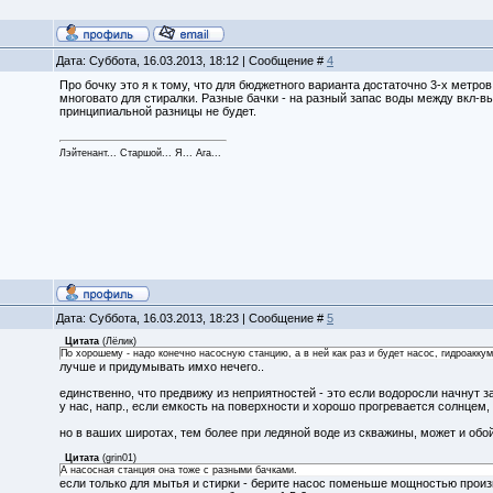
Дата: Суббота, 16.03.2013, 18:12 | Сообщение #
4
Про бочку это я к тому, что для бюджетного варианта достаточно 3-х метр
многовато для стиралки. Разные бачки - на разный запас воды между вкл-вык
принципиальной разницы не будет.
Лэйтенант... Старшой... Я... Ага...
Дата: Суббота, 16.03.2013, 18:23 | Сообщение #
5
Цитата
(
Лёлик
)
По хорошему - надо конечно насосную станцию, а в ней как раз и будет насос, гидроакку
лучше и придумывать имхо нечего..
единственно, что предвижу из неприятностей - это если водоросли начнут за
у нас, напр., если емкость на поверхности и хорошо прогревается солнцем,
но в ваших широтах, тем более при ледяной воде из скважины, может и обой
Цитата
(
grin01
)
А насосная станция она тоже с разными бачками.
если только для мытья и стирки - берите насос поменьше мощностью произ