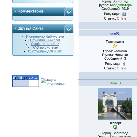
Город: Волгоград
Группа:
Координаторы
Сообщений:
4019
Комментарии
Репутация:
54
Статус:
Offline
Друзья Сайта
grin01
Инженерная библиотека
Официальный блог
Претендент
Сообщество uCoz
FAQ по системе
Город: коломна
Инструкции для uCoz
Группа: Новички
Сообщений:
3
Репутация:
0
Статус:
Offline
Vova_S
Эксперт
Город: Волгоград
Группа:
Координаторы