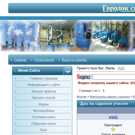
Городок 
Главная
Регистрация
Въезд в городок
Приветствую Вас
,
Гость
·
RSS
Меню Сайта
Главная страница
Яндекс-кошелек нашего сайта: 41
Информация о сайте
1
Страница
1
из
1
Каталог файлов
Форум
»
Факультеты нашего городка
»
В
Каталог статей
Душ на садовом участке
Форум
Фотоальбомы
grin01
Гостевая книга
Обратная связь
Претендент
Блог
Город: коломна