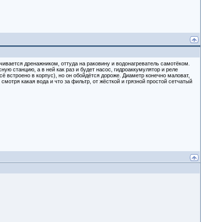
ачивается дренажником, оттуда на раковину и водонагреватель самотёком.
ую станцию, а в ней как раз и будет насос, гидроаккумулятор и реле
ё встроено в корпус), но он обойдётся дороже. Диаметр конечно маловат,
 смотря какая вода и что за фильтр, от жёсткой и грязной простой сетчатый