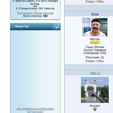
3.
Мне все равно, я и так в порядке
Статус:
Offline
всегда.
4.
Отрицательно. Нет смысла.
Результаты
|
Архив опросов
Лёлик
Всего ответов:
188
Мини-Чат
Мастер
Город: Москва
Группа: Граждане
Сообщений:
1159
Репутация:
21
Статус:
Offline
Vova_S
Эксперт
Для добавления необходима
авторизация