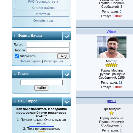
FAQ (вопрос/ответ)
Группа: Новички
Сообщений:
3
Каталог сайтов
Репутация:
0
Игротека
Статус:
Offline
Онлайн игры
Лёлик
Форма Входа
Логин:
Пароль:
запомнить
Мастер
Забыл пароль
|
Регистрация
Город: Москва
Поиск
Группа: Граждане
Сообщений:
1159
Репутация:
21
Статус:
Offline
grin01
Наш Опрос
Претендент
Как вы относитесь к созданию
профсоюза-биржи инженеров
HVAC?
Город: коломна
1.
Положительно. Очень нужная
Группа: Новички
вещь.
Сообщений:
3
2.
Пока не определился.
Репутация:
0