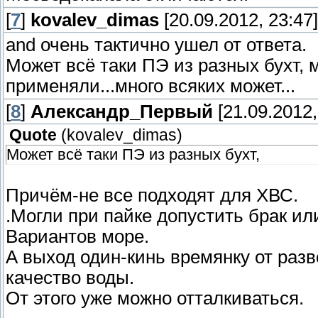
[
7
]
kovalev_dimas
[20.09.2012, 23:47]
and очень тактично ушел от ответа.
Может всё таки ПЭ из разных бухт,
применяли...много всяких может...
[
8
]
Александр_Первый
[21.09.2012,
Quote
(
kovalev_dimas
)
Может всё таки ПЭ из разных бухт,
Причём-не все подходят для ХВС.
.Могли при пайке допустить брак или
Вариантов море.
А выход один-кинь времянку от раз
качество воды.
От этого уже можно отталкиваться.