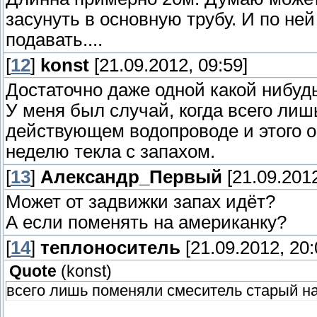
засунуть в основную трубу. И по не
подавать....
[
12
]
konst
[21.09.2012, 09:59]
Достаточно даже одной какой нибуд
У меня был случай, когда всего ли
действующем водопроводе и этого о
неделю текла с запахом.
[
13
]
Александр_Первый
[21.09.2012
Может от задвижки запах идёт?
А если поменять на американку?
[
14
]
теплоноситель
[21.09.2012, 20:
Quote
(
konst
)
всего лишь поменяли смеситель старый н