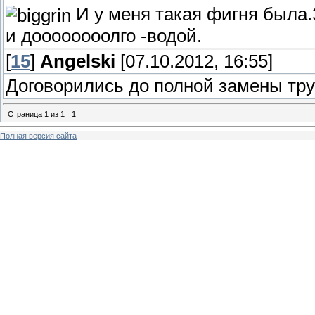
И у меня такая фигня была.
и доооооооолго -водой.
[
15
]
Angelski
[07.10.2012, 16:55]
Договорились до полной замены труб
Страница
1
из
1
1
Полная версия сайта