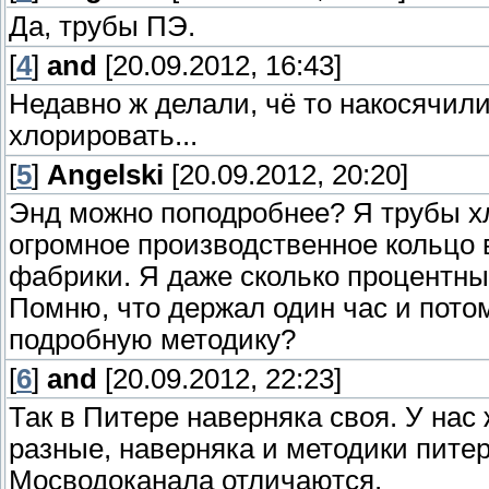
Да, трубы ПЭ.
[
4
]
and
[20.09.2012, 16:43]
Недавно ж делали, чё то накосячили
хлорировать...
[
5
]
Angelski
[20.09.2012, 20:20]
Энд можно поподробнее? Я трубы хл
огромное производственное кольцо
фабрики. Я даже сколько процентный
Помню, что держал один час и пото
подробную методику?
[
6
]
and
[20.09.2012, 22:23]
Так в Питере наверняка своя. У на
разные, наверняка и методики питер
Мосводоканала отличаются.