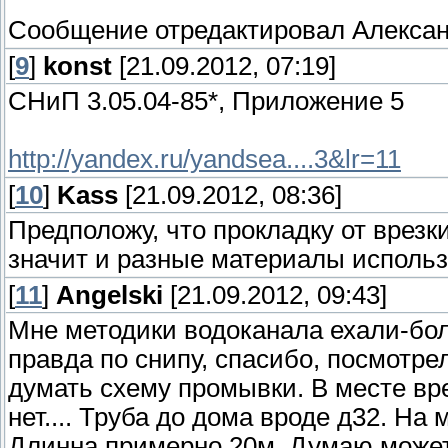
Сообщение отредактировал
Алекса
[
9
]
konst
[21.09.2012, 07:19]
СНиП 3.05.04-85*, Приложение 5
http://yandex.ru/yandsea....3&lr=11
[
10
]
Kass
[21.09.2012, 08:36]
Предположу, что прокладку от врезк
значит и разные материалы использ
[
11
]
Angelski
[21.09.2012, 09:43]
Мне методики водоканала ехали-бол
правда по снипу, спасибо, посмотре
думать схему промывки. В месте вр
нет.... Труба до дома вроде д32. На
Длинна примерно 20м. Думаю может