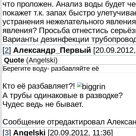
что проложен. Анализ воды будет че
покажет т.к. запах быстро улетучив
устранения нежелательного явления,
явления? Просьба отнестись серьёзно
Варианты дезинфекции трубопрово
[
2
]
Александр_Первый
[20.09.2012,
Quote
(
Angelski
)
Берегите воду- разбавляйте её
Кто её разбавляет?!
А трубы одинаковые в разводке?
Чудес ведь не бывает.
Сообщение отредактировал
Алекса
[
3
]
Angelski
[20.09.2012, 11:36]