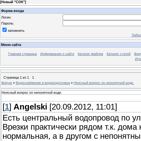
[
Новый "СОК"
]
Форма входа
Логин:
Пароль:
запомнить
Забыл
Меню сайта
Главная страница
Информация о сайте
Каталог файлов
Каталог статей
Фор
Игр
Страница
1
из
1
1
Форум
»
Водоснабжение и водоподготовка
»
Неясный вопрос по непонятной воде.
Неясный вопрос по непонятной воде.
[
1
]
Angelski
[20.09.2012, 11:01]
Есть центральный водопровод по ули
Врезки практически рядом т.к. дома 
нормальная, а в другом с непонятн