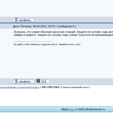
Дата: Пятница, 06.04.2012, 15:47 | Сообщение #
2
Лулушка, это самая обычная насосная станция. Защита по сухому ходу де
набрав в яндексе "защита по сухому ходу схема" получите исчерпывающу
Не дайте себя обмануть в другом месте. Закажите всё у нас!
одоснабжение и водоподготовка
»
PW-175E/175EA
(Самовсасывающий насос)
Slepil
Kass
© 2026
info@newcok.ru