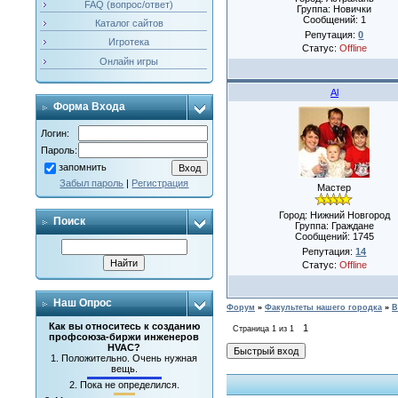
FAQ (вопрос/ответ)
Группа: Новички
Сообщений:
1
Каталог сайтов
Репутация:
0
Игротека
Статус:
Offline
Онлайн игры
Al
Форма Входа
Логин:
Пароль:
запомнить
Забыл пароль
|
Регистрация
Мастер
Город: Нижний Новгород
Поиск
Группа: Граждане
Сообщений:
1745
Репутация:
14
Статус:
Offline
Наш Опрос
Форум
»
Факультеты нашего городка
»
В
Как вы относитесь к созданию
1
Страница
1
из
1
профсоюза-биржи инженеров
HVAC?
1.
Положительно. Очень нужная
вещь.
2.
Пока не определился.