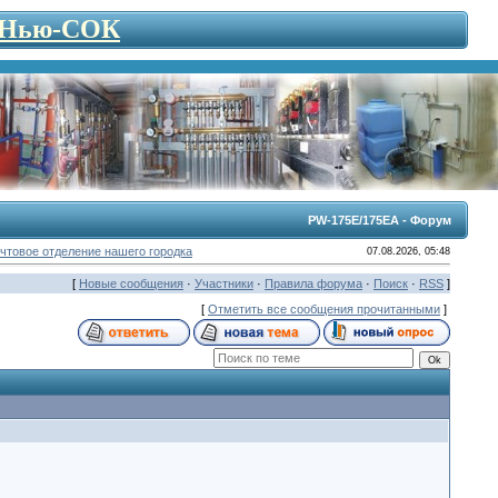
- Нью-СОК
PW-175E/175EA - Форум
чтовое отделение нашего городка
07.08.2026, 05:48
[
Новые сообщения
·
Участники
·
Правила форума
·
Поиск
·
RSS
]
[
Отметить все сообщения прочитанными
]