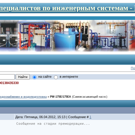
специалистов по инженерным системам 
По
на сайте
в интернете
00138435330
одоснабжение и водоподготовка
»
PW-175E/175EA
(Самовсасывающий насос)
Дата: Пятница, 06.04.2012, 15:13 | Сообщение #
1
Сообщение на стадии премодерации...