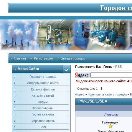
Городок 
Главная
Регистрация
Въезд в городок
Приветствую Вас
,
Гость
·
RSS
Меню Сайта
Главная страница
Яндекс-кошелек нашего сайта: 41
Информация о сайте
1
Страница
1
из
1
Каталог файлов
Форум
»
Факультеты нашего городка
»
В
Каталог статей
PW-175E/175EA
Форум
Фотоальбомы
Лулушка
Гостевая книга
Обратная связь
Претендент
Блог
Город: Астрахань