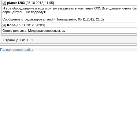
[
3
]
platon1203
[25.10.2012, 11:05]
Я все оборудование и еще монтаж заказывал в компании ХХХ. Все сделали очень быст
обращайтесь - не подведут!
Сообщение отредактировал
and
-
Понедельник, 05.11.2012, 21:02
[
4
]
Koba
[05.11.2012, 20:09]
Опять реклама. Моддератоооорыыы, ау!
Страница
1
из
1
1
Полная версия сайта