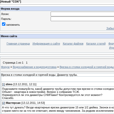
[
Новый "СОК"
]
Форма входа
Логин:
Пароль:
запомнить
Забыл
Меню сайта
Главная страница
Информация о сайте
Каталог файлов
Каталог статей
Фор
Игр
Страница
1
из
1
1
Форум
»
Водоснабжение и водоподготовка
»
Врезка в стояки холодной и горячей воды
Врезка в стояки холодной и горячей воды. Диаметр трубы.
[
1
]
dims
[13.12.2011, 12:11]
Подскажите пожалуйста, какой диаметр трубы допустим при врезке в стояки холодно
Объект - квартира в новостройке. Вопрос к собранию ТСЖ.
Нормируются ли эти диаметры СНИПами? Контролируется ли этот момент?
Спасибо.
[
2
]
Мастерсан
[13.12.2011, 14:53]
А что тут думать? Везде квартирные врезки диаметром 15 или 1/2 дюйма. Звонок в 
стране никто ни за что не отвечает, имею ввиду чиновников. За редким исключение