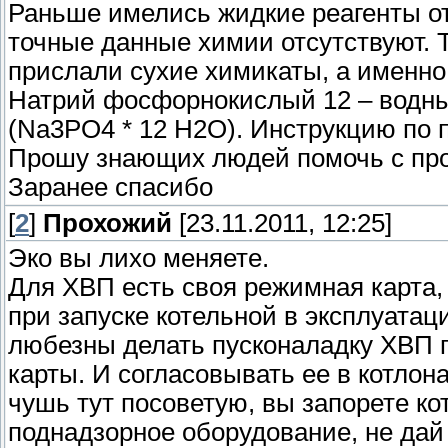
Раньше имелись жидкие реагенты о
точные данные химии отсутствуют. Т
прислали сухие химикаты, а именн
Натрий фосфорнокислый 12 – водн
(Na3PO4 * 12 H2O). Инструкцию по 
Прошу знающих людей помочь с про
Заранее спасибо
[
2
]
Прохожий
[23.11.2011, 12:25]
Эко вы лихо меняете.
Для ХВП есть своя режимная карта,
при запуске котельной в эксплуатаци
любезны делать пусконаладку ХВП 
карты. И согласовывать ее в котлон
чушь тут посоветую, вы запорете ко
поднадзорное оборудование, не дай 