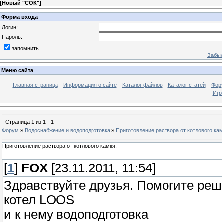
[
Новый "СОК"
]
Форма входа
Логин:
Пароль:
запомнить
Забыл
Меню сайта
Главная страница
Информация о сайте
Каталог файлов
Каталог статей
Фор
Игр
Страница
1
из
1
1
Форум
»
Водоснабжение и водоподготовка
»
Приготовление раствора от котлового ка
Приготовление раствора от котлового камня.
[
1
]
FOX
[23.11.2011, 11:54]
Здравствуйте друзья. Помогите реш
котел LOOS
и к нему водоподготовка