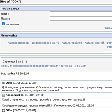
[
Новый "СОК"
]
Форма входа
Логин:
Пароль:
запомнить
Забыл
Меню сайта
Главная страница
Информация о сайте
Каталог файлов
Каталог статей
Фор
Игр
Страница
1
из
1
1
Форум
»
Водоснабжение и водоподготовка
»
Настройка FS 50-12M
Настройка FS 50-12M
[
1
]
Olfar
[01.05.2011, 17:35]
Добрый день, уважаемые. Обвязали установку, посчитал по инструкции - надо понизит
меняется. Подскажете, кто уже настраивал?
[
2
]
алексей73
[02.05.2011, 23:03]
Олег! отправил..... см почту, просьба уточни марку контролера!!!
Сообщение отредактировал
алексей73
-
Понедельник, 02.05.2011, 23:04
[
3
]
Olfar
[05.05.2011, 09:01]