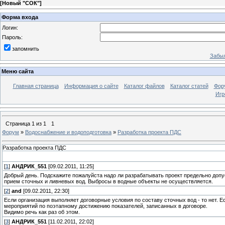
[
Новый "СОК"
]
Форма входа
Логин:
Пароль:
запомнить
Забыл
Меню сайта
Главная страница
Информация о сайте
Каталог файлов
Каталог статей
Фор
Игр
Страница
1
из
1
1
Форум
»
Водоснабжение и водоподготовка
»
Разработка проекта ПДС
Разработка проекта ПДС
[
1
]
АНДРИК_551
[09.02.2011, 11:25]
Добрый день. Подскажите пожалуйста надо ли разрабатывать проект предельно допу
прием сточных и ливневых вод. Выбросы в водные объекты не осуществляется.
[
2
]
and
[09.02.2011, 22:30]
Если организация выполняет договорные условия по составу сточных вод - то нет. 
мероприятий по поэтапному достижению показателей, записанных в договоре.
Видимо речь как раз об этом.
[
3
]
АНДРИК_551
[11.02.2011, 22:02]