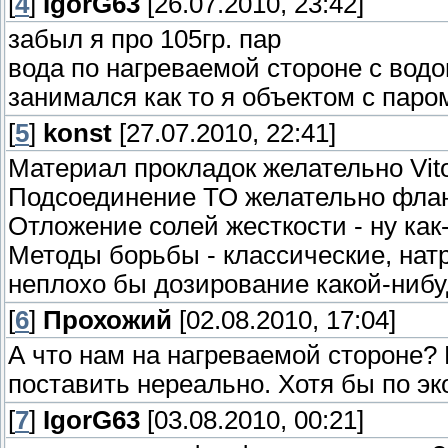
[
4
]
IgorG63
[26.07.2010, 23:42]
забыл я про 105гр. пар
вода по нагреваемой стороне с водо
занимался как то я объектом с паро
[
5
]
konst
[27.07.2010, 22:41]
Материал прокладок желательно Vit
Подсоединение ТО желательно флан
Отложение солей жесткости - ну как-
Методы борьбы - классические, на
неплохо бы дозирование какой-нибу
[
6
]
Прохожий
[02.08.2010, 17:04]
А что нам на нагреваемой стороне?
поставить нереально. Хотя бы по э
[
7
]
IgorG63
[03.08.2010, 00:21]