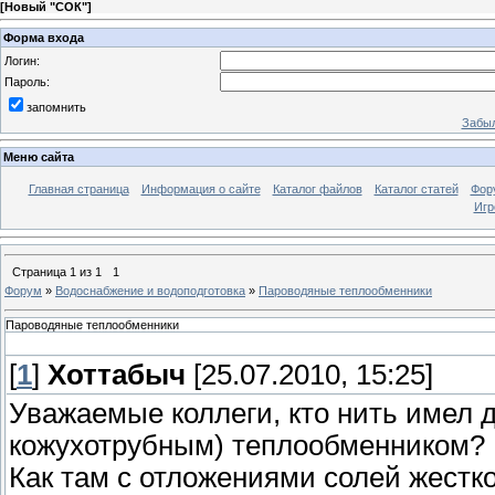
[
Новый "СОК"
]
Форма входа
Логин:
Пароль:
запомнить
Забыл
Меню сайта
Главная страница
Информация о сайте
Каталог файлов
Каталог статей
Фор
Игр
Страница
1
из
1
1
Форум
»
Водоснабжение и водоподготовка
»
Пароводяные теплообменники
Пароводяные теплообменники
[
1
]
Хоттабыч
[25.07.2010, 15:25]
Уважаемые коллеги, кто нить имел 
кожухотрубным) теплообменником?
Как там с отложениями солей жестк