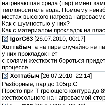
нагревающая среда (пар) имеет зам
теплоноситель вода. Помоему неиз
местах высокого нагрева нагреваем
Как с шумностью у них?
Как с материалом прокладок на пла
[
2
]
IgorG63
[26.07.2010, 00:17]
Хоттабыч
, а на паре случайно не 
у них прокладок нет
с солями жесткости бороться приде
процессе
[
3
]
Хоттабыч
[26.07.2010, 22:14]
Разборные, пар до 105гр.С
Просто при Т греющего контура до 8
жесткосольного на нагреваемой сто