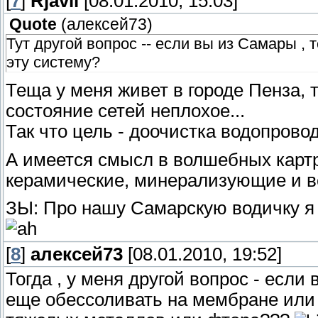
[
7
]
Rjavii
[08.01.2010, 15:03]
Quote
(
алексей73
)
Тут другой вопрос -- если вы из Самары , 
эту систему?
Теща у меня живет в городе Пенза, 
состояние сетей неплохое...
Так что цель - доочистка водопрово
А имеется смысл в волшебных картри
керамические, минерализующие и все
ЗЫ: Про нашу Самарскую водичку я 
[
8
]
алексей73
[08.01.2010, 19:52]
Тогда , у меня другой вопрос - если в
еще обессоливать на мембране или 