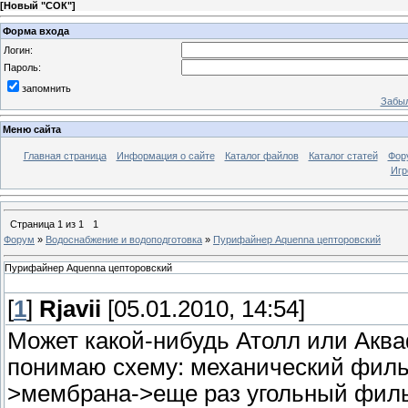
[
Новый "СОК"
]
Форма входа
Логин:
Пароль:
запомнить
Забыл
Меню сайта
Главная страница
Информация о сайте
Каталог файлов
Каталог статей
Фор
Игр
Страница
1
из
1
1
Форум
»
Водоснабжение и водоподготовка
»
Пурифайнер Aquenna цепторовский
Пурифайнер Aquenna цепторовский
[
1
]
Rjavii
[05.01.2010, 14:54]
Может какой-нибудь Атолл или Аква
понимаю схему: механический фильт
>мембрана->еще раз угольный филь