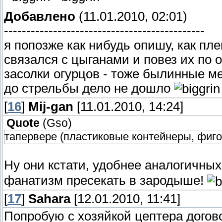
Добавлено
(11.01.2010, 02:01)
---------------------------------------------
я попозже как нибудь опишу, как пл
связался с цыганами и повез их по 
засолки огурцов - тоже былинные м
до стрельбы дело не дошло
[
16
]
Mij-gan
[11.01.2010, 14:24]
Quote
(
Gso
)
тапервере (пластиковые контейнеры, фиго
Ну они кстати, удобнее аналогичны
фанатизм пресекать в зародыше!
[
17
]
Sahara
[12.01.2010, 11:41]
Попробую с хозяйкой цептера догов