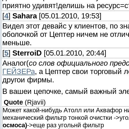
приятно удивят!делишь на ресурс=с
[
4
]
Sahara
[05.01.2010, 19:53]
Видел этот девайс у клиентов, по зн
оболочкой от Цептер ничем не отлич
меньше.
[
5
]
SterroiD
[05.01.2010, 20:44]
Аналог(
со слов официального пред
ГЕЙЗЕРа
, а Цептер свои торговый л
другои фирмы.
В вашеи цепочке, самый важный эле
Quote
(
Rjavii
)
Может какой-нибудь Атолл или Аквафор н
механический фильтр тонкой очистки ->уг
осмоса)
->еще раз угольнй фильтр