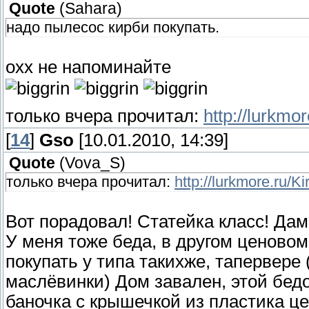
Quote
(
Sahara
)
надо пылесос кирби покупать.
охх не напоминайте
только вчера прочитал:
http://lurkmor
[
14
]
Gso
[10.01.2010, 14:39]
Quote
(
Vova_S
)
только вчера прочитал:
http://lurkmore.ru/Ki
Вот порадовал! Статейка класс! Дам
У меня тоже беда, в другом ценово
покупать у типа такихже, тапервере
маслёвинки) Дом завален, этой бедо
баночка с крышечкой из пластика це