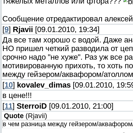
тяжелых металлов или фтора???
Сообщение отредактировал
алексе
[
9
]
Rjavii
[09.01.2010, 19:34]
Да все там хорошо с водой. Даже а
НО пришел четкий разводила от цепт
срочно надо "не хуже". Раз уж все р
мотивированную прихоть, то хоть пон
между гейзером/аквафором/атоллом з
[
10
]
kovalev_dimas
[09.01.2010, 19:5
в цене!!!
[
11
]
SterroiD
[09.01.2010, 21:00]
Quote
(
Rjavii
)
в чем разница между гейзером/аквафором/а