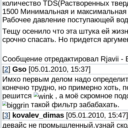
количество TDS(Растворенных тверд
1500 Минимальная и максимальная 
Рабочее давление поступающей воды 
Тещу осенило что эта штука ей жи
срочно спасать. Но придется аргумен
Сообщение отредактировал
Rjavii
-
[
2
]
Gso
[05.01.2010, 15:37]
Имхо первым делом надо определит
конечно трудно, но примерно хоть, п
решится
, а моё скромное подс
такой фильтр забабахать.
[
3
]
kovalev_dimas
[05.01.2010, 15:47]
девайс не промышленный.узнай скол