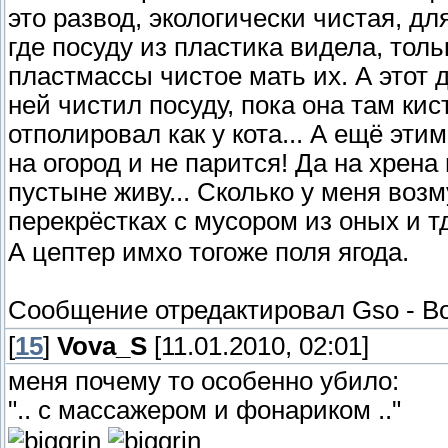
это развод, экологически чистая, для
где посуду из пластика видела, толь
пластмассы чистое мать их. А этот 
ней чистил посуду, пока она там кис
отполировал как у кота... А ещё эт
на огород и не парится! Да на хрена
пустыне живу... Сколько у меня возм
перекрёстках с мусором из оных и 
А цептер имхо тогоже поля ягода.
Сообщение отредактировал
Gso
-
Во
[
15
]
Vova_S
[11.01.2010, 02:01]
меня почему то особенно убило:
".. с массажером и фонариком .."