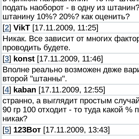
подать наоборот - в одну из штанин
штанину 10%? 20%? как оценить?
[
2
]
VikT
[17.11.2009, 11:25]
Никак. Все зависит от многих факт
проводить будете.
[
3
]
konst
[17.11.2009, 11:46]
Вполне реально возможен двже вариа
второй "штанны".
[
4
]
kaban
[17.11.2009, 12:55]
странно, а выглядит простым случай.
90 гр 100 отходит - то туда какой %
никак?
[
5
]
123Вот
[17.11.2009, 13:43]