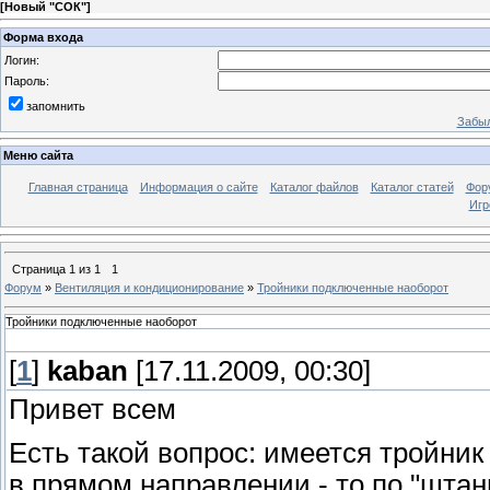
[
Новый "СОК"
]
Форма входа
Логин:
Пароль:
запомнить
Забыл
Меню сайта
Главная страница
Информация о сайте
Каталог файлов
Каталог статей
Фор
Игр
Страница
1
из
1
1
Форум
»
Вентиляция и кондиционирование
»
Тройники подключенные наоборот
Тройники подключенные наоборот
[
1
]
kaban
[17.11.2009, 00:30]
Привет всем
Есть такой вопрос: имеется тройник 
в прямом направлении - то по "штан