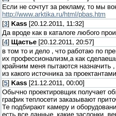
Если не сочтут за рекламу, то мы во
http://www.arktika.ru/html/pbas.htm
[
3
]
Kass
[20.12.2011, 11:32]
Да вроде как в каталоге любого про
[
4
]
Щастье
[20.12.2011, 20:57]
в том то и дело , что работаю по пр
их профессионализм,а как сделаешь
крайним меня пытаются назначить , 
из какого источника за проектантам
[
5
]
Kass
[21.12.2011, 00:00]
Обычно проектировщик получает общ
график теплосети заказывают прито
Те подбирают камеру и оборудован
есть все данные, какие заслонки, в