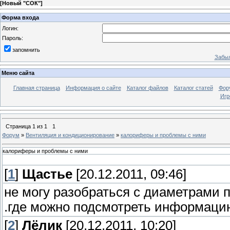
[
Новый "СОК"
]
Форма входа
Логин:
Пароль:
запомнить
Забыл
Меню сайта
Главная страница
Информация о сайте
Каталог файлов
Каталог статей
Фор
Игр
Страница
1
из
1
1
Форум
»
Вентиляция и кондиционирование
»
калориферы и проблемы с ними
калориферы и проблемы с ними
[
1
]
Щастье
[20.12.2011, 09:46]
не могу разобраться с диаметрами
.где можно подсмотреть информаци
[
2
]
Лёлик
[20.12.2011, 10:20]