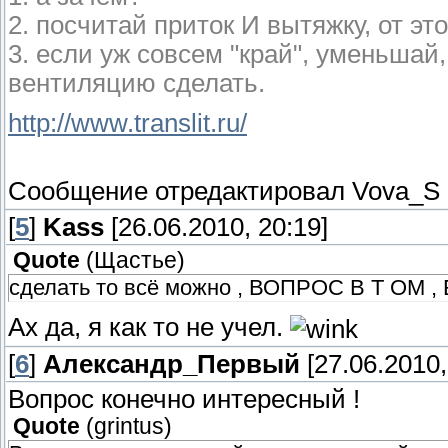
2. посчитай приток И вытяжку, от эт
3. если уж совсем "край", уменьшай
вентиляцию сделать.
http://www.translit.ru/
Сообщение отредактировал
Vova_S
[
5
]
Kass
[26.06.2010, 20:19]
Quote
(
Щастье
)
сделать то всё можно , ВОПРОС В Т ОМ 
Ах да, я как то не учел.
[
6
]
Александр_Первый
[27.06.2010,
Вопрос конечно интересный !
Quote
(
grintus
)