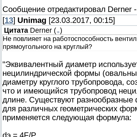
Сообщение отредактировал
Derner
[
13
]
Unimag
[23.03.2017, 00:15]
Цитата
Derner
(
)
Не повлияет на работоспособность венти
прямоугольного на круглый?
"Эквивалентный диаметр использует
нецилиндрической формы (овальные
диаметру круглого трубопровода, с
что и имеющийся трубопровод неци
длине. Существуют разнообразные 
для различных геометрических форм
применяется следующая формула:
dэ = 4F/P