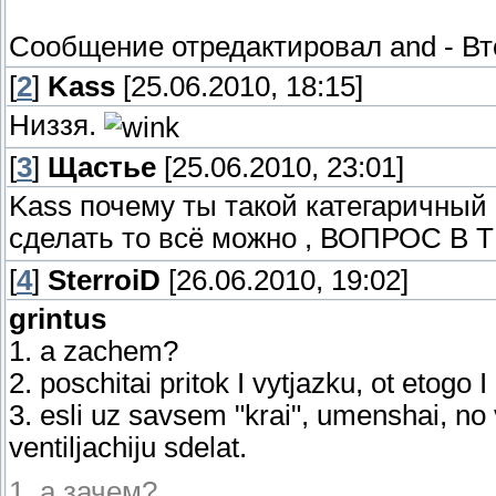
Сообщение отредактировал
and
-
Вт
[
2
]
Kass
[25.06.2010, 18:15]
Низзя.
[
3
]
Щастье
[25.06.2010, 23:01]
Kass почему ты такой категаричный
сделать то всё можно , ВОПРОС В
[
4
]
SterroiD
[26.06.2010, 19:02]
grintus
1. a zachem?
2. poschitai pritok I vytjazku, ot etogo I
3. esli uz savsem "krai", umenshai, no
ventiljachiju sdelat.
1. а зачем?