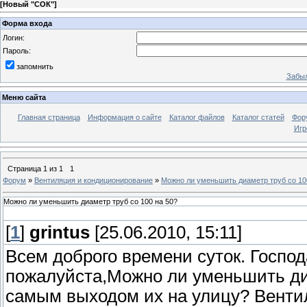
[
Новый "СОК"
]
Форма входа
Логин:
Пароль:
запомнить
Забыл
Меню сайта
Главная страница
Информация о сайте
Каталог файлов
Каталог статей
Фор
Игр
Страница
1
из
1
1
Форум
»
Вентиляция и кондиционирование
»
Можно ли уменьшить диаметр труб со 10
Можно ли уменьшить диаметр труб со 100 на 50?
[
1
]
grintus
[25.06.2010, 15:11]
Всем доброго времени суток. Госпо
пожалуйста,Можно ли уменьшить диа
самым выходом их на улицу? Вентил