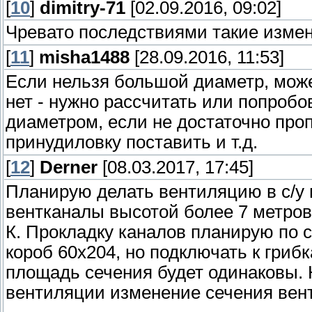
[
10
]
dimitry-71
[02.09.2016, 09:02]
Чревато последствиями такие измен
[
11
]
misha1488
[28.09.2016, 11:53]
Если нельзя большой диаметр, мож
нет - нужно рассчитать или попробо
диаметром, если не достаточно про
принудиловку поставить и т.д.
[
12
]
Derner
[08.03.2017, 17:45]
Планирую делать вентиляцию в с/у 
вентканалы высотой более 7 метров,
К. Прокладку каналов планирую по 
короб 60х204, но подключать к гриб
площадь сечения будет одинаковы. 
вентиляции изменение сечения вент