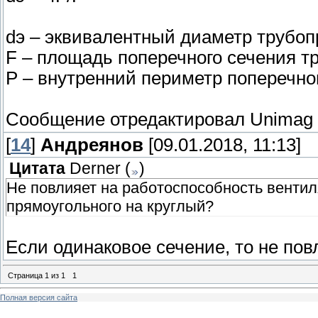
dэ – эквивалентный диаметр трубоп
F – площадь поперечного сечения тр
Р – внутренний периметр поперечног
Сообщение отредактировал
Unimag
[
14
]
Андреянов
[09.01.2018, 11:13]
Цитата
Derner
(
)
Не повлияет на работоспособность венти
прямоугольного на круглый?
Если одинаковое сечение, то не пов
Страница
1
из
1
1
Полная версия сайта