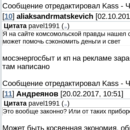
Сообщение отредактировал
Kass
-
Ч
[
10
]
aliaksandrmatskevich
[02.10.201
Цитата
pavel1991
(
)
Я на сайте комсомольской правды нашел с
может помочь сэкономить деньги и свет
мосэнергосбыт и кп на рекламе зара
там написано
Сообщение отредактировал
Kass
-
Ч
[
11
]
Андреянов
[20.02.2017, 10:51]
Цитата
pavel1991
(
)
Это вообще законно? Или от таких прибор
Может быть косвенная экономия, о