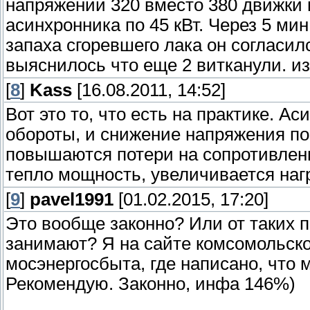
напряжении 320 вместо 380 движки м
асинхронника по 45 кВт. Через 5 мин
запаха сгоревшего лака он согласил
выяснилось что еще 2 витканули. из
[
8
]
Kass
[16.08.2011, 14:52]
Вот это то, что есть на практике. 
обороты, и снижение напряжения по
повышаются потери на сопротивлен
тепло мощность, увеличивается наг
[
9
]
pavel1991
[01.02.2015, 17:20]
Это вообще законно? Или от таких п
занимают? Я на сайте комсомольск
мосэнергосбыта, где написано, что 
Рекомендую. Законно, инфа 146%)