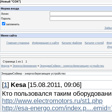
[
Новый "СОК"
]
Форма входа
Логин:
Пароль:
запомнить
Забыл
Меню сайта
Главная страница
Информация о сайте
Каталог файлов
Каталог статей
Фор
Игр
Страница
1
из
1
1
Форум
»
Энергосбережение
»
ЭнерджиСейвер - энергосберегающее устройство
ЭнерджиСейвер - энергосберегающее устройство
[
1
]
Kesa
[15.08.2011, 09:06]
Кто пользовался таким оборудовани
http://www.electromotors.ru/st1.php
http://esa-energo.com/index.p....emid