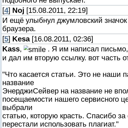
подобного не выпускает.
[
4
]
Noj
[15.08.2011, 22:19]
И ещё улыбнул джумловский значок 
браузера.
[
5
]
Kesa
[16.08.2011, 02:36]
Kass
,
. Я им написал письмо,
и дал им вторую ссылку. вот часть о
"Что касается статьи. Это не наши 
название
ЭнерджиСейвер на название не впол
посещаемости нашего сервисного це
выбрали
статью, которую красть. Спасибо за
перестали использовать плагиат."