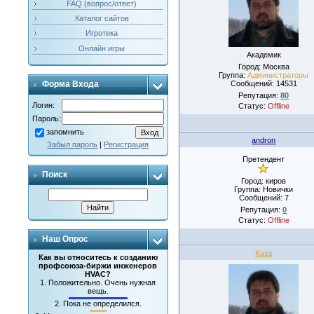
FAQ (вопрос/ответ)
Каталог сайтов
Игротека
Онлайн игры
Академик
Город: Москва
Группа:
Администраторы
Сообщений:
14531
Форма Входа
Репутация:
80
Логин:
Статус:
Offline
Пароль:
запомнить
andron
Забыл пароль
|
Регистрация
Претендент
Поиск
Город: киров
Группа: Новички
Сообщений:
7
Репутация:
0
Статус:
Offline
Наш Опрос
Kass
Как вы относитесь к созданию
профсоюза-биржи инженеров
HVAC?
1.
Положительно. Очень нужная
вещь.
2.
Пока не определился.