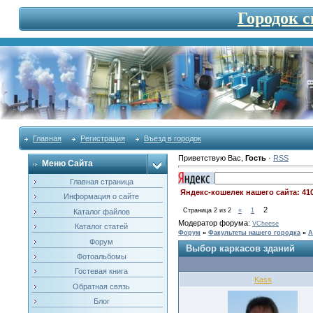
Городок 
Главная
Регистрация
Въезд в городок
Приветствую Вас
,
Гость
·
RSS
Меню Сайта
Главная страница
Яндекс-кошелек нашего сайта: 41
Информация о сайте
2
Страница
2
из
2
«
1
Каталог файлов
Модератор форума:
VCheese
Каталог статей
Форум
»
Факультеты нашего городка
»
А
Форум
Выбор каркасов зданий
Фотоальбомы
Гостевая книга
Kass
Обратная связь
Блог