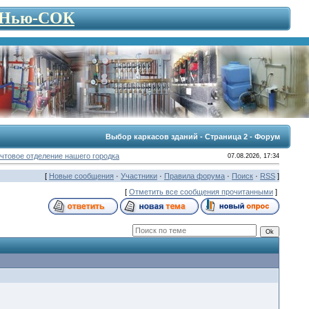
- Нью-СОК
Выбор каркасов зданий - Страница 2 - Форум
чтовое отделение нашего городка
07.08.2026, 17:34
[
Новые сообщения
·
Участники
·
Правила форума
·
Поиск
·
RSS
]
[
Отметить все сообщения прочитанными
]