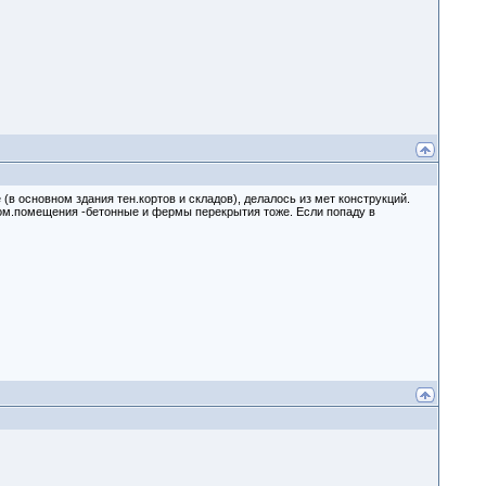
(в основном здания тен.кортов и складов), делалось из мет конструкций.
ром.помещения -бетонные и фермы перекрытия тоже. Если попаду в