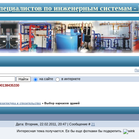
специалистов по инженерным системам 
По
на сайте
в интернете
00138435330
рхитектура и строительство
»
Выбор каркасов зданий
Дата: Вторник, 22.02.2011, 20:47 | Сообщение #
21
Интересная тема получается. Ее бы еще фотками бы подкрепить.