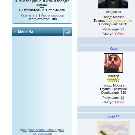
3.
Мне все равно, я и так в порядке
всегда.
4.
Отрицательно. Нет смысла.
Академик
Результаты
|
Архив опросов
Город: Москва
Всего ответов:
188
Группа:
Администраторы
Сообщений:
14531
Репутация:
80
Мини-Чат
Статус:
Offline
Koba
Мастер
Город: Москва
Группа: Граждане
Сообщений:
930
Репутация:
18
Статус:
Offline
dmit777
Для добавления необходима
авторизация