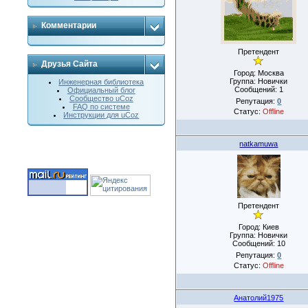
Комментарии
Претендент
Друзья Сайта
Город: Москва
Группа: Новички
Инженерная библиотека
Сообщений:
1
Официальный блог
Сообщество uCoz
Репутация:
0
FAQ по системе
Статус:
Offline
Инструкции для uCoz
natkamuwa
Претендент
Город: Киев
Группа: Новички
Сообщений:
10
Репутация:
0
Статус:
Offline
Анатолий1975