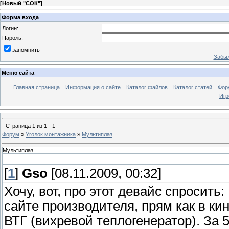
[
Новый "СОК"
]
Форма входа
Логин:
Пароль:
запомнить
Забыл
Меню сайта
Главная страница
Информация о сайте
Каталог файлов
Каталог статей
Фор
Игр
Страница
1
из
1
1
Форум
»
Уголок монтажника
»
Мультиплаз
Мультиплаз
[
1
]
Gso
[08.11.2009, 00:32]
Хочу, вот, про этот девайс спросить
сайте производителя, прям как в кино
ВТГ (вихревой теплогенератор). За 5