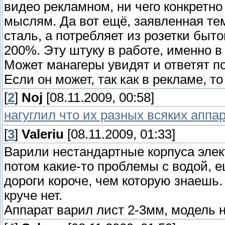
видео рекламном, ни чего конкретно
мыслям. Да вот ещё, заявленная те
сталь, а потребляет из розетки бытов
200%. Эту штуку в работе, именно в
Может манагеры увидят и ответят п
Если он может, так как в рекламе, т
[
2
]
Noj
[08.11.2009, 00:58]
нагуглил что их разных всяких аппа
[
3
]
Valeriu
[08.11.2009, 01:33]
Варили нестандартные корпуса элек
потом какие-то проблемы с водой, ещ
дороги короче, чем которую знаешь.
круче нет.
Аппарат варил лист 2-3мм, модель 