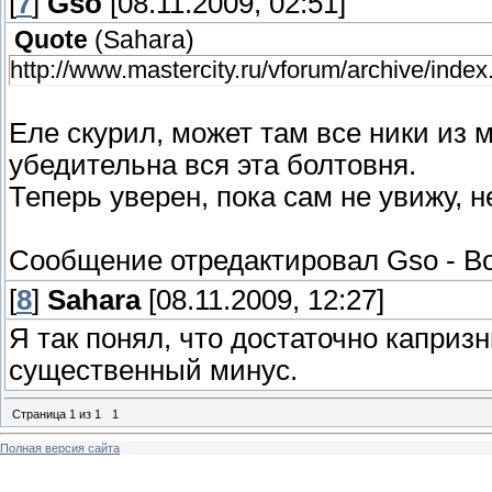
[
7
]
Gso
[08.11.2009, 02:51]
Quote
(
Sahara
)
http://www.mastercity.ru/vforum/archive/inde
Еле скурил, может там все ники из 
убедительна вся эта болтовня.
Теперь уверен, пока сам не увижу, н
Сообщение отредактировал
Gso
-
Во
[
8
]
Sahara
[08.11.2009, 12:27]
Я так понял, что достаточно капризн
существенный минус.
Страница
1
из
1
1
Полная версия сайта