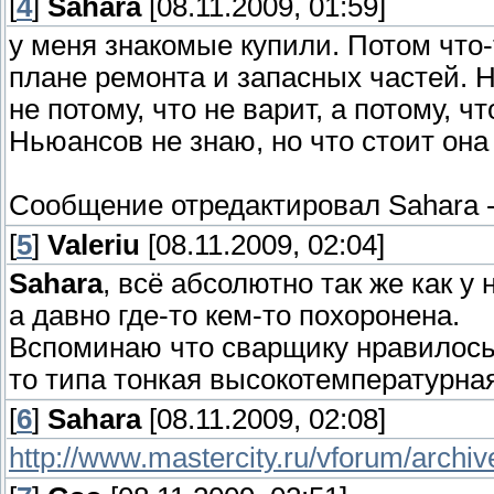
[
4
]
Sahara
[08.11.2009, 01:59]
у меня знакомые купили. Потом что
плане ремонта и запасных частей. 
не потому, что не варит, а потому, 
Ньюансов не знаю, но что стоит она 
Сообщение отредактировал
Sahara
[
5
]
Valeriu
[08.11.2009, 02:04]
Sahara
, всё абсолютно так же как у
а давно где-то кем-то похоронена.
Вспоминаю что сварщику нравилось 
то типа тонкая высокотемпературная 
[
6
]
Sahara
[08.11.2009, 02:08]
http://www.mastercity.ru/vforum/archiv