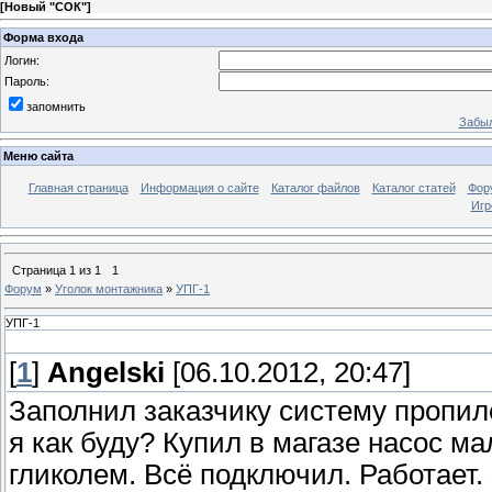
[
Новый "СОК"
]
Форма входа
Логин:
Пароль:
запомнить
Забыл
Меню сайта
Главная страница
Информация о сайте
Каталог файлов
Каталог статей
Фор
Игр
Страница
1
из
1
1
Форум
»
Уголок монтажника
»
УПГ-1
УПГ-1
[
1
]
Angelski
[06.10.2012, 20:47]
Заполнил заказчику систему пропил
я как буду? Купил в магазе насос ма
гликолем. Всё подключил. Работает. 