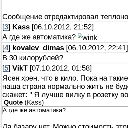
Сообщение отредактировал
теплон
[
3
]
Kass
[06.10.2012, 21:52]
А где же автоматика?
[
4
]
kovalev_dimas
[06.10.2012, 22:41]
В 30 килорублей?
[
5
]
VikT
[07.10.2012, 01:58]
Ясен хрен, что в кило. Пока на так
наша страна нормально жить не буд
скажет: " Я лучше вилку в розетку во
Quote
(
Kass
)
А где же автоматика?
Да базару нет. Можно стоимость этог