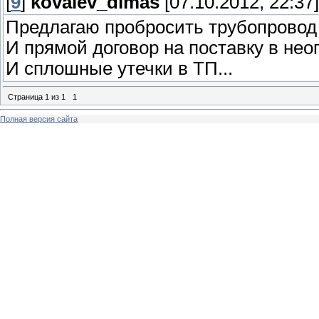
[
9
]
kovalev_dimas
[07.10.2012, 22:37]
Предлагаю пробросить трубопровод г
И прямой договор на поставку в нео
И сплошные утечки в ТП...
Страница
1
из
1
1
Полная версия сайта