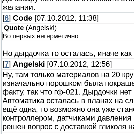
желании.
[
6
]
Code
[07.10.2012, 11:38]
Quote
(
Angelski
)
Во первых негерметично
Но дырдочка то осталась, иначе как
[
7
]
Angelski
[07.10.2012, 12:56]
Ну, там только материалов на 20 кру
изначально порошком была покраше
факту, так что гф-021. Дырдочки нет 
Автоматика осталась в планах на с
ещё одна, то возможно она уже ста
контроллером, датчиками давления и
решен вопрос с доставкой гликоля н