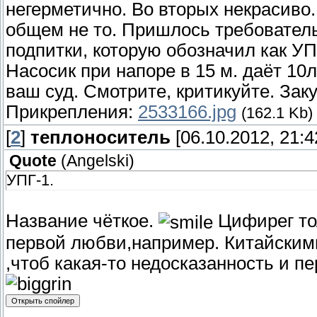
негерметично. Во вторых некрасиво. 
общем не то. Пришлось требователь
подпитки, которую обозначил как УПГ
Насосик при напоре в 15 м. даёт 10
ваш суд. Смотрите, критикуйте. Зак
Прикрепления:
2533166.jpg
(162.1 Kb)
[
2
]
теплоноситель
[06.10.2012, 21:4
Quote
(
Angelski
)
УПГ-1.
Название чёткое.
Цифирег тол
первой любви,например. Китайским
,чтоб какая-то недосказанность и п