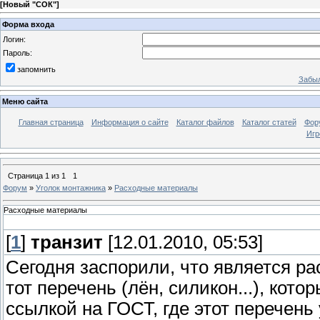
[
Новый "СОК"
]
Форма входа
Логин:
Пароль:
запомнить
Забыл
Меню сайта
Главная страница
Информация о сайте
Каталог файлов
Каталог статей
Фор
Игр
Страница
1
из
1
1
Форум
»
Уголок монтажника
»
Расходные материалы
Расходные материалы
[
1
]
транзит
[12.01.2010, 05:53]
Сегодня заспорили, что является ра
тот перечень (лён, силикон...), кото
ссылкой на ГОСТ, где этот перечень