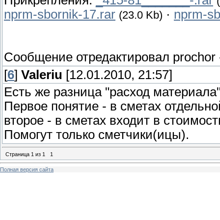
Прикрепления:
_415-81_______-.rar
nprm-sbornik-17.rar
·
nprm-sb
(23.0 Kb)
Сообщение отредактировал
prochor
[
6
]
Valeriu
[12.01.2010, 21:57]
Есть же разница "расход материала
Первое понятие - в сметах отдельно
второе - в сметах входит в стоимост
Помогут только сметчики(ицы).
Страница
1
из
1
1
Полная версия сайта