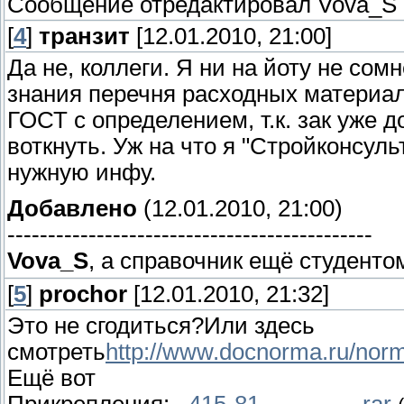
Сообщение отредактировал
Vova_S
[
4
]
транзит
[12.01.2010, 21:00]
Да не, коллеги. Я ни на йоту не с
знания перечня расходных материало
ГОСТ с определением, т.к. зак уже 
воткнуть. Уж на что я "Стройконсуль
нужную инфу.
Добавлено
(12.01.2010, 21:00)
---------------------------------------------
Vova_S
, а справочник ещё студенто
[
5
]
prochor
[12.01.2010, 21:32]
Это не сгодиться?Или здесь
смотреть
http://www.docnorma.ru/nor
Ещё вот