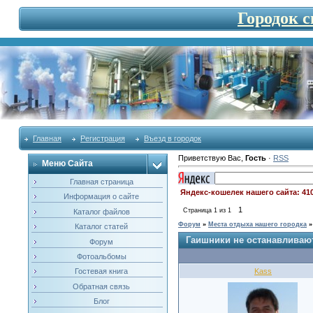
Городок 
Главная
Регистрация
Въезд в городок
Приветствую Вас
,
Гость
·
RSS
Меню Сайта
Главная страница
Яндекс-кошелек нашего сайта: 41
Информация о сайте
1
Страница
1
из
1
Каталог файлов
Форум
»
Места отдыха нашего городка
»
Каталог статей
Гаишники не останавливают
Форум
Фотоальбомы
Kass
Гостевая книга
Обратная связь
Блог