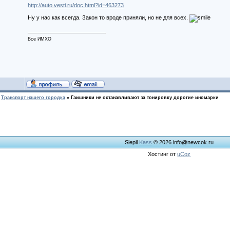
http://auto.vesti.ru/doc.html?id=463273
Ну у нас как всегда. Закон то вроде приняли, но не для всех.
Все ИМХО
Транспорт нашего городка
»
Гаишники не останавливают за тонировку дорогие иномарки
Slepil
Kass
© 2026
info@newcok.ru
Хостинг от
uCoz