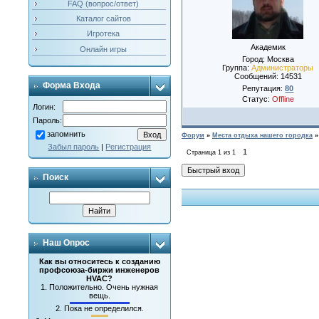
FAQ (вопрос/ответ)
Каталог сайтов
Игротека
Академик
Онлайн игры
Город: Москва
Группа:
Администраторы
Сообщений:
14531
Форма Входа
Репутация:
80
Статус:
Offline
Логин:
Пароль:
запомнить
Форум
»
Места отдыха нашего городка
»
Забыл пароль
|
Регистрация
1
Страница
1
из
1
Поиск
Наш Опрос
Как вы относитесь к созданию
профсоюза-биржи инженеров
HVAC?
1.
Положительно. Очень нужная
вещь.
2.
Пока не определился.