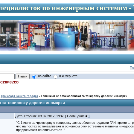
специалистов по инженерным системам 
По
на сайте
в интернете
00138435330
Транспорт нашего городка
»
Гаишники не останавливают за тонировку дорогие иномарки
 за тонировку дорогие иномарки
Дата: Вторник, 03.07.2012, 19:48 | Сообщение #
1
"С 1 июля за чрезмерную тонировку автомобиля сотрудники ГАИ, кроме штр
что на постах останавливают в основном отечественные машины и недоро
предпочитает не связываться. "