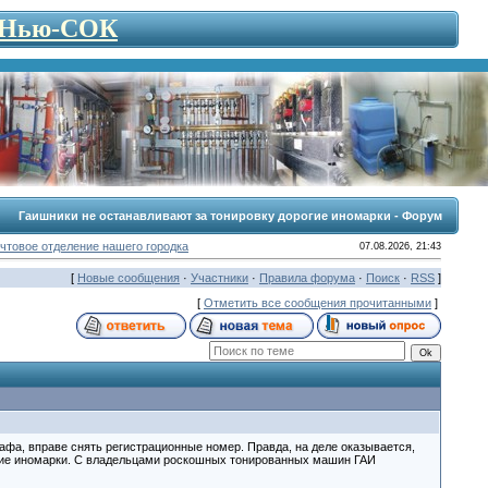
- Нью-СОК
Гаишники не останавливают за тонировку дорогие иномарки - Форум
чтовое отделение нашего городка
07.08.2026, 21:43
[
Новые сообщения
·
Участники
·
Правила форума
·
Поиск
·
RSS
]
[
Отметить все сообщения прочитанными
]
афа, вправе снять регистрационные номер. Правда, на деле оказывается,
гие иномарки. С владельцами роскошных тонированных машин ГАИ