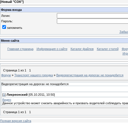
[
Новый "СОК"
]
Форма входа
Логин:
Пароль:
запомнить
Забыл
Меню сайта
Главная страница
Информация о сайте
Каталог файлов
Каталог статей
Фор
Игр
Страница
1
из
1
1
Форум
»
Транспорт нашего городка
»
Видеорегистрация на дорогах не понадобится
Видеорегистрация на дорогах не понадобится
[
1
]
Ликреонский
[05.10.2011, 10:50]
Видео
Данное устройство может снизить аварийность и призвать водителей соблюдать прав
Страница
1
из
1
1
Полная версия сайта