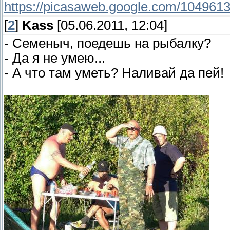
https://picasaweb.google.com/1049613..
[
2
]
Kass
[05.06.2011, 12:04]
- Семеныч, поедешь на рыбалку?
- Да я не умею...
- А что там уметь? Наливай да пей!