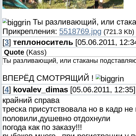
Ты разливающий, или стак
Прикрепления:
5518769.jpg
(721.3 Kb)
[
3
]
теплоноситель
[05.06.2011, 12:3
Quote
(
Kass
)
Ты разливающий, или стаканы подставля
ВПЕРЁД СМОТРЯЩИЙ !
[
4
]
kovalev_dimas
[05.06.2011, 12:35]
крайний справа
треска присутствовала но в кадр не
половили,душевно отдохнули
погода как по заказу!!!
рыбаков много...при регистрации у 