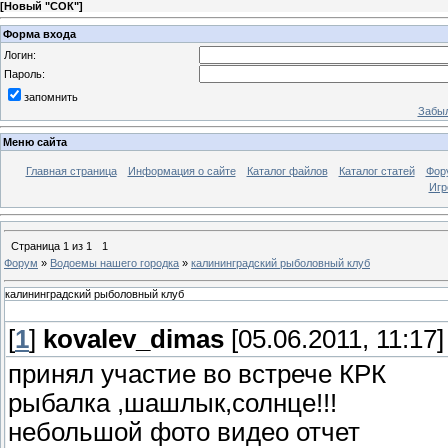
[
Новый "СОК"
]
Форма входа
Логин:
Пароль:
запомнить
Забыл
Меню сайта
Главная страница
Информация о сайте
Каталог файлов
Каталог статей
Фор
Игр
Страница
1
из
1
1
Форум
»
Водоемы нашего городка
»
калининградский рыболовный клуб
калининградский рыболовный клуб
[
1
]
kovalev_dimas
[05.06.2011, 11:17]
принял участие во встрече КРК
рыбалка ,шашлык,солнце!!!
небольшой фото видео отчет