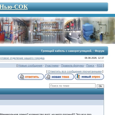
- Нью-СОК
Греющий кабель с саморегуляцией. - Форум
чтовое отделение нашего городка
06.08.2026, 12:37
[
Новые сообщения
·
Участники
·
Правила форума
·
Поиск
·
RSS
]
[
Отметить все сообщения прочитанными
]
Минимальная длина? количество ватт, на метр погоный? Это все про