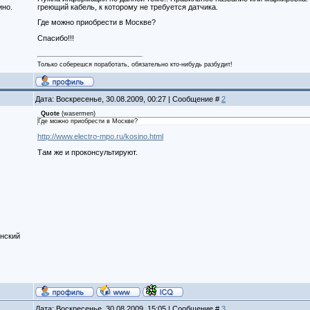
ино.
греющий кабель, к которому не требуется датчика.
Где можно приобрести в Москве?
Спасибо!!!
Только соберешся поработать, обязательно кто-нибудь разбудит!
Дата: Воскресенье, 30.08.2009, 00:27 | Сообщение #
2
Quote
(
wasermen
)
Где можно приобрести в Москве?
http://www.electro-mpo.ru/kosino.html
Там же и проконсультируют.
нский
Дата: Воскресенье, 30.08.2009, 15:05 | Сообщение #
3