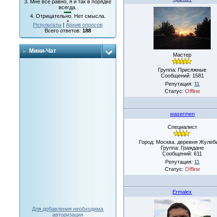
3.
Мне все равно, я и так в порядке
всегда.
4.
Отрицательно. Нет смысла.
Результаты
|
Архив опросов
Всего ответов:
188
Мини-Чат
Мастер
Группа: Присяжные
Сообщений:
1581
Репутация:
11
Статус:
Offline
wasermen
Специалист
Город: Москва. деревня Жулеб
Группа: Граждане
Сообщений:
611
Репутация:
11
Статус:
Offline
Ermalex
Для добавления необходима
авторизация