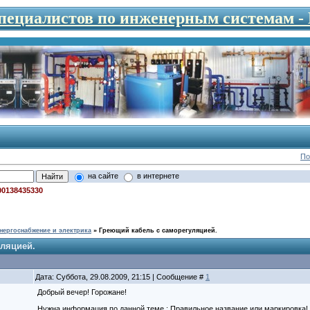
специалистов по инженерным системам 
По
на сайте
в интернете
00138435330
нергоснабжение и электрика
»
Греющий кабель с саморегуляцией.
уляцией.
Дата: Суббота, 29.08.2009, 21:15 | Сообщение #
1
Добрый вечер! Горожане!
Нужна информация по данной теме.: Правильное название или маркировка! 