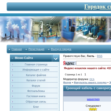
Городок 
Главная
Регистрация
Въезд в городок
Приветствую Вас
,
Гость
·
RSS
Меню Сайта
Главная страница
Яндекс-кошелек нашего сайта: 41
Информация о сайте
1
Страница
1
из
1
Каталог файлов
Модератор форума:
OCA
Каталог статей
Форум
»
Факультеты нашего городка
»
Э
Форум
Греющий кабель с саморег
Фотоальбомы
Гостевая книга
wasermen
Обратная связь
Специалист
Блог