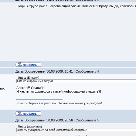
Люди! А труба уже с нагревающим элементом есть? Вроде бы да, хотелось 
Дата: Воскресенье, 30.08.2009, 15:41 | Сообщение #
4
Quote
(
Ermalex
)
Там же и проконсультируют.
Алексей! Спасибо!
ино.
И как ты умудряешся за всей информацией следить?!
Только соберешся поработать, обязательно кто-нибудь разбудит!
Дата: Воскресенье, 30.08.2009, 20:56 | Сообщение #
5
Quote
(
wasermen
)
И как ты умудряешся за всей информацией следить?!