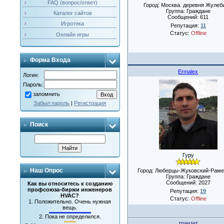
FAQ (вопрос/ответ)
Город: Москва. деревня Жулеб
Группа: Граждане
Каталог сайтов
Сообщений:
611
Игротека
Репутация:
11
Статус:
Offline
Онлайн игры
Форма Входа
Ermalex
Логин:
Пароль:
запомнить
Забыл пароль
|
Регистрация
Поиск
Гуру
Наш Опрос
Город: Люберцы-Жуковский-Раме
Группа: Граждане
Сообщений:
2027
Как вы относитесь к созданию
профсоюза-биржи инженеров
Репутация:
19
HVAC?
Статус:
Offline
1.
Положительно. Очень нужная
вещь.
2.
Пока не определился.
транзит