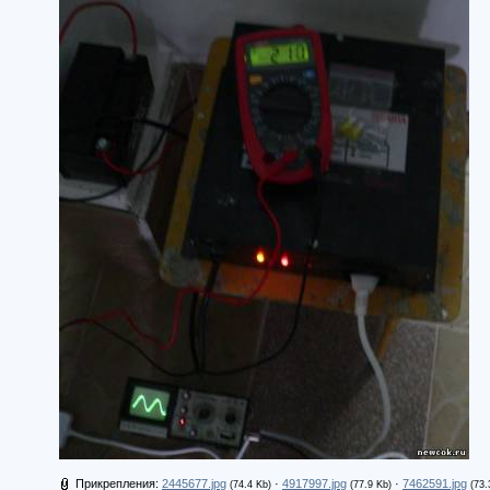
Прикрепления:
2445677.jpg
·
4917997.jpg
·
7462591.jpg
(74.4 Kb)
(77.9 Kb)
(73.