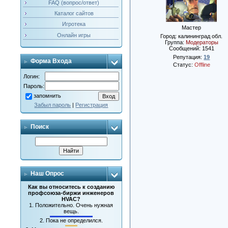
FAQ (вопрос/ответ)
Каталог сайтов
Игротека
Мастер
Онлайн игры
Город: калининград обл.
Группа:
Модераторы
Сообщений:
1541
Репутация:
19
Форма Входа
Статус:
Offline
Логин:
Пароль:
запомнить
Забыл пароль
|
Регистрация
Поиск
Наш Опрос
Как вы относитесь к созданию
профсоюза-биржи инженеров
HVAC?
1.
Положительно. Очень нужная
вещь.
2.
Пока не определился.