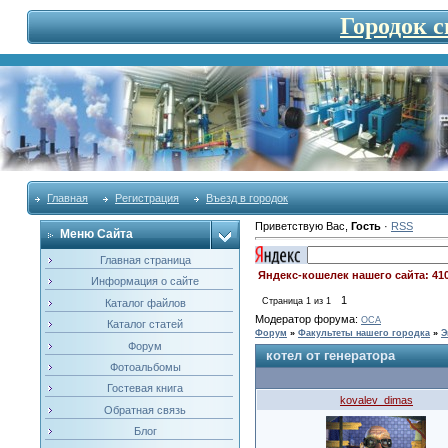
Городок 
Главная
Регистрация
Въезд в городок
Приветствую Вас
,
Гость
·
RSS
Меню Сайта
Главная страница
Яндекс-кошелек нашего сайта: 41
Информация о сайте
1
Страница
1
из
1
Каталог файлов
Модератор форума:
OCA
Каталог статей
Форум
»
Факультеты нашего городка
»
Э
Форум
котел от генератора
Фотоальбомы
Гостевая книга
kovalev_dimas
Обратная связь
Блог