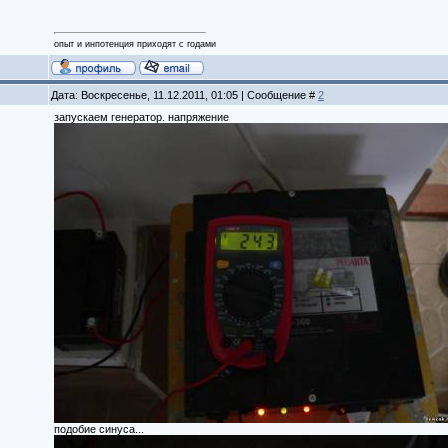
опыт и инпотенция приходят с годами
Дата: Воскресенье, 11.12.2011, 01:05 | Сообщение #
2
запускаем генератор. напряжение
подобие синуса...