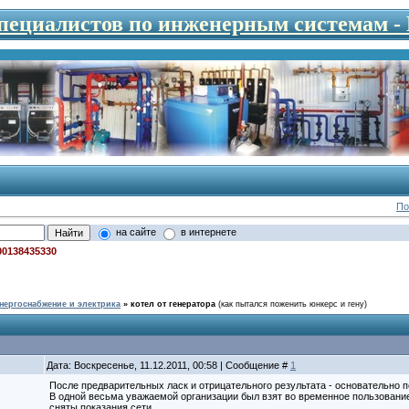
специалистов по инженерным системам 
По
на сайте
в интернете
00138435330
нергоснабжение и электрика
»
котел от генератора
(как пытался поженить юнкерс и гену)
Дата: Воскресенье, 11.12.2011, 00:58 | Сообщение #
1
После предварительных ласк и отрицательного результата - основательно 
В одной весьма уважаемой организации был взят во временное пользовани
сняты показания сети