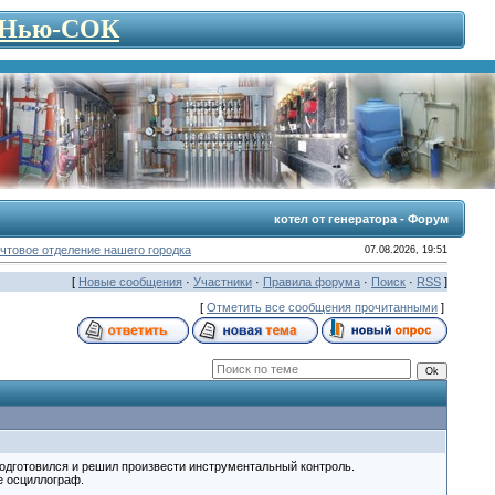
- Нью-СОК
котел от генератора - Форум
чтовое отделение нашего городка
07.08.2026, 19:51
[
Новые сообщения
·
Участники
·
Правила форума
·
Поиск
·
RSS
]
[
Отметить все сообщения прочитанными
]
подготовился и решил произвести инструментальный контроль.
е осциллограф.