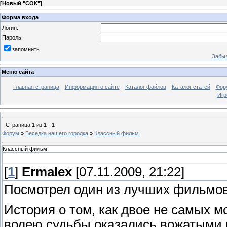
[
Новый "СОК"
]
Форма входа
Логин:
Пароль:
запомнить
Забыл
Меню сайта
Главная страница
Информация о сайте
Каталог файлов
Каталог статей
Фор
Игр
Страница
1
из
1
1
Форум
»
Беседка нашего городка
»
Классный фильм.
Классный фильм.
[
1
]
Ermalex
[07.11.2009, 21:22]
Посмотрел один из лучших фильмов з
История о том, как двое не самых 
волею судьбы оказались вожатыми в