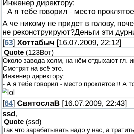
Инженер директору:
- А я тебе говорил - место проклятое!
А че никому не придет в голову, по
не реконструируют?Деньги эти дурн
[
63
]
Хоттабыч
[16.07.2009, 22:12]
Quote
(
123Вот
)
Около завода холм, на нём отдыхают гл. и
Смотрят на всё это.
Инженер директору:
- А я тебе говорил - место проклятое!!! А т
[
64
]
СвятослаВ
[16.07.2009, 22:43]
ssd
,
Quote
(
ssd
)
Так что зарабатывать надо у нас, а трати