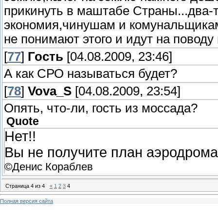
прикинуть в маштабе Страны...два-т
экономия,чинушам и комунальщикам
не понимают этого и идут на поводу
[
77
]
Гость
[04.08.2009, 23:46]
А как СРО называться будет?
[
78
]
Vova_S
[04.08.2009, 23:54]
Опять, что-ли, гость из моссада?
Quote
Нет!!
Вы не получите план аэродрома
©Денис Кораблев
Страница
4
из
4
«
1
2
3
4
Полная версия сайта