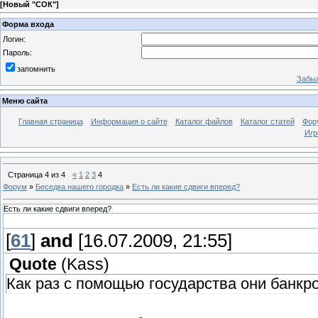
[
Новый "СОК"
]
Форма входа
Логин:
Пароль:
запомнить
Забыл
Меню сайта
Главная страница
Информация о сайте
Каталог файлов
Каталог статей
Фор
Игр
Страница
4
из
4
«
1
2
3
4
Форум
»
Беседка нашего городка
»
Есть ли какие сдвиги вперед?
Есть ли какие сдвиги вперед?
[
61
]
and
[16.07.2009, 21:55]
Quote
(
Kass
)
Как раз с помощью государства они банкр