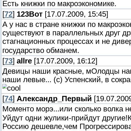
Есть книжки по макроэкономике.
[
72
]
123Вот
[17.07.2009, 15:45]
А у нас в стране книжки по макроэк
существуют в параллельных друг дру
стагнационных процессах и не див
государство обманем.
[
73
]
allre
[17.07.2009, 16:12]
Девицы наши красные, мОлодцы на
наши левые... (с) Успенский, в сокр
[
74
]
Александр_Первый
[19.07.2009
Моменто морэ...или сколько волка н
Уйдут одни жулики-прийдут другие
Россию дешевле,чем Прогрессирова