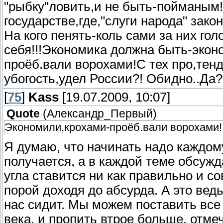
"рыбку"ловить,и не быть-пойманым
государстве,где,"слуги народа" зако
На кого пенять-коль сами за них г
себя!!!Экономика должна быть-экон
проёб.вали ворохами!С тех про,тен
убогость,удел России?! Обидно..Да
[
75
]
Kass
[19.07.2009, 10:07]
Quote
(
Александр_Первый
)
Экономили,крохами-проёб.вали ворохами!
Я думаю, что начинать надо каждому
получается, а в каждой теме обсуж
угла ставится ни как правильно и с
порой доходя до абсурда. А это ведь
нас сидит. Мы можем поставить все
века, и пропить втрое больше, отме