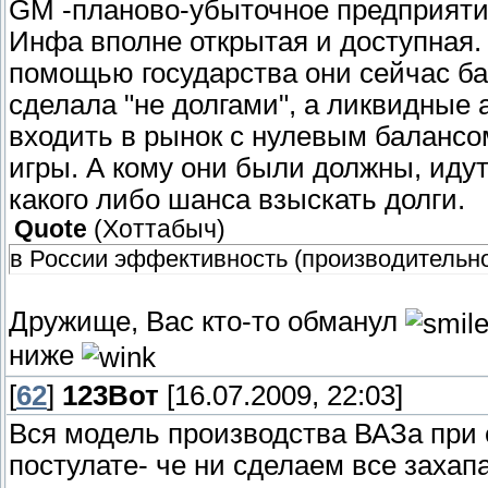
GM -планово-убыточное предприятие
Инфа вполне открытая и доступная. У
помощью государства они сейчас бан
сделала "не долгами", а ликвидные 
входить в рынок с нулевым балансо
игры. А кому они были должны, иду
какого либо шанса взыскать долги.
Quote
(
Хоттабыч
)
в России эффективность (производительно
Дружище, Вас кто-то обманул
ниже
[
62
]
123Вот
[16.07.2009, 22:03]
Вся модель производства ВАЗа при
постулате- че ни сделаем все захап