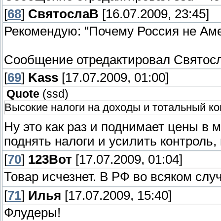
[
68
]
СвятослаВ
[16.07.2009, 23:45]
Рекомендую: "Почему Россия не Ам
Сообщение отредактировал
Святос
[
69
]
Kass
[17.07.2009, 01:00]
Quote
(
ssd
)
Высокие налоги на доходы и тотальный ко
Ну это как раз и поднимает цены в 
поднять налоги и усилить контроль
[
70
]
123Вот
[17.07.2009, 01:04]
Товар исчезнет. В РФ во всяком слу
[
71
]
Илья
[17.07.2009, 15:40]
Флудеры!