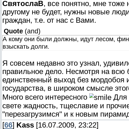
СвятослаВ
, все понятно, мне тоже
другому не будет, нужны новые люди 
граждан, т.е. от нас с Вами.
Quote
(
and
)
А кому они были должны, идут лесом, фин
взыскать долги.
Я совсем недавно это узнал, удивилс
правильное дело. Несмотря на всю 
единственный выход без мордобоя 
государства, в широком смысле этог
Много всего интересного
Для 
свете жадность, тщеславие и прочие
"перезагрузимся" и к новым пирам
[
66
]
Kass
[16.07.2009, 23:22]