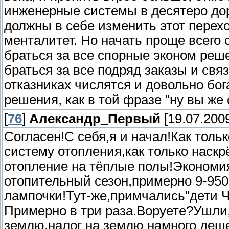
инженерные системы в десятеро дор
должны в себе изменить этот перех
менталитет. Но начать проще всего с
браться за все спорные эконом реше
браться за все подряд заказы и свя
отказниках числятся и довольно бо
решения, как в той фразе "ну вы же
[
76
]
Александр_Первый
[19.07.2009
Согласен!С себя,я и начал!Как тол
систему отопления,как только наск
отопление на тёплые полы!Экономия
отопительный сезон,примерно 9-950
лампочки!Тут-же,примчались"дети 
Примерно в три раза.Воруете?Ушли
землю,налог на землю намного деш