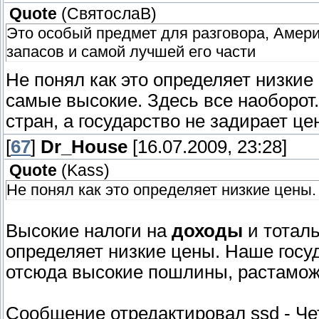
Quote
(
СвятослаВ
)
Это особый предмет для разговора, Амер
запасов и самой лучшей его части
Не понял как это определяет низкие
самые высокие. Здесь все наоборот
стран, а государство не задирает 
[
67
]
Dr_House
[16.07.2009, 23:28]
Quote
(
Kass
)
Не понял как это определяет низкие цены.
Высокие налоги на
доходы
и тотал
определяет низкие цены. Наше госу
отсюда высокие пошлины, растамож
Сообщение отредактировал
ssd
-
Че