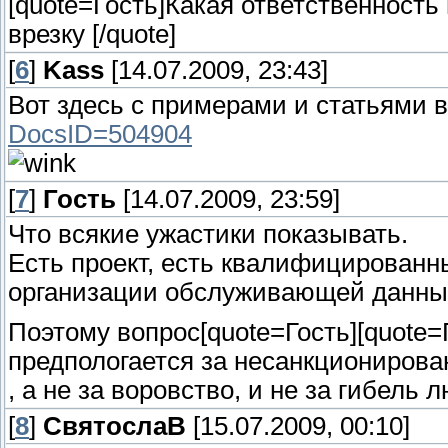
[quote=Гость]Какая ответственност
врезку [/quote]
[
6
]
Kass
[14.07.2009, 23:43]
Вот здесь с примерами и статьями 
DocsID=504904
[
7
]
Гость
[14.07.2009, 23:59]
Что всякие ужастики показывать.
Есть проект, есть квалифицированн
организации обслуживающей данный
Поэтому вопрос[quote=Гость][quote=
предпологается за несанкционированн
, а не за воровство, и не за гибель
[
8
]
СвятослаВ
[15.07.2009, 00:10]