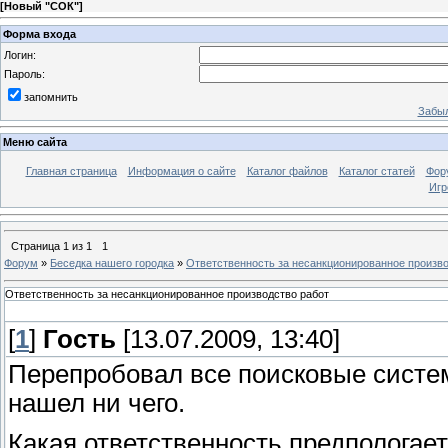
[
Новый "СОК"
]
Форма входа
Логин:
Пароль:
запомнить
Забыл
Меню сайта
Главная страница
Информация о сайте
Каталог файлов
Каталог статей
Фор
Игр
Страница
1
из
1
1
Форум
»
Беседка нашего городка
»
Ответственность за несанкционированное произво
Ответственность за несанкционированное производство работ
[
1
]
Гость
[13.07.2009, 13:40]
Перепробовал все поисковые системы
нашел ни чего.
Какая ответственность предпологае