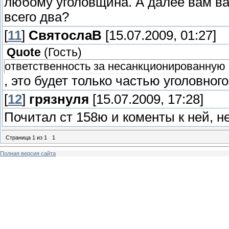
любому уголовщина. А далее вам важ
всего два?
[
11
]
СвятослаВ
[15.07.2009, 01:27]
Quote
(
Гость
)
ответственность за несанкционированную 
, это будет только частью уголовног
[
12
]
грязнуля
[15.07.2009, 17:28]
Почитал ст 158ю и коменты к ней, не
Страница
1
из
1
1
Полная версия сайта