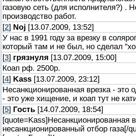
газовую сеть (для исполнителя?) . Н
производство работ.
[
2
]
Noj
[13.07.2009, 13:52]
У нас в 1991 году за врезку в соляр
который там и не был, но сделал "хо
[
3
]
грязнуля
[13.07.2009, 15:00]
Коап рф. 2500р.
[
4
]
Kass
[13.07.2009, 23:12]
Несанкционированная врезка - это о
- это уже хищение, и коап тут не кати
[
5
]
Гость
[14.07.2009, 18:54]
[quote=Kass]Несанкционированная вре
несанкционированный отбор газа[/qu