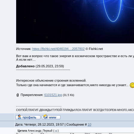
Источник:
https://fishki.net/4046194....2057802
© Fishki.net
Вот вам и вопрос-что такое энергия в космическом пространстве и есть ли 
А если нет....
Добавлено
(29.05.2023, 23:59)
---------------------------------------------
Интересное объяснение строения вселенной.
Только где она начинается и где заканчивается,никто никогда не узнает...
Прикрепления:
6101521.jpg
(31.5 Kb)
СКУПОЙ,ПЛАТИТ-ДВАЖДЫ!ТУПОЙ-ТРИЖДЫ!ЛОХ-ПЛАТИТ ВСЕГДА!ТЕОРЕМ-МНОГО,АКСИОМ
Дата: Четверг, 28.12.2023, 19:57 | Сообщение #
10
Цитата
Александр_Первый
(
)