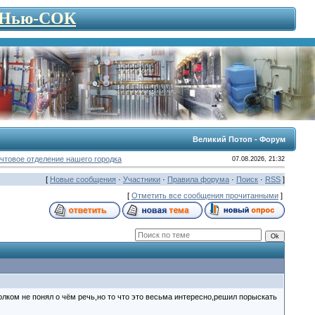
- Нью-СОК
Великий Потоп - Форум
чтовое отделение нашего городка
07.08.2026, 21:32
[
Новые сообщения
·
Участники
·
Правила форума
·
Поиск
·
RSS
]
[
Отметить все сообщения прочитанными
]
толком не понял о чём речь,но то что это весьма интересно,решил порыскать