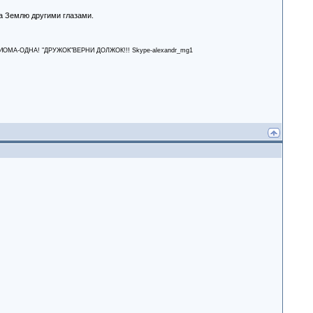
на Землю другими глазами.
А-ОДНА! "ДРУЖОК"ВЕРНИ ДОЛЖОК!!! Skype-alexandr_mg1