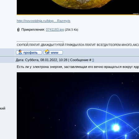
http://novostidnja.ru/blog....Razmyis
Прикрепления:
0741183.jpg
(254.5 Kb)
СКУПОЙ,ПЛАТИТ-ДВАЖДЫ!ТУПОЙ-ТРИЖДЫ!ЛОХ-ПЛАТИТ ВСЕГДА!ТЕОРЕМ-МНОГО,АКСИОМ
Дата: Суббота, 08.01.2022, 10:28 | Сообщение #
9
Есть ли у электрона энергия, заставляющая его вечно вращаться вокруг яд
кий