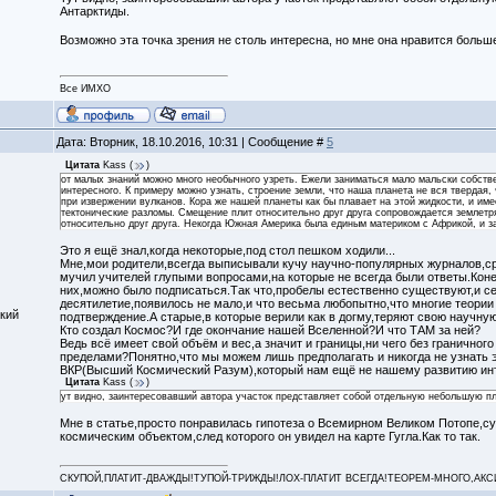
Антарктиды.
Возможно эта точка зрения не столь интересна, но мне она нравится больше
Все ИМХО
Дата: Вторник, 18.10.2016, 10:31 | Сообщение #
5
Цитата
Kass
(
)
от малых знаний можно много необычного узреть. Ежели заниматься мало мальски собств
интересного. К примеру можно узнать, строение земли, что наша планета не вся твердая,
при извержении вулканов. Кора же нашей планеты как бы плавает на этой жидкости, и име
тектонические разломы. Смещение плит относительно друг друга сопровождается землетр
относительно друг друга. Некогда Южная Америка была единым материком с Африкой, и з
Это я ещё знал,когда некоторые,под стол пешком ходили...
Мне,мои родители,всегда выписывали кучу научно-популярных журналов,сре
мучил учителей глупыми вопросами,на которые не всегда были ответы.Конеч
них,можно было подписаться.Так что,пробелы естественно существуют,и се
десятилетие,появилось не мало,и что весьма любопытно,что многие теори
кий
подтверждение.А старые,в которые верили как в догму,теряют свою научную
Кто создал Космос?И где окончание нашей Вселенной?И что ТАМ за ней?
Ведь всё имеет свой объём и вес,а значит и границы,ни чего без граничног
пределами?Понятно,что мы можем лишь предполагать и никогда не узнать 
ВКР(Высший Космический Разум),который нам ещё не нашему развитию инте
Цитата
Kass
(
)
ут видно, заинтересовавший автора участок представляет собой отдельную небольшую пли
Мне в статье,просто понравилась гипотеза о Всемирном Великом Потопе,сут
космическим объектом,след которого он увидел на карте Гугла.Как то так.
СКУПОЙ,ПЛАТИТ-ДВАЖДЫ!ТУПОЙ-ТРИЖДЫ!ЛОХ-ПЛАТИТ ВСЕГДА!ТЕОРЕМ-МНОГО,АКСИОМ