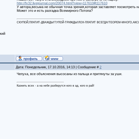
http://fx32.livejournal.com/20074.html?view=117610#t117610
У автора,весьма не обычная точка зрения,которая заставляет посмотреть 
Может это и есть разгадка Всемирного Потопа?
СКУПОЙ,ПЛАТИТ-ДВАЖДЫ!ТУПОЙ-ТРИЖДЫ!ЛОХ-ПЛАТИТ ВСЕГДА!ТЕОРЕМ-МНОГО,АКСИОМ
кий
Дата: Понедельник, 17.10.2016, 14:13 | Сообщение #
2
Чепуха, все объяснения высосаны из пальца и притянуты за уши.
Казнить всех - а на небе разберутся кого в ад, кого в рай!