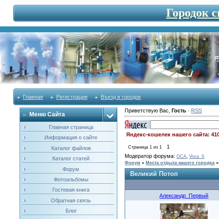
Городок 
Главная
Регистрация
Въезд в городок
Приветствую Вас
,
Гость
·
RSS
Меню Сайта
Главная страница
Яндекс-кошелек нашего сайта: 41
Информация о сайте
1
Страница
1
из
1
Каталог файлов
Модератор форума:
,
OCA
Vova_S
Каталог статей
Форум
»
Места отдыха нашего городка
»
Форум
Великий Потоп
Фотоальбомы
Гостевая книга
Александр_Первый
Обратная связь
Блог