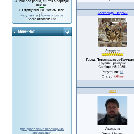
3.
Мне все равно, я и так в порядке
всегда.
4.
Отрицательно. Нет смысла.
Александр_Первый
Результаты
|
Архив опросов
Всего ответов:
188
Мини-Чат
Академик
Город: Петропавловск-Камчатс
Группа: Граждане
Сообщений:
10351
Репутация:
42
Статус:
Offline
Kass
Академик
Для добавления необходима
авторизация
Город: Москва