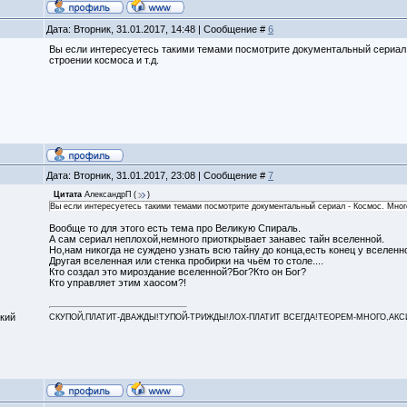
Дата: Вторник, 31.01.2017, 14:48 | Сообщение #
6
Вы если интересуетесь такими темами посмотрите документальный сериал -
строении космоса и т.д.
Дата: Вторник, 31.01.2017, 23:08 | Сообщение #
7
Цитата
АлександрП
(
)
Вы если интересуетесь такими темами посмотрите документальный сериал - Космос. Много 
Вообще то для этого есть тема про Великую Спираль.
А сам сериал неплохой,немного приоткрывает занавес тайн вселенной.
Но,нам никогда не суждено узнать всю тайну до конца,есть конец у вселен
Другая вселенная или стенка пробирки на чьём то столе....
Кто создал это мироздание вселенной?Бог?Кто он Бог?
Кто управляет этим хаосом?!
кий
СКУПОЙ,ПЛАТИТ-ДВАЖДЫ!ТУПОЙ-ТРИЖДЫ!ЛОХ-ПЛАТИТ ВСЕГДА!ТЕОРЕМ-МНОГО,АКСИОМ