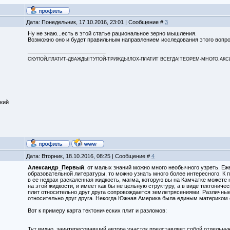
Дата: Понедельник, 17.10.2016, 23:01 | Сообщение #
3
Ну не знаю...есть в этой статье рациональное зерно мышления.
Возможно оно и будет правильным направлением исследования этого вопро
СКУПОЙ,ПЛАТИТ-ДВАЖДЫ!ТУПОЙ-ТРИЖДЫ!ЛОХ-ПЛАТИТ ВСЕГДА!ТЕОРЕМ-МНОГО,АКСИОМ
кий
Дата: Вторник, 18.10.2016, 08:25 | Сообщение #
4
Александр_Первый
, от малых знаний можно много необычного узреть. Е
образовательной литературы, то можно узнать много более интересного. К п
в ее недрах раскаленная жидкость, магма, которую вы на Камчатке можете 
на этой жидкости, и имеет как бы не цельную структуру, а в виде тектони
плит относительно друг друга сопровождается землетрясениями. Различные
относительно друг друга. Некогда Южная Америка была единым материком с
Вот к примеру карта тектонических плит и разломов:
Тут видно, заинтересовавший автора участок представляет собой отдельну