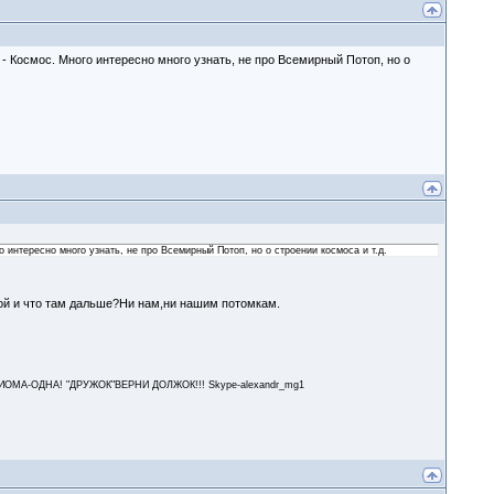
 Космос. Много интересно много узнать, не про Всемирный Потоп, но о
интересно много узнать, не про Всемирный Потоп, но о строении космоса и т.д.
ной и что там дальше?Ни нам,ни нашим потомкам.
А-ОДНА! "ДРУЖОК"ВЕРНИ ДОЛЖОК!!! Skype-alexandr_mg1