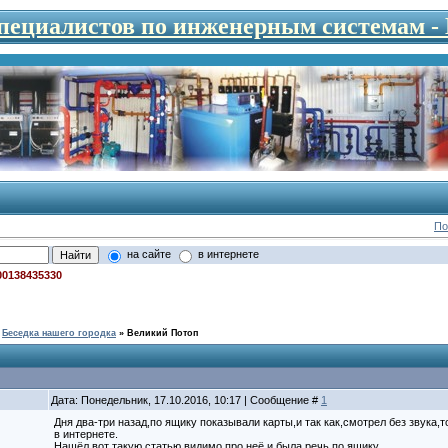
специалистов по инженерным системам 
По
на сайте
в интернете
00138435330
Беседка нашего городка
»
Великий Потоп
Дата: Понедельник, 17.10.2016, 10:17 | Сообщение #
1
Дня два-три назад,по ящику показывали карты,и так как,смотрел без звука,
в интернете.
Нашёл вот такую статью,видимо про неё и была речь по ящику.