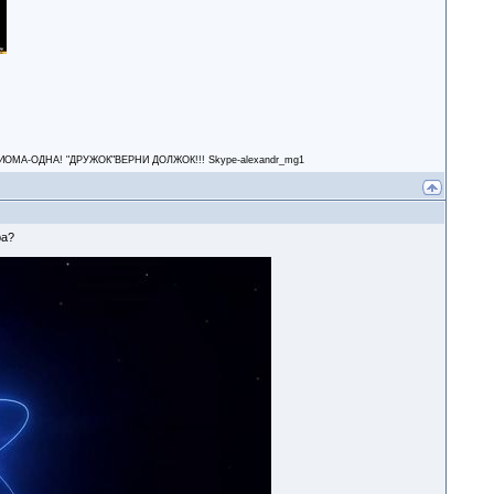
А-ОДНА! "ДРУЖОК"ВЕРНИ ДОЛЖОК!!! Skype-alexandr_mg1
ра?