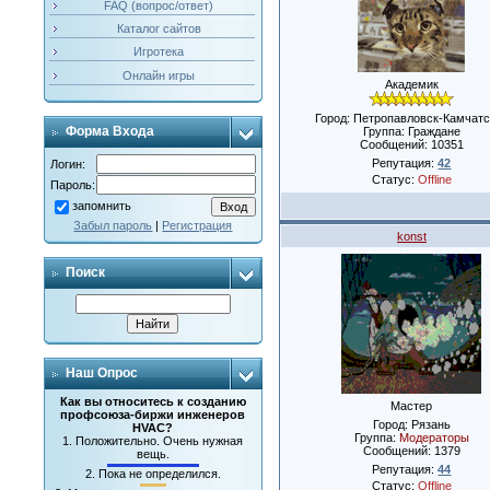
FAQ (вопрос/ответ)
Каталог сайтов
Игротека
Онлайн игры
Академик
Город: Петропавловск-Камчатс
Форма Входа
Группа: Граждане
Сообщений:
10351
Репутация:
42
Логин:
Статус:
Offline
Пароль:
запомнить
Забыл пароль
|
Регистрация
konst
Поиск
Наш Опрос
Как вы относитесь к созданию
Мастер
профсоюза-биржи инженеров
Город: Рязань
HVAC?
Группа:
Модераторы
1.
Положительно. Очень нужная
Сообщений:
1379
вещь.
Репутация:
44
2.
Пока не определился.
Статус:
Offline