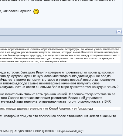
, как более научная.
енным образованием и чтением образовательной литературы, то можно узнать много более
 что в ее недрах раскаленная жидкость, магма, которую вы на Камчатке можете наблюдать
ет как бы не цельную структуру, а в виде тектонических плит, между которыми имеют место
ясениями. Различные материки находятся на разных тектонических плитах, и движутся
а миллионы лет произошло то, что мы видим сейчас.
ди которых был даже Квант,и которые я прочитывал от корки до корки,и
но,до сугубо научных журналов,мне тогда было далеко,да и не все,из
йчас,есть время вспомнить старое и узнать новое.А нового,за последние
и и гипотезы,вроде самые неимоверные,начинают получать свое
 актуальность в связи с новыми.Всё в мире движется,только куда и зачем?!
о не может быть.Значит есть граница нашей Вселенной,тогда что там-за её
этого.Скорее всего,космическим развитием Вселенной,управляет
ллекта.Наши знания-это мизерная часть того,что можно назвать ВКР.
ту, которая движется отдельно и от Южной Америки, и от Антарктиды.
ь которой в том,что это произошло после столкновения Земли с каким то
А-ОДНА! "ДРУЖОК"ВЕРНИ ДОЛЖОК!!! Skype-alexandr_mg1