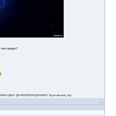
у неё предел?
А-ОДНА! "ДРУЖОК"ВЕРНИ ДОЛЖОК!!! Skype-alexandr_mg1