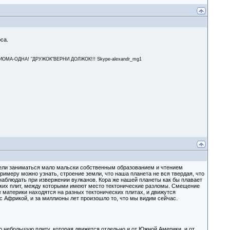
са.
А-ОДНА! "ДРУЖОК"ВЕРНИ ДОЛЖОК!!! Skype-alexandr_mg1
жели заниматься мало мальски собственным образованием и чтением
римеру можно узнать, строение земли, что наша планета не вся твердая, что
наблюдать при извержении вулканов. Кора же нашей планеты как бы плавает
ческих плит, между которыми имеют место тектонические разломы. Смещение
 материки находятся на разных тектонических плитах, и движутся
 Африкой, и за миллионы лет произошло то, что мы видим сейчас.
ю небольшую плиту, которая движется отдельно и от Южной Америки, и от