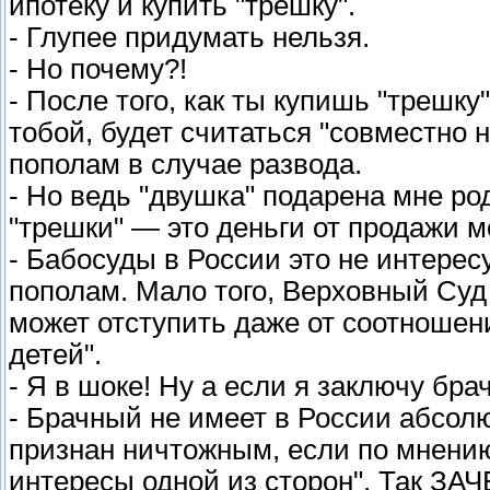
ипотеку и купить "трешку".
- Глупее придумать нельзя.
- Но почему?!
- После того, как ты купишь "трешку
тобой, будет считаться "совместно
пополам в случае развода.
- Но ведь "двушка" подарена мне р
"трешки" — это деньги от продажи мо
- Бабосуды в России это не интерес
пополам. Мало того, Верховный Суд 
может отступить даже от соотношения
детей".
- Я в шоке! Ну а если я заключу бра
- Брачный не имеет в России абсолю
признан ничтожным, если по мнению
интересы одной из сторон". Так ЗА