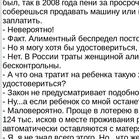
был, так в 2008 года пени за просро
соберешься продавать машину или к
заплатить.
- Невероятно!
- Факт. Алиментный беспредел пост
- Но я могу хотя бы удостовериться
- Нет. В России траты женщиной ал
бесконтрольны.
- А что она тратит на ребенка такую 
удостовериться?
- Закон не предусматривает подобн
- Ну...а если ребенок со мной остан
- Маловероятно. Проще в лотерею в
124 тыс. исков о месте проживания 
автоматически оставляются с матер
- Я..я не знал всего этого. Но...что 