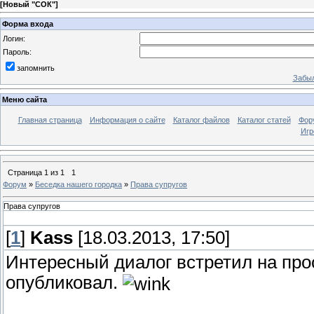
[
Новый "СОК"
]
Форма входа
Логин:
Пароль:
запомнить
Забыл
Меню сайта
Главная страница
Информация о сайте
Каталог файлов
Каталог статей
Фор
Игр
Страница
1
из
1
1
Форум
»
Беседка нашего городка
»
Права супругов
Права супругов
[
1
]
Kass
[18.03.2013, 17:50]
Интересный диалог встретил на про
опубликовал.