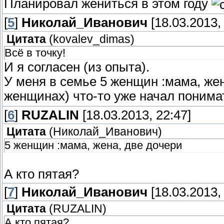
Планировал жениться в этом году
[
5
]
Николай_Иванович
[18.03.2013,
Цитата
(
kovalev_dimas
)
Всё в точку!
И я согласен (из опыта).
У меня в семье 5 женщин :мама, жен
женщинах) что-то уже начал понимат
[
6
]
RUZALIN
[18.03.2013, 22:47]
Цитата
(
Николай_Иванович
)
5 женщин :мама, жена, две дочери
А кто пятая?
[
7
]
Николай_Иванович
[18.03.2013,
Цитата
(
RUZALIN
)
А кто пятая?