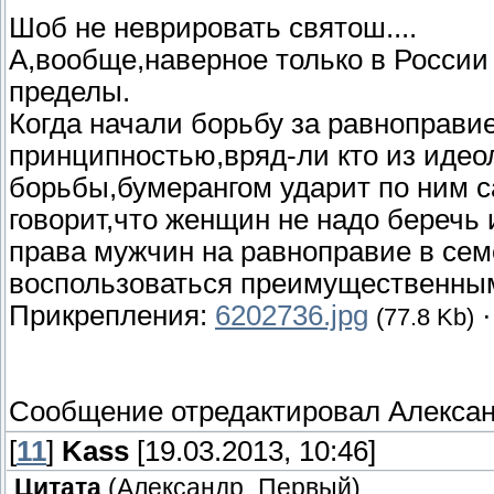
Шоб не неврировать святош....
А,вообще,наверное только в Росси
пределы.
Когда начали борьбу за равноправи
принципностью,вряд-ли кто из идеол
борьбы,бумерангом ударит по ним с
говорит,что женщин не надо беречь
права мужчин на равноправие в се
воспользоваться преимущественными
Прикрепления:
6202736.jpg
(77.8 Kb)
Сообщение отредактировал
Алекса
[
11
]
Kass
[19.03.2013, 10:46]
Цитата
(
Александр_Первый
)