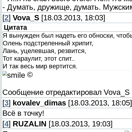
- Думать, дружище, думать. Мужски
[
2
]
Vova_S
[18.03.2013, 18:03]
Цитата
Я вынужден был надеть его обноски, чтобы
Олень подстреленный хрипит,
Лань, уцелевшая, резвится,
Тот караулит, этот спит..
И так весь мир вертится.
©
Сообщение отредактировал
Vova_S
[
3
]
kovalev_dimas
[18.03.2013, 18:05]
Всё в точку!
[
4
]
RUZALIN
[18.03.2013, 19:03]