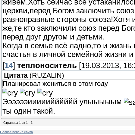
живём.Хоть сейчас всё устаканилось
церкви,перед Богом заключить союз
равноправные стороны союза!Хотя и
же,те кто заключили союз перед Бо
перед друг другом и детьми.
Когда в семье всё ладно,то и жизнь
счастья в личной семейной жизни 
[
14
]
теплоноситель
[19.03.2013, 16:
Цитата
(
RUZALIN
)
Планировал жениться в этом году
Ээээээииииийййййй улыыыыым
ты один такой.
Страница
1
из
1
1
Полная версия сайта