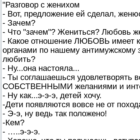
"Разговор с женихом
- Вот, предложение ей сделал, женю
- Зачем?
- Что "зачем"? Жениться? Любовь же
- Какое отношение ЛЮБОВЬ имеет к
органами по нашему антимужскому з
любить?
- Ну...она настояла...
- Ты соглашаешься удовлетворять вс
СОБСТВЕННЫМИ желаниями и инт
- Ну как...э-э-э, детей хочу.
-Дети появляются вовсе не от поход
- Э-э, ну ведь так положено!
-Кем?
- …..э-э-э.