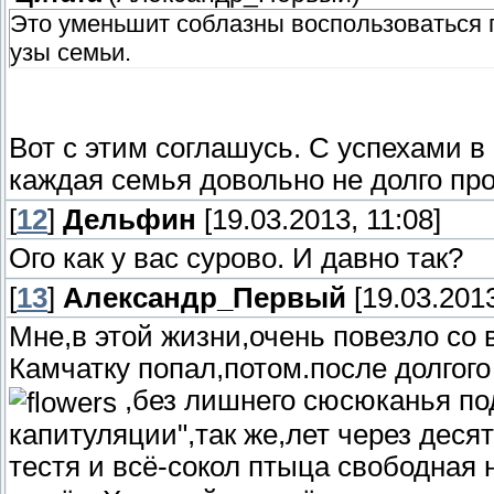
Это уменьшит соблазны воспользоваться 
узы семьи.
Вот с этим соглашусь. С успехами в
каждая семья довольно не долго пр
[
12
]
Дельфин
[19.03.2013, 11:08]
Ого как у вас сурово. И давно так?
[
13
]
Александр_Первый
[19.03.2013
Мне,в этой жизни,очень повезло со
Камчатку попал,потом.после долгог
,без лишнего сюсюканья под
капитуляции",так же,лет через деся
тестя и всё-сокол птыца свободная н