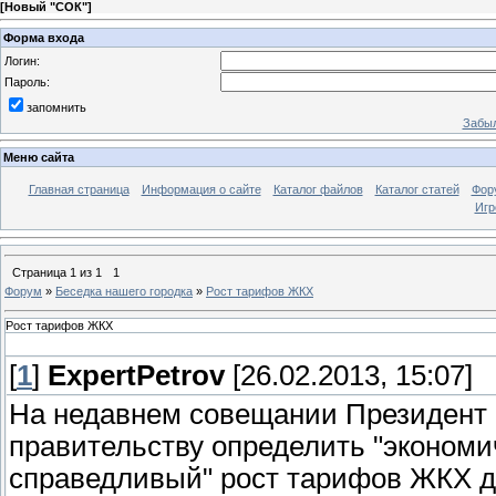
[
Новый "СОК"
]
Форма входа
Логин:
Пароль:
запомнить
Забыл
Меню сайта
Главная страница
Информация о сайте
Каталог файлов
Каталог статей
Фор
Игр
Страница
1
из
1
1
Форум
»
Беседка нашего городка
»
Рост тарифов ЖКХ
Рост тарифов ЖКХ
[
1
]
ExpertPetrov
[26.02.2013, 15:07]
На недавнем совещании Президент
правительству определить "эконом
справедливый" рост тарифов ЖКХ дл