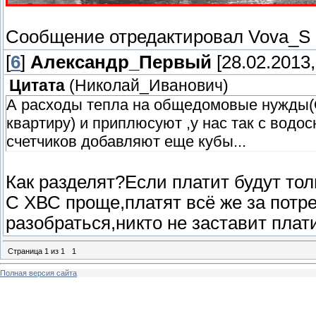
Сообщение отредактировал
Vova_S
[
6
]
Александр_Первый
[28.02.2013,
Цитата
(
Николай_Иванович
)
А расходы тепла на общедомовые нужды(О
квартиру) и приплюсуют ,у нас так с вод
счетчиков добавляют еще кубы...
Как разделят?Если платит будут тол
С ХВС проще,платят всё же за потр
разобраться,никто не заставит плат
Страница
1
из
1
1
Полная версия сайта