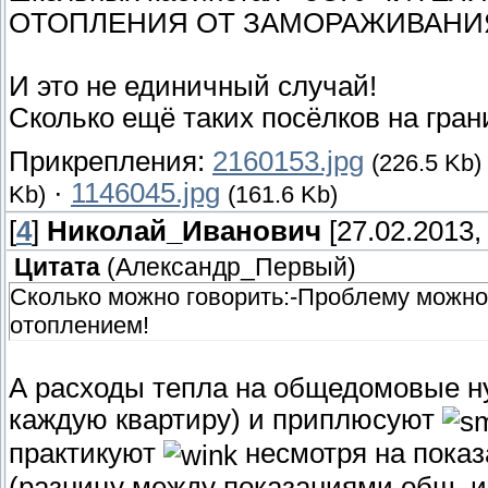
ОТОПЛЕНИЯ ОТ ЗАМОРАЖИВАНИЯ
И это не единичный случай!
Сколько ещё таких посёлков на гран
Прикрепления:
2160153.jpg
(226.5 Kb)
·
1146045.jpg
Kb)
(161.6 Kb)
[
4
]
Николай_Иванович
[27.02.2013, 
Цитата
(
Александр_Первый
)
Сколько можно говорить:-Проблему можно 
отоплением!
А расходы тепла на общедомовые ну
каждую квартиру) и приплюсуют
практикуют
несмотря на показ
(разницу между показаниями общ. 