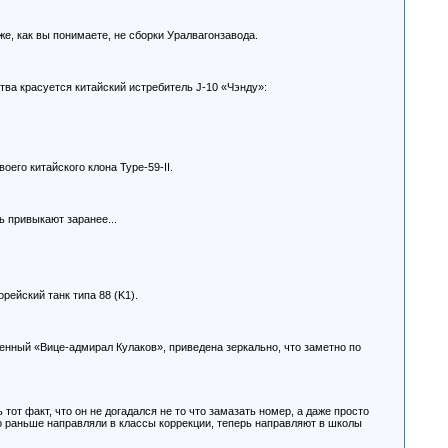
же, как вы понимаете, не сборки Уралвагонзавода.
тва красуется китайский истребитель J-10 «Чэнду»:
его китайского клона Type-59-II .
ь привыкают заранее...
рейский танк типа 88 (K1).
енный «Вице-адмирал Кулаков», приведена зеркально, что заметно по
от факт, что он не догадался не то что замазать номер, а даже просто
ого раньше направляли в классы коррекции, теперь направляют в школы