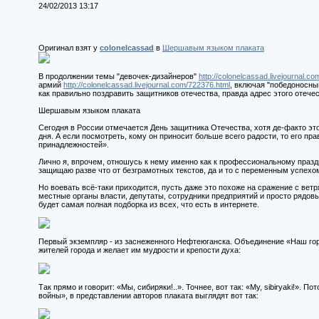
24/02/2013 13:17
Оригинал взят у
colonelcassad
в
Шершавым языком плаката
В продолжении темы "девочек-дизайнеров"
http://colonelcassad.livejournal.c
армий
http://colonelcassad.livejournal.com/722376.html
, включая "победоносн
как правильно поздравить защитников отечества, правда адрес этого отечес
Шершавым языком плаката
Сегодня в России отмечается День защитника Отечества, хотя де-факто эт
дня. А если посмотреть, кому он приносит больше всего радости, то его п
принадлежностей».
Лично я, впрочем, отношусь к нему именно как к профессиональному празд
защищаю разве что от безграмотных текстов, да и то с переменным успехо
Но воевать всё-таки приходится, пусть даже это похоже на сражение с вет
местные органы власти, депутаты, сотрудники предприятий и просто рядовы
будет самая полная подборка из всех, что есть в интернете.
Первый экземпляр - из заснеженного Нефтеюганска. Объединение «Наш гор
жителей города и желает им мудрости и крепости духа:
Так прямо и говорит: «Мы, сибиряки!..». Точнее, вот так: «My, sibiryaki!».
войны», в представлении авторов плаката выглядят вот так: