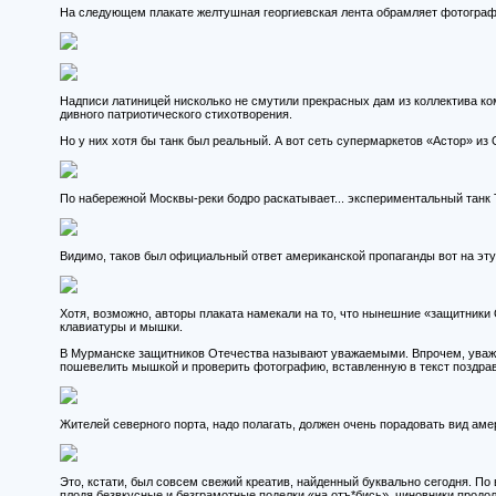
На следующем плакате желтушная георгиевская лента обрамляет фотограф
Надписи латиницей нисколько не смутили прекрасных дам из коллектива к
дивного патриотического стихотворения.
Но у них хотя бы танк был реальный. А вот сеть супермаркетов «Астор» из
По набережной Москвы-реки бодро раскатывает... экспериментальный танк T
Видимо, таков был официальный ответ американской пропаганды вот на эту
Хотя, возможно, авторы плаката намекали на то, что нынешние «защитники 
клавиатуры и мышки.
В Мурманске защитников Отечества называют уважаемыми. Впрочем, уважен
пошевелить мышкой и проверить фотографию, вставленную в текст поздра
Жителей северного порта, надо полагать, должен очень порадовать вид ам
Это, кстати, был совсем свежий креатив, найденный буквально сегодня. П
плодя безвкусные и безграмотные поделки «на отъ*бись», чиновники продолж