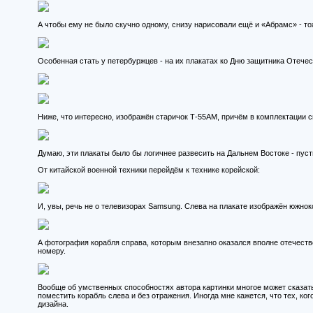
А чтобы ему не было скучно одному, снизу нарисовали ещё и «Абрамс» - то
Особенная стать у петербуржцев - на их плакатах ко Дню защитника Отечес
Ниже, что интересно, изображён старичок Т-55АМ , причём в комплектации сво
Думаю, эти плакаты было бы логичнее развесить на Дальнем Востоке - пуст
От китайской военной техники перейдём к технике корейской:
И, увы, речь не о телевизорах Samsung. Слева на плакате изображён южноко
А фотография корабля справа, которым внезапно оказался вполне отечеств
номеру.
Вообще об умственных способностях автора картинки многое может сказать т
поместить корабль слева и без отражения. Иногда мне кажется, что тех, к
дизайна.