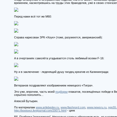
временем, насмотревшись на труды этих бракоделов, уже в своих стенгазе
Перед нами всё тот же М60:
Справа нарисован ЗРК «Хоук» (тоже, разумеется, американский):
А в очертаниях самолёта угадывается столь любимый всеми F-16:
Ну и в заключение - леденящий душу пиздец креатив из Калининграда:
Ветеранов поздравляют изображением немецкого «Тигра».
Это уже, впрочем, часть моей
подборки
плакатов, посвящённых победе в Вел
серьёзно пополнять...
Алексей Бутырин.
По материалам
www.artlebedev.ru
,
www.flashnord.com
,
www.newsru.ru
,
ngs55.
http://bootsect.livejournal.com/20071.html
- цинк
PS. Подборка "порадовала". Несколько старых образчиков есть, но и количес