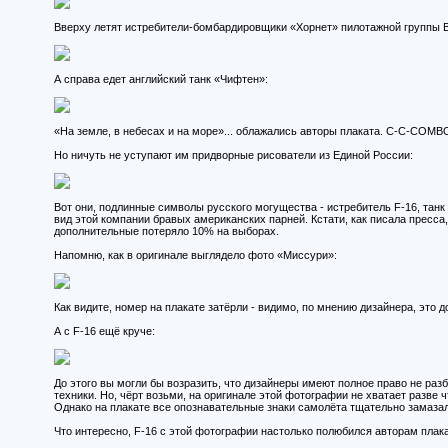
Вверху летят истребители-бомбардировщики «Хорнет» пилотажной группы
А справа едет английский танк «Чифтен»:
«На земле, в небесах и на море»... облажались авторы плаката. C-C-COMBO
Но ничуть не уступают им придворные рисователи из Единой России:
Вот они, подлинные символы русского могущества - истребитель F-16, тан
вид этой компании бравых американских парней. Кстати, как писала пресса
дополнительные потеряло 10% на выборах.
Напомню, как в оригинале выглядело фото «Миссури»:
Как видите, номер на плакате затёрли - видимо, по мнению дизайнера, это
А с F-16 ещё круче:
До этого вы могли бы возразить, что дизайнеры имеют полное право не разб
техники. Но, чёрт возьми, на оригинале этой фотографии не хватает разве ч
Однако на плакате все опознавательные знаки самолёта тщательно замазали.
Что интересно, F-16 с этой фотографии настолько полюбился авторам плакат