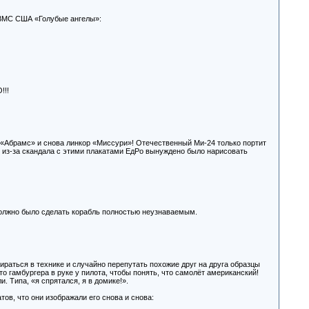
 ВМС США «Голубые ангелы»:
!!!
к «Абрамс» и снова линкор «Миссури»! Отечественный Ми-24 только портит
, из-за скандала с этими плакатами ЕдРо вынуждено было нарисовать
 должно было сделать корабль полностью неузнаваемым.
ираться в технике и случайно перепутать похожие друг на друга образцы
то гамбургера в руке у пилота, чтобы понять, что самолёт американский!
 Типа, «я спрятался, я в домике!».
ов, что они изображали его снова и снова: