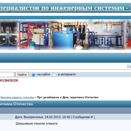
специалистов по инженерным системам 
По
на сайте
в интернете
00138435330
Беседка нашего городка
»
Про дезайнеров и День защитника Отечества
итника Отечества
Дата: Воскресенье, 24.02.2013, 16:40 | Сообщение #
1
Шершавым языком плаката