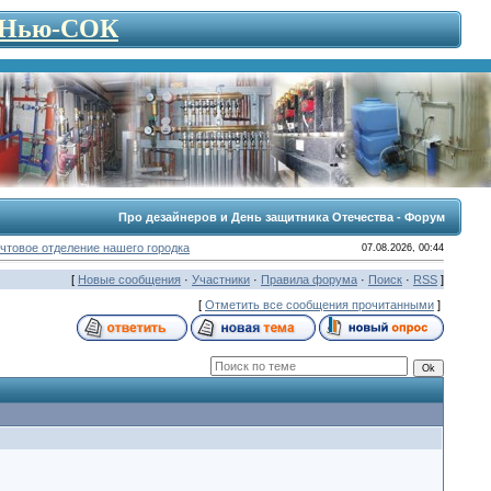
- Нью-СОК
Про дезайнеров и День защитника Отечества - Форум
чтовое отделение нашего городка
07.08.2026, 00:44
[
Новые сообщения
·
Участники
·
Правила форума
·
Поиск
·
RSS
]
[
Отметить все сообщения прочитанными
]