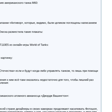
ию американского танка М60:
омпании «Антивор», которые, видимо, были целиком поглощены написанием
 Омска разместила такие плакаты:
110Е5 из онлайн-игры World of Tanks:
 картинку:
Отечества» если и будут когда-либо управлять танком, то лишь при помощи
ия к ним всё-таки оказалось недостаточно для того, чтобы лишний раз
вления:
ериканского атомного авианосца «Джордж Вашингтон»:
о всей стране дизайнеры в своих каморках продолжают насиловать Фотошоп,
ают рапортовать наверх о том, что город украшен к празднику, а дети тем