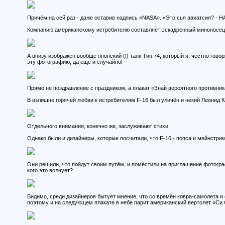
Причём на сей раз - даже оставив надпись «NASA». «Это сья авиатсия? - Н
Компанию американскому истребителю составляет эскадренный миноносе
А внизу изображён вообще японский (!) танк Тип 74, который я, честно говор
эту фотографию, да ещё и случайно!
Прямо не поздравление с праздником, а плакат «Знай вероятного противник
В излишне горячей любви к истребителям F-16 был уличён и некий Леонид К
Отдельного внимания, конечно же, заслуживают стихи.
Однако были и дизайнеры, которые посчитали, что F-16 - попса и мейнстрим
Они решили, что пойдут своим путём, и поместили на приглашение фотогра
кого это волнует?
Видимо, среди дизайнеров бытует мнение, что со времён ковра-самолета и
поэтому и на следующем плакате в небе парит американский вертолет «Си 