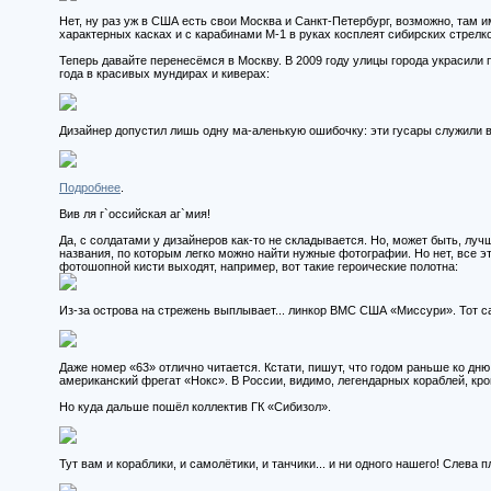
Нет, ну раз уж в США есть свои Москва и Санкт-Петербург, возможно, там и
характерных касках и с карабинами М-1 в руках косплеят сибирских стрелков
Теперь давайте перенесёмся в Москву. В 2009 году улицы города украсили
года в красивых мундирах и киверах:
Дизайнер допустил лишь одну ма-аленькую ошибочку: эти гусары служили 
Подробнее
.
Вив ля г`оссийская аг`мия!
Да, с солдатами у дизайнеров как-то не складывается. Но, может быть, луч
названия, по которым легко можно найти нужные фотографии. Но нет, все эт
фотошопной кисти выходят, например, вот такие героические полотна:
Из-за острова на стрежень выплывает... линкор ВМС США «Миссури». Тот са
Даже номер «63» отлично читается. Кстати, пишут, что годом раньше ко д
американский фрегат «Нокс». В России, видимо, легендарных кораблей, кро
Но куда дальше пошёл коллектив ГК «Сибизол».
Тут вам и кораблики, и самолётики, и танчики... и ни одного нашего! Слева