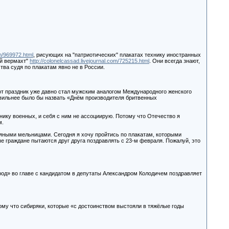
om/969972.html
, рисующих на "патриотических" плакатах технику иностранных
ый вермахт"
http://colonelcassad.livejournal.com/725215.html
. Они всегда знают,
тва судя по плакатам явно не в России.
от праздник уже давно стал мужским аналогом Международного женского
равильнее было бы назвать «Днём производителя бритвенных
нику военных, и себя с ним не ассоциирую. Потому что Отечество я
м.
ряными мельницами. Сегодня я хочу пройтись по плакатам, которыми
е граждане пытаются друг друга поздравлять с 23-м февраля. Пожалуй, это
од» во главе с кандидатом в депутаты Александром Колодичем поздравляет
 Потому что сибиряки, которые «с достоинством выстояли в тяжёлые годы