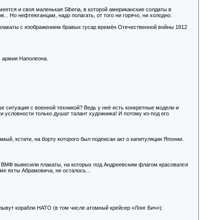
меется и своя маленькая Siberia, в которой американские солдаты в
... Но нефтеюганцам, надо полагать, от того ни горячо, ни холодно.
 плакаты с изображением бравых гусар времён Отечественной войны 1812
в армии Наполеона.
ше ситуация с военной техникой? Ведь у неё есть конкретные модели и
и условности только душат талант художника! И потому из-под его
мый, кстати, на борту которого был подписан акт о капитуляции Японии.
ню ВМФ вывесили плакаты, на которых под Андреевским флагом красовался
ме яхты Абрамовича, не осталось...
 плывут корабли НАТО (в том числе атомный крейсер «Лонг Бич»):