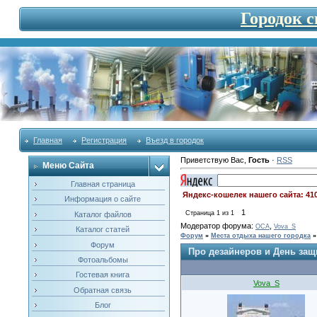
Городок 
Главная
Регистрация
Въезд в городок
Приветствую Вас
,
Гость
·
RSS
Меню Сайта
Главная страница
Яндекс-кошелек нашего сайта: 41
Информация о сайте
1
Страница
1
из
1
Каталог файлов
Модератор форума:
,
OCA
Vova_S
Каталог статей
Форум
»
Места отдыха нашего городка
»
Форум
Про дезайнеров и День защ
Фотоальбомы
Гостевая книга
Vova_S
Обратная связь
Блог