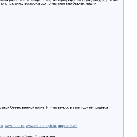
тах к празднику воспроизводят очертания зарубежных машин:
икой Отечественной войне. И, чувствую я, в этом году её придётся
ru
,
www.rksm.ru
,
www.veteran-spb.ru
,
topper_harli
тво и качество "новья" впечатляет.