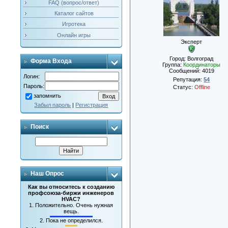
FAQ (вопрос/ответ)
Каталог сайтов
Игротека
Онлайн игры
Эксперт
Город: Волгоград
Форма Входа
Группа:
Координаторы
Сообщений:
4019
Логин:
Репутация:
54
Пароль:
Статус:
Offline
запомнить
Забыл пароль
|
Регистрация
Поиск
Наш Опрос
Как вы относитесь к созданию
профсоюза-биржи инженеров
HVAC?
1.
Положительно. Очень нужная
вещь.
2.
Пока не определился.