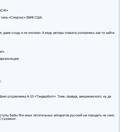
АСА!»
ц типа «Спюрэнс» ВМФ США.
я, даже сходу и не опознал. А ведь авторы плаката ухитрились как-то найти
а!».
аргапольцев:
:
фию штурмовика А-10 «Тандерболт». Тоже, правда, американского, ну да
 ступы Бабы Яги иных летательных аппаратов русский ум породить не смог,
Стэллион»: