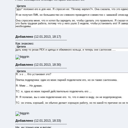
Цитата
"друг" положил его в для нее. Я спросил ее: "Почему кирпич?». Она сказала, что это еди
Я не получил ПИК, но большинство из сливного проводится совместно с замазкой эпокси
Она спросила меня, что я хотел бы зарядить ее, чтобы сделать это правильно. Я сказал ей
это была трудная работа, потому что у него ушло 3 недели, чтобы установить его! Я заве
необходимы.
Добавлено
(12.01.2013, 18:17)
---------------------------------------------
Как знакомо:
Цитата
дать кому-то резак PEX и щипцы и обжимного кольца, и теперь они сантехник ....
Добавлено
(12.01.2013, 18:30)
---------------------------------------------
Цитата
Я: э-э ... Кто установил это?
Плитка подрядчика: один из моих парней подключили его, но он также сантехника.
Я: Ммм ... Не думаю.
TC: я, одна из моих парней действительно подключить его ...
Я: Я полагаю, вы о нем подключение его. то, что я имел в виду, он не водопроводчик.
TC: он очень хороший, он обычно делает хорошую работу, но по какой-то причине он не п
Добавлено
(12.01.2013, 18:33)
---------------------------------------------
Не, ну точно как и везде: