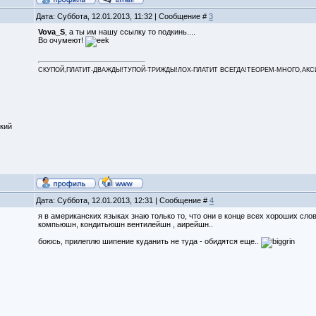
Дата: Суббота, 12.01.2013, 11:32 | Сообщение #
3
Vova_S
, а ты им нашу ссылку то подкинь....
Во очумеют!
СКУПОЙ,ПЛАТИТ-ДВАЖДЫ!ТУПОЙ-ТРИЖДЫ!ЛОХ-ПЛАТИТ ВСЕГДА!ТЕОРЕМ-МНОГО,АКСИОМ
кий
Дата: Суббота, 12.01.2013, 12:31 | Сообщение #
4
я в американских языках знаю только то, что они в конце всех хороших слов
компьюшн, кондитьюшн вентилейшн , аирейшн..
боюсь, прилеплю шипение куданить не туда - обидятся еще..