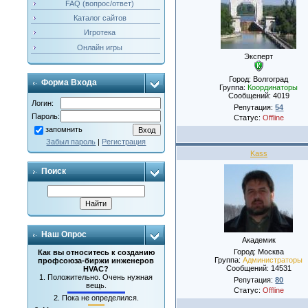
FAQ (вопрос/ответ)
Каталог сайтов
Игротека
Онлайн игры
Эксперт
Город: Волгоград
Форма Входа
Группа:
Координаторы
Сообщений:
4019
Логин:
Репутация:
54
Пароль:
Статус:
Offline
запомнить
Забыл пароль
|
Регистрация
Kass
Поиск
Наш Опрос
Академик
Город: Москва
Как вы относитесь к созданию
Группа:
Администраторы
профсоюза-биржи инженеров
Сообщений:
14531
HVAC?
1.
Положительно. Очень нужная
Репутация:
80
вещь.
Статус:
Offline
2.
Пока не определился.