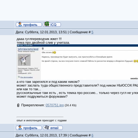
Дата: Суббота, 12.01.2013, 13:51 | Сообщение #
5
дааа гуглпереводчик жжет !!!
тема про двойной слив у унитаза.
а кто там зарегился и под каким ником?
может заслать туда общественного представителя? под ником НЬЮСОК Р
или как то так...
русскоязычные там есть , есть темка про россию... только через гугл не уло
может подружиться форумами?
Прикрепления:
0570751.jpg
(24.4 Kb)
опыт и инпотенция приходят с годами
Дата: Суббота, 12.01.2013, 17:39 | Сообщение #
6