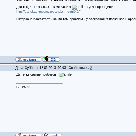
для тех, кто в языках так же как и я
- гуглопереводчик:
http://translate.google.ru/transla.....com%2F
интересно посмотреть, какие там проблемы у заокеанских практиков и срав
Дата: Суббота, 12.01.2013, 10:03 | Сообщение #
2
Да те же самые проблемы.
Все ИМХО