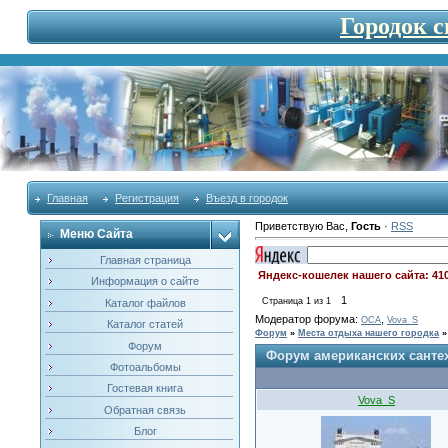
Городок 
Главная
Регистрация
Въезд в городок
Приветствую Вас
,
Гость
·
RSS
Меню Сайта
Главная страница
Яндекс-кошелек нашего сайта: 41
Информация о сайте
1
Страница
1
из
1
Каталог файлов
Модератор форума:
,
OCA
Vova_S
Каталог статей
Форум
»
Места отдыха нашего городка
»
Форум
Форум американских санте
Фотоальбомы
Гостевая книга
Vova_S
Обратная связь
Блог