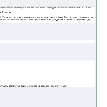
нственный способ получить его достаточно высокой для кронштейна он положил на стене.
дной смолы.
. Тогда она сказала, что она могла жить с ним, как это было. Она сказала, что поняла, что
рил ее, что мне потребуется меньше времени и что, когда я был сделан не кирпичи будут
отушить достаточно воды ... Можете ли вы включить его, что ли?