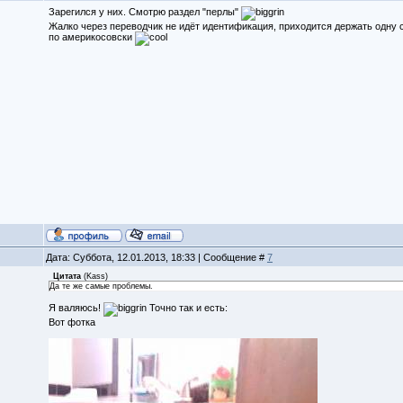
Зарегился у них. Смотрю раздел "перлы"
Жалко через переводчик не идёт идентификация, приходится держать одну ст
по америкосовски
Дата: Суббота, 12.01.2013, 18:33 | Сообщение #
7
Цитата
(
Kass
)
Да те же самые проблемы.
Я валяюсь!
Точно так и есть:
Вот фотка