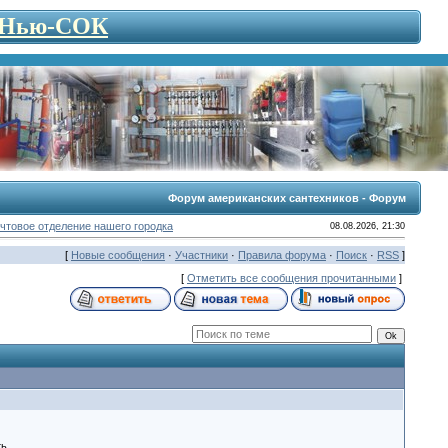
- Нью-СОК
Форум американских сантехников - Форум
чтовое отделение нашего городка
08.08.2026, 21:30
[
Новые сообщения
·
Участники
·
Правила форума
·
Поиск
·
RSS
]
[
Отметить все сообщения прочитанными
]
ь..