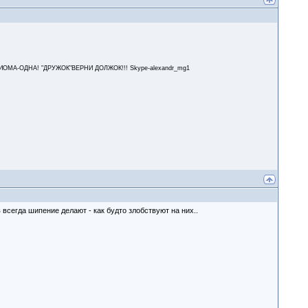
А-ОДНА! "ДРУЖОК"ВЕРНИ ДОЛЖОК!!! Skype-alexandr_mg1
 всегда шипение делают - как будто злобствуют на них..