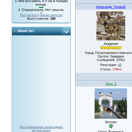
3.
Мне все равно, я и так в порядке
всегда.
Александр_Первый
4.
Отрицательно. Нет смысла.
Результаты
|
Архив опросов
Всего ответов:
188
Мини-Чат
Академик
Город: Петропавловск-Камчатс
Группа: Граждане
Сообщений:
10351
Репутация:
42
Статус:
Offline
Vova_S
Эксперт
Для добавления необходима
авторизация
Город: Волгоград