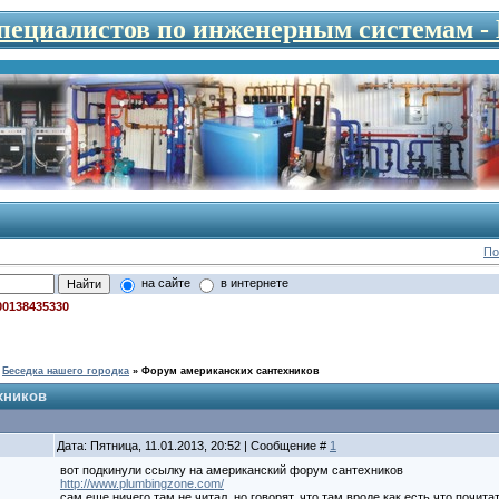
специалистов по инженерным системам 
По
на сайте
в интернете
00138435330
Беседка нашего городка
»
Форум американских сантехников
хников
Дата: Пятница, 11.01.2013, 20:52 | Сообщение #
1
вот подкинули ссылку на американский форум сантехников
http://www.plumbingzone.com/
сам еще ничего там не читал, но говорят, что там вроде как есть что почитат