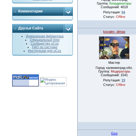
Группа:
Координаторы
Сообщений:
4019
Комментарии
Репутация:
54
Статус:
Offline
Друзья Сайта
kovalev_dimas
Инженерная библиотека
Официальный блог
Сообщество uCoz
FAQ по системе
Инструкции для uCoz
Мастер
Город: калининград обл.
Группа:
Модераторы
Сообщений:
1541
Репутация:
19
Статус:
Offline
Gso