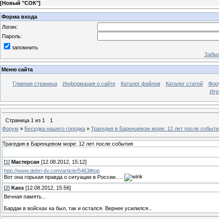
[
Новый "СОК"
]
Форма входа
Логин:
Пароль:
запомнить
Забыл
Меню сайта
Главная страница
Информация о сайте
Каталог файлов
Каталог статей
Фор
Игр
Страница
1
из
1
1
Форум
»
Беседка нашего городка
»
Трагедия в Баренцевом море: 12 лет после событи
Трагедия в Баренцевом море: 12 лет после события
[
1
]
Мастерсан
[12.08.2012, 15:12]
http://www.debri-dv.com/article/5463#top
Вот она горькая правда о ситуации в России.....
[
2
]
Kass
[12.08.2012, 15:56]
Вечная память...
Бардак в войсках ка был, так и остался. Вернее усилился...