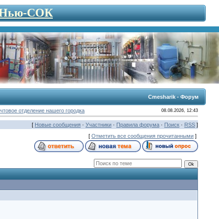
- Нью-СОК
Cmesharik - Форум
чтовое отделение нашего городка
08.08.2026, 12:43
[
Новые сообщения
·
Участники
·
Правила форума
·
Поиск
·
RSS
]
[
Отметить все сообщения прочитанными
]