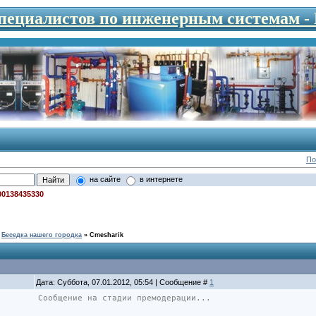
специалистов по инженерным системам 
По
на сайте
в интернете
00138435330
Беседка нашего городка
»
Cmesharik
Дата: Суббота, 07.01.2012, 05:54 | Сообщение #
1
Сообщение на стадии премодерации...