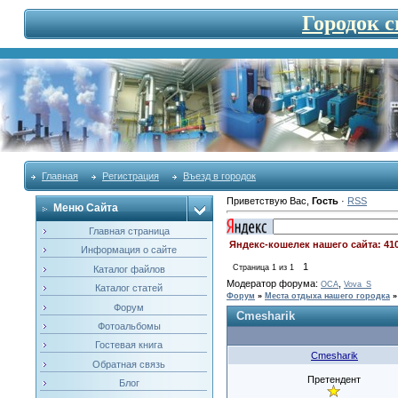
Городок 
Главная
Регистрация
Въезд в городок
Приветствую Вас
,
Гость
·
RSS
Меню Сайта
Главная страница
Яндекс-кошелек нашего сайта: 41
Информация о сайте
1
Страница
1
из
1
Каталог файлов
Модератор форума:
,
OCA
Vova_S
Каталог статей
Форум
»
Места отдыха нашего городка
»
Форум
Cmesharik
Фотоальбомы
Гостевая книга
Cmesharik
Обратная связь
Претендент
Блог