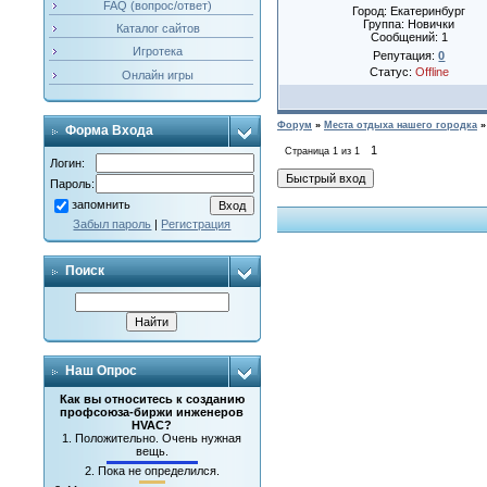
FAQ (вопрос/ответ)
Город: Екатеринбург
Группа: Новички
Каталог сайтов
Сообщений:
1
Игротека
Репутация:
0
Статус:
Offline
Онлайн игры
Форум
»
Места отдыха нашего городка
»
Форма Входа
1
Страница
1
из
1
Логин:
Пароль:
запомнить
Забыл пароль
|
Регистрация
Поиск
Наш Опрос
Как вы относитесь к созданию
профсоюза-биржи инженеров
HVAC?
1.
Положительно. Очень нужная
вещь.
2.
Пока не определился.