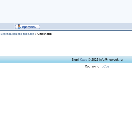
Беседка нашего городка
»
Cmesharik
Slepil
Kass
© 2026
info@newcok.ru
Хостинг от
uCoz