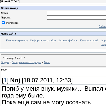
[
Новый "СОК"
]
Форма входа
Логин:
Пароль:
запомнить
Забыл
Меню сайта
Главная страница
Информация о сайте
Каталог файлов
Каталог статей
Фор
Игр
Страница
1
из
1
1
Форум
»
Беседка нашего городка
»
Горе.
Горе.
[
1
]
Noj
[18.07.2011, 12:53]
Погиб у меня внук, мужики... Выпал 
года ему было.
Пока ещё сам не могу осознать.