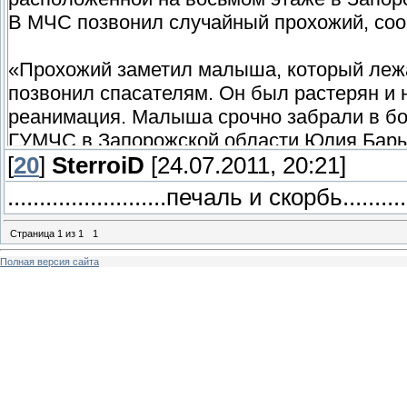
В МЧС позвонил случайный прохожий, соо
«Прохожий заметил малыша, который леж
позвонил спасателям. Он был растерян и 
реанимация. Малыша срочно забрали в бо
ГУМЧС в Запорожской области Юлия Бар
[
20
]
SterroiD
[24.07.2011, 20:21]
Где же были родители крохи, когда с тем 
.........................печаль и скорбь............
проводит следствие милиция. Как стало из
Страница
1
из
1
1
«Около 9 утра малыш скончался. У него б
Полная версия сайта
ребенка несколько раз останавливалось п
- сообщил глава профсоюза врачей скоро
Как выяснилось, отцом полуторагодовалог
этажа, является Роман Орехов – гитарист 