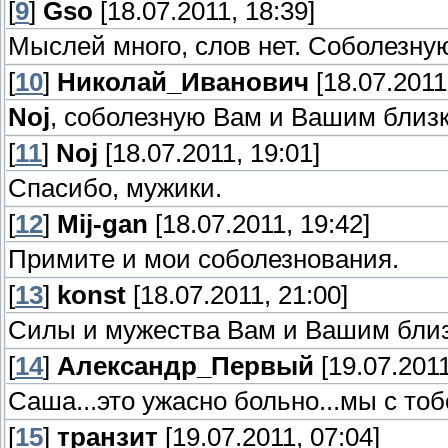
[
9
]
Gso
[18.07.2011, 18:39]
Мыслей много, слов нет. Соболезну
[
10
]
Николай_Иванович
[18.07.2011
Noj
, соболезную Вам и Вашим близк
[
11
]
Noj
[18.07.2011, 19:01]
Спасибо, мужики.
[
12
]
Mij-gan
[18.07.2011, 19:42]
Примите и мои соболезнования.
[
13
]
konst
[18.07.2011, 21:00]
Силы и мужества Вам и Вашим близк
[
14
]
Александр_Первый
[19.07.2011
Саша...это ужасно больно...мы с тоб
[
15
]
транзит
[19.07.2011, 07:04]