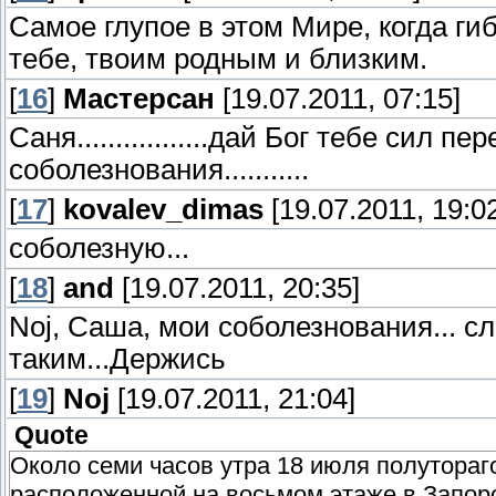
Самое глупое в этом Мире, когда ги
тебе, твоим родным и близким.
[
16
]
Мастерсан
[19.07.2011, 07:15]
Саня.................дай Бог тебе сил пере
соболезнования...........
[
17
]
kovalev_dimas
[19.07.2011, 19:0
соболезную...
[
18
]
and
[19.07.2011, 20:35]
Noj, Саша, мои соболезнования... сл
таким...Держись
[
19
]
Noj
[19.07.2011, 21:04]
Quote
Около семи часов утра 18 июля полутора
расположенной на восьмом этаже в Запоро