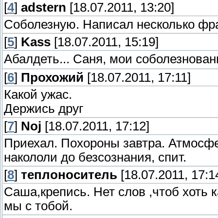
[
4
]
adstern
[18.07.2011, 13:20]
Соболезную. Написал несколько фраз
[
5
]
Kass
[18.07.2011, 15:19]
Абалдеть... Саня, мои соболезнован
[
6
]
Прохожий
[18.07.2011, 17:11]
Какой ужас.
Держись друг
[
7
]
Noj
[18.07.2011, 17:12]
Приехал. Похороны завтра. Атмосфе
накололи до безсознания, спит.
[
8
]
теплоноситель
[18.07.2011, 17:1
Саша,крепись. Нет слов ,чтоб хоть к
мы с тобой.