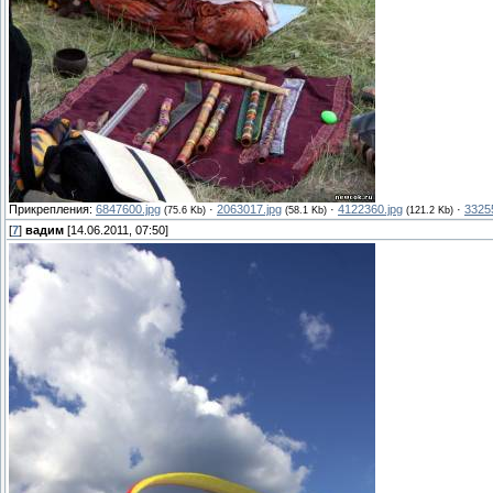
Прикрепления:
6847600.jpg
·
2063017.jpg
·
4122360.jpg
·
3325
(75.6 Kb)
(58.1 Kb)
(121.2 Kb)
[
7
]
вадим
[14.06.2011, 07:50]