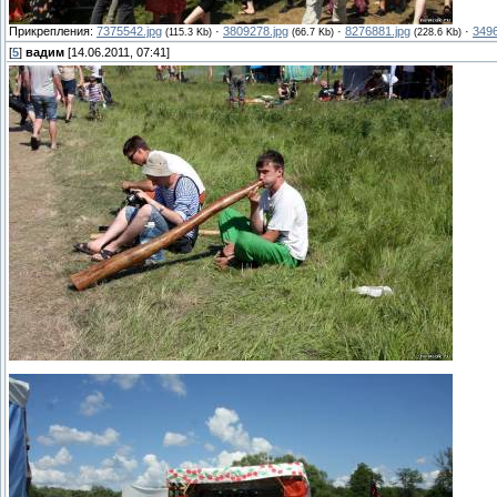
Прикрепления:
7375542.jpg
·
3809278.jpg
·
8276881.jpg
·
3496
(115.3 Kb)
(66.7 Kb)
(228.6 Kb)
[
5
]
вадим
[14.06.2011, 07:41]