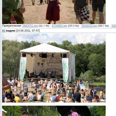
Прикрепления:
0669751.jpg
·
8720862.jpg
·
5526033.jpg
·
335
(111.7 Kb)
(225.5 Kb)
(184.7 Kb)
[
6
]
вадим
[14.06.2011, 07:47]