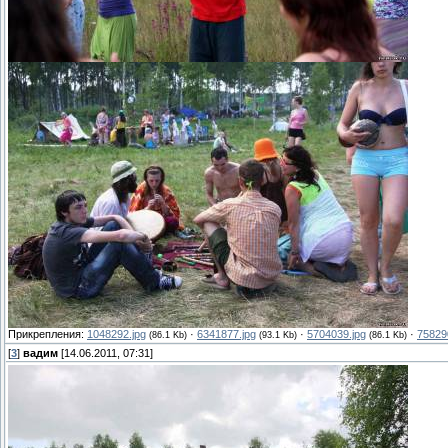
Прикрепления:
1048292.jpg
·
6341877.jpg
·
5704039.jpg
·
75829
(86.1 Kb)
(93.1 Kb)
(86.1 Kb)
[
3
]
вадим
[14.06.2011, 07:31]