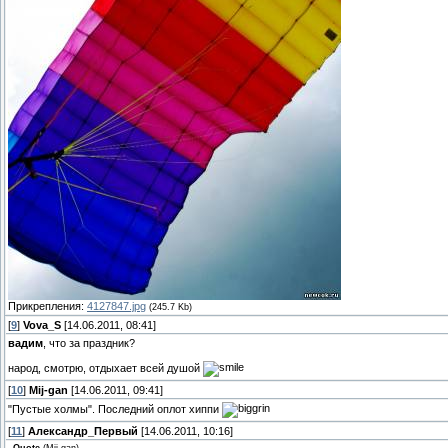
Прикрепления:
4127847.jpg
(245.7 Kb)
[
9
]
Vova_S
[14.06.2011, 08:41]
вадим
, что за праздник?
народ, смотрю, отдыхает всей душой
[
10
]
Mij-gan
[14.06.2011, 09:41]
"Пустые холмы". Последний оплот хиппи
[
11
]
Александр_Первый
[14.06.2011, 10:16]