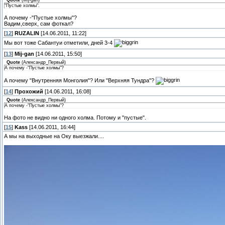
Quote
(
Mij-gan
)
"Пустые холмы".
А почему -"Пустые холмы"?
Вадим,сверх, сам фоткал?
[
12
]
RUZALIN
[14.06.2011, 11:22]
Мы вот тоже Сабантуи отметили, дней 3-4
[
13
]
Mij-gan
[14.06.2011, 15:50]
Quote
(
Александр_Первый
)
А почему -"Пустые холмы"?
А почему "Внутренняя Монголия"? Или "Верхняя Тундра"?
[
14
]
Прохожий
[14.06.2011, 16:08]
Quote
(
Александр_Первый
)
А почему -"Пустые холмы"?
На фото не видно ни одного холма. Потому и "пустые".
[
15
]
Kass
[14.06.2011, 16:44]
А мы на выходные на Оку выезжали....