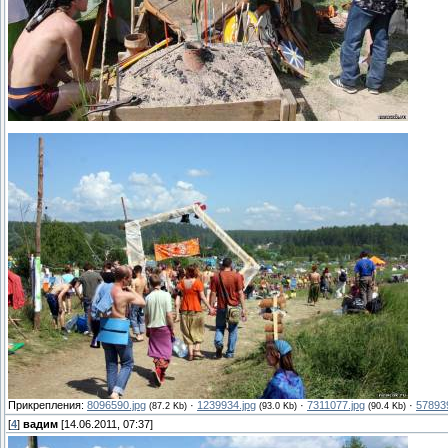
Прикрепления:
8096590.jpg
·
1239934.jpg
·
7311077.jpg
·
57893
(87.2 Kb)
(93.0 Kb)
(90.4 Kb)
[
4
]
вадим
[14.06.2011, 07:37]