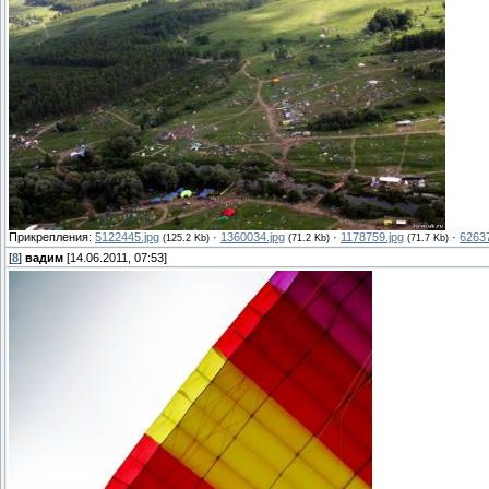
Прикрепления:
5122445.jpg
·
1360034.jpg
·
1178759.jpg
·
62637
(125.2 Kb)
(71.2 Kb)
(71.7 Kb)
[
8
]
вадим
[14.06.2011, 07:53]