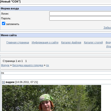
[
Новый "СОК"
]
Форма входа
Логин:
Пароль:
запомнить
Забыл
Меню сайта
Главная страница
Информация о сайте
Каталог файлов
Каталог статей
Фор
Игр
Страница
1
из
1
1
Форум
»
Беседка нашего городка
»
пх
пх
[
1
]
вадим
[14.06.2011, 07:21]