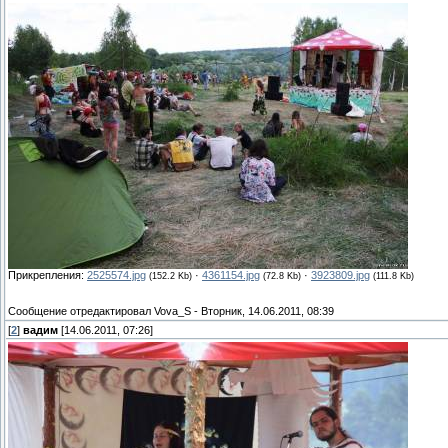
Прикрепления:
2525574.jpg
·
4361154.jpg
·
3923809.jpg
(152.2 Kb)
(72.8 Kb)
(111.8 Kb)
Сообщение отредактировал
Vova_S
-
Вторник, 14.06.2011, 08:39
[
2
]
вадим
[14.06.2011, 07:26]