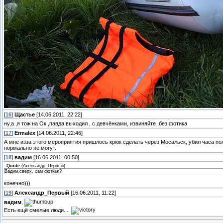
[
16
]
Щастье
[14.06.2011, 22:22]
ну,а ,я тож на Ок ,павда выходил , с девчёнками, извиняйте ,без фотика
[
17
]
Ermalex
[14.06.2011, 22:46]
А мне изза этого мероприятия пришлось крюк сделать через Мосальск, убил часа пол
нормально не могут.
[
18
]
вадим
[16.06.2011, 00:50]
Quote
(
Александр_Первый
)
Вадим,сверх, сам фоткал?
конечно)))
[
19
]
Александр_Первый
[16.06.2011, 11:22]
вадим
,
Есть ещё смелые люди....