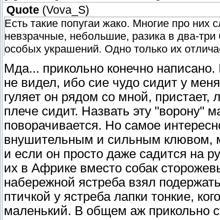
Quote
(
Vova_S
)
Есть такие попугаи жако. Многие про них 
невзрачные, небольшие, разика в два-три
особых украшений. Одно только их отличае
Мда... прикольно конечно написано.
не видел, ибо сие чудо сидит у меня 
гуляет он рядом со мной, пристает, 
плече сидит. Назвать эту "ворону" м
поворачивается. Но самое интересн
внушительным и сильным клювом, 
и если он просто даже садится на рук
их в Африке вместо собак сторожевы
набережной ястреба взял подержать
птичкой у ястреба лапки тонкие, ког
маленький. В общем аж прикольно с