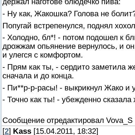
держал наготове блюдечко пива:
- Ну как, Жакошка? Голова не болит
Попугай встрепенулся, поднял хохол
- Холодно, бл*! - потом подошел к 
дрожжам опьянение вернулось, и он,
и улегся с комфортом.
- Прям как ты, - сердито заметила 
сначала и до конца.
- Пи**р-р-расы! - выкрикнул Жако и 
- Точно как ты! - убежденно сказала 
Сообщение отредактировал
Vova_S
[
2
]
Kass
[15.04.2011, 18:32]