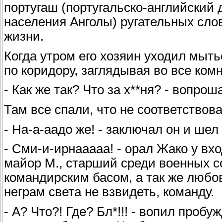
португаш (португальско-английский 
населения Анголы) ругательных сло
жизни.
Когда утром его хозяин уходил мыт
по коридору, заглядывая во все ком
- Как же так? Что за х**ня? - вопро
Там все спали, что не соответствов
- На-а-аадо же! - заключал он и шел
- Сми-и-ирнааааа! - орал Жако у вхо
майор М., старший среди военных с
командирским басом, а так же любо
неграм света не взвидеть, команду.
- А? Что?! Где? Бл*!!! - вопил проб