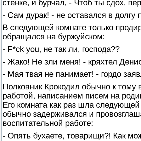
стенке, и бурчал, - Чтоб ты сдох, пе
- Сам дурак! - не оставался в долгу
В следующей комнате только продир
обращался на буржуйском:
- F*ck you, не так ли, господа??
- Жако! Не зли меня! - кряхтел Денис
- Мая твая не панимает! - гордо зая
Полковник Крокодил обычно к тому 
работой, написанием писем на роди
Его комната как раз шла следующей
обычно задерживался и провозглаш
воспитательной работе:
- Опять бухаете, товарищи?! Как мо