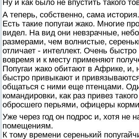
Ну и как было не впустить такого т
А теперь, собственно, сама история.
Есть такие попугаи жако. Многие пр
видел. На вид они невзрачные, неб
размерами, чем волнистые, сереньк
отличает - интеллект. Очень быстро 
вовремя и к месту применяют получ
Попугаи жако обитают в Африке, и, 
быстро привыкают и привязываются
общаться с ними еще птенцами. Оди
командировки, как раз привез такого
обросшего перьями, офицеры кормил
Уже через год он подрос и, хотя не 
помещениям.
К тому времени серенький попугайчи