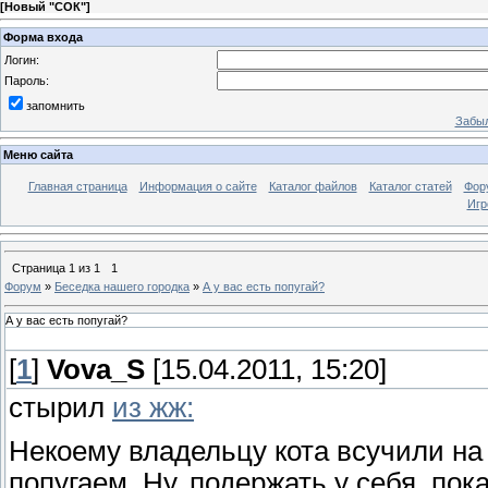
[
Новый "СОК"
]
Форма входа
Логин:
Пароль:
запомнить
Забыл
Меню сайта
Главная страница
Информация о сайте
Каталог файлов
Каталог статей
Фор
Игр
Страница
1
из
1
1
Форум
»
Беседка нашего городка
»
А у вас есть попугай?
А у вас есть попугай?
[
1
]
Vova_S
[15.04.2011, 15:20]
стырил
из жж:
Некоему владельцу кота всучили на
попугаем. Ну, подержать у себя, пок