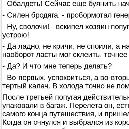
- Обалдеть! Сейчас еще буянить начн
- Силен бродяга, - пробормотал гене
- Ну, сволочи! - вскипел хозяин попу
устрою!
- Да ладно, не кричи, не споили, а 
наоборот ласты мог склеить, точнее
- Да? И что мне теперь делать?
- Во-первых, успокоиться, а во-вто
тертый калач. В холода точно не пом
После третьей попугая действительн
упаковали в багаж. Перелета он, ес
самого конца путешествия, и пришел
Когда он очнулся и выбрался из кор