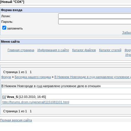
[
Новый "СОК"
]
Форма входа
Логин:
Пароль:
запомнить
Забыл
Меню сайта
Главная страница
Информация о сайте
Каталог файлов
Каталог статей
Фор
Игр
Страница
1
из
1
1
Форум
»
Беседка нашего городка
»
В Нижнем Новгороде в суд направлено уголовное 
В Нижнем Новгороде в суд направлено уголовное дело в отношен
[
1
]
Vova_S
[12.03.2010, 16:45]
http://forums.drom.ru/general/t1151081101.html
Страница
1
из
1
1
Полная версия сайта