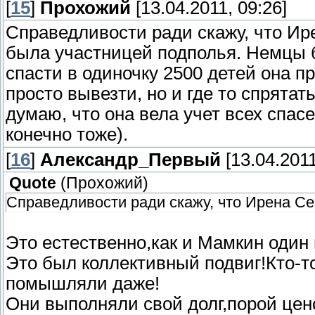
[
15
]
Прохожий
[13.04.2011, 09:26]
Справедливости ради скажу, что Ир
была участницей подполья. Немцы 
спасти в одиночку 2500 детей она п
просто вывезти, но и где то спрятат
думаю, что она вела учет всех спа
конечно тоже).
[
16
]
Александр_Первый
[13.04.2011
Quote
(
Прохожий
)
Справедливости ради скажу, что Ирена Се
Это естественно,как и Мамкин один 
Это был коллективный подвиг!Кто-то
помышляли даже!
Они выполняли свой долг,порой цен