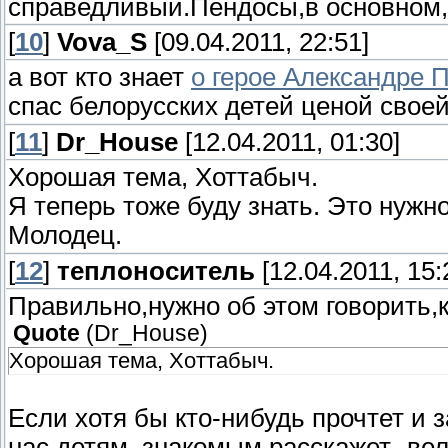
справедливый.Пендосы,в основном,
[
10
]
Vova_S
[09.04.2011, 22:51]
а вот кто знает
о герое Александре 
спас белорусских детей ценой свое
[
11
]
Dr_House
[12.04.2011, 01:30]
Хорошая тема, Хоттабыч.
Я теперь тоже буду знать. Это нужно
Молодец.
[
12
]
теплоноситель
[12.04.2011, 15:
Правильно,нужно об этом говорить,к
Quote
(
Dr_House
)
Хорошая тема, Хоттабыч.
Если хотя бы кто-нибудь прочтет и 
нас детям ,знакомым расскажет -вел