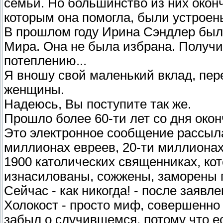
семьи. Но большинство из них оконч
которым она помогла, были устроен
В прошлом году Ирина Сэндлер бы
Мира. Она не была избрана. Получи
потеплению...
Я вношу свой маленький вклад, пе
женщины.
Надеюсь, Вы поступите так же.
Прошло более 60-ти лет со дня око
Это электронное сообщение рассыла
миллионах евреев, 20-ти миллионах
1900 католических священниках, ко
изнасилованы, сожжены, заморены 
Сейчас - как никогда! - после заявл
Холокост - просто миф, совершенно
забыл о случившемся, потому что ест