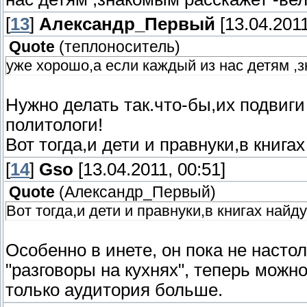
[
13
]
Александр_Первый
[13.04.2011
Quote
(
теплоноситель
)
уже хорошо,а если каждый из нас детям ,з
Нужно делать так.что-бы,их подвиг
политологи!
Вот тогда,и дети и правнуки,в книга
[
14
]
Gso
[13.04.2011, 00:51]
Quote
(
Александр_Первый
)
Вот тогда,и дети и правнуки,в книгах найд
Особенно в инете, он пока не насто
"разговоры на кухнях", теперь можно
только аудитория больше.