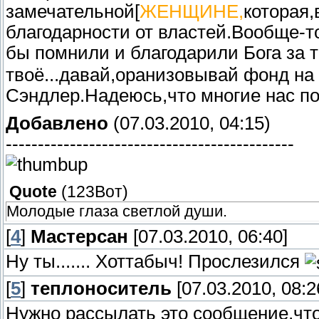
замечательной[
ЖЕНЩИНЕ,
которая,
благодарности от властей.Вообще-то
бы помнили и благодарили Бога за 
твоё...давай,оранизовывай фонд на
Сэндлер.Надеюсь,что многие нас п
Добавлено
(07.03.2010, 04:15)
---------------------------------------------
Quote
(
123Вот
)
Молодые глаза светлой души.
[
4
]
Мастерсан
[07.03.2010, 06:40]
Ну ты....... Хоттабыч! Прослезился
[
5
]
теплоноситель
[07.03.2010, 08:2
Нужно рассылать это сообщение,ч