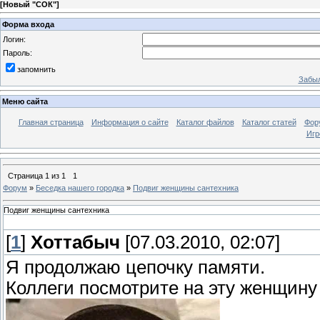
[
Новый "СОК"
]
Форма входа
Логин:
Пароль:
запомнить
Забыл
Меню сайта
Главная страница
Информация о сайте
Каталог файлов
Каталог статей
Фор
Игр
Страница
1
из
1
1
Форум
»
Беседка нашего городка
»
Подвиг женщины сантехника
Подвиг женщины сантехника
[
1
]
Хоттабыч
[07.03.2010, 02:07]
Я продолжаю цепочку памяти.
Коллеги посмотрите на эту женщину 