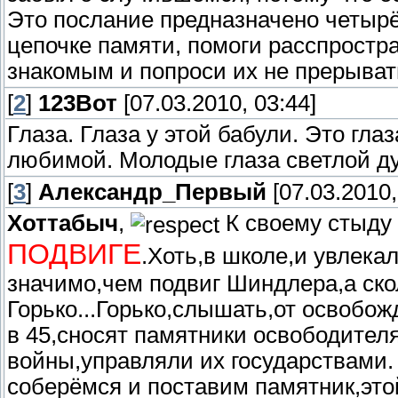
Это послание предназначено четыр
цепочке памяти, помоги расспростра
знакомым и попроси их не прерывать
[
2
]
123Вот
[07.03.2010, 03:44]
Глаза. Глаза у этой бабули. Это гл
любимой. Молодые глаза светлой д
[
3
]
Александр_Первый
[07.03.2010,
Хоттабыч
,
К своему стыду
ПОДВИГЕ
.Хоть,в школе,и увлека
значимо,чем подвиг Шиндлера,а ско
Горько...Горько,слышать,от освобож
в 45,сносят памятники освободителя
войны,управляли их государствами.
соберёмся и поставим памятник,это