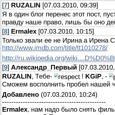
[
7
]
RUZALIN
[07.03.2010, 09:39]
Я в один блог перенес этот пост, п
правду наше право, лишь бы оно де
[
8
]
Ermalex
[07.03.2010, 10:15]
Только звали ее не Ирина а Ирена 
http://www.imdb.com/title/tt1010278/
http://ru.wikipedia.org/wiki....D%D0%B
[
9
]
Александр_Первый
[07.03.2010,
RUZALIN
, Тебе-
!
KGiP
, -
Сможем восполнить пробел нашей че
Добавлено
(07.03.2010, 10:24)
---------------------------------------------
Ermalex
, нам надо было снять фил