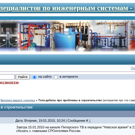
специалистов по инженерным системам 
По
на сайте
в интернете
00138435330
Беседка нашего городка
»
Теле-дебаты про проблемы в строительстве
(интерактив про эти са
в строительстве
Дата: Вторник, 19.01.2010, 10:24 | Сообщение #
1
Завтра 15.01.2010 на канале Питерского ТВ в передаче "Невское время" в 
сКозать с главными СРОителями России.