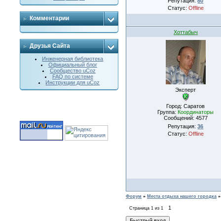
Репутация:
80
Статус:
Offline
Комментарии
Хоттабыч
Друзья Сайта
Инженерная библиотека
Официальный блог
Сообщество uCoz
FAQ по системе
Инструкции для uCoz
Эксперт
Город: Саратов
Группа:
Координаторы
Сообщений:
4577
Репутация:
36
Статус:
Offline
Форум
»
Места отдыха нашего городка
»
1
Страница
1
из
1