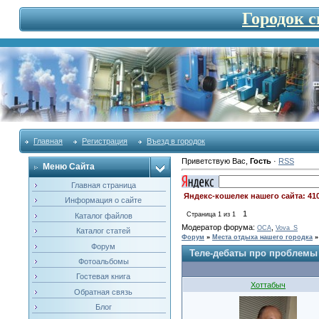
Городок 
Главная
Регистрация
Въезд в городок
Приветствую Вас
,
Гость
·
RSS
Меню Сайта
Главная страница
Яндекс-кошелек нашего сайта: 41
Информация о сайте
1
Страница
1
из
1
Каталог файлов
Модератор форума:
,
OCA
Vova_S
Каталог статей
Форум
»
Места отдыха нашего городка
»
Форум
Теле-дебаты про проблемы 
Фотоальбомы
Гостевая книга
Хоттабыч
Обратная связь
Блог