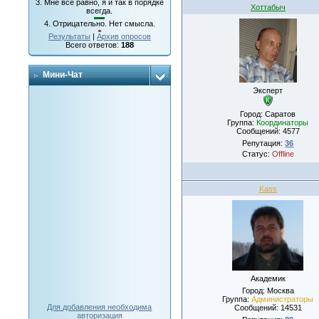
3.
Мне все равно, я и так в порядке
Хоттабыч
всегда.
4.
Отрицательно. Нет смысла.
Результаты
|
Архив опросов
Всего ответов:
188
Мини-Чат
Эксперт
Город: Саратов
Группа:
Координаторы
Сообщений:
4577
Репутация:
36
Статус:
Offline
Kass
Академик
Город: Москва
Группа:
Администраторы
Для добавления необходима
Сообщений:
14531
авторизация