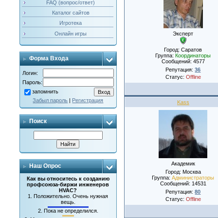
FAQ (вопрос/ответ)
Каталог сайтов
Игротека
Эксперт
Онлайн игры
Город: Саратов
Группа:
Координаторы
Форма Входа
Сообщений:
4577
Репутация:
36
Логин:
Статус:
Offline
Пароль:
запомнить
Забыл пароль
|
Регистрация
Kass
Поиск
Академик
Наш Опрос
Город: Москва
Группа:
Администраторы
Как вы относитесь к созданию
Сообщений:
14531
профсоюза-биржи инженеров
HVAC?
Репутация:
80
1.
Положительно. Очень нужная
Статус:
Offline
вещь.
2.
Пока не определился.