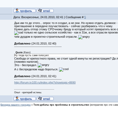
Дата: Воскресенье, 24.01.2010, 02:41 | Сообщение #
5
Дык им-то до этого... опрос то я создал, а не они. Но нужно отдать должное
приглашение в передаче поучаствовать - сейчас разбираюсь что к чему.
Нужно дать отпор этому СРОчному бреду в который хотят превратить всю ст
только не одно сельское хозяйство - как в 31м, а все отрасли произ
чем дурдом в проектно-строительной отрасли.
Добавлено
(24.01.2010, 02:40)
---------------------------------------------
Quote
(
Kass
)
Ну тогда пусть сами голосуют.
Свобода от крепостного права, не стоит одной минуты не регистрацию? Да 
(помимо налогов).
Это - беспредел.
А с беспределом надо бороться.
Добавлено
(24.01.2010, 02:41)
---------------------------------------------
http://forum.tv100.ru/index.php?showtopic=8690
Опыт - критерий истины.
Беседка нашего городка
»
Теле-дебаты про проблемы в строительстве
(интерактив про эти са