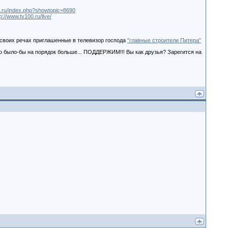
00.ru/index.php?showtopic=8690
p://www.tv100.ru/live/
в своих речах приглашенные в телевизор господа
"главные строители Питера"
а то было-бы на порядок больше... ПОДДЕРЖИМ!!! Вы как друзья? Зарегится на