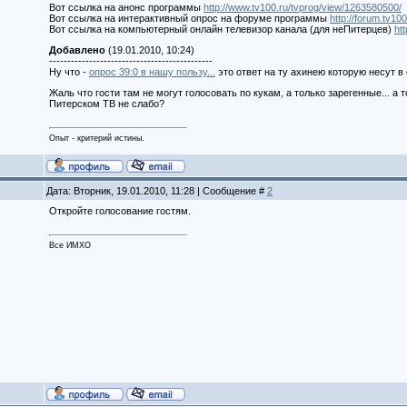
Вот ссылка на анонс программы
http://www.tv100.ru/tvprog/view/1263580500/
Вот ссылка на интерактивный опрос на форуме программы
http://forum.tv1
Вот ссылка на компьютерный онлайн телевизор канала (для неПитерцев)
htt
Добавлено
(19.01.2010, 10:24)
---------------------------------------------
Ну что -
опрос 39:0 в нашу пользу...
это ответ на ту ахинею которую несут 
Жаль что гости там не могут голосовать по кукам, а только зарегенные... 
Питерском ТВ не слабо?
Опыт - критерий истины.
Дата: Вторник, 19.01.2010, 11:28 | Сообщение #
2
Откройте голосование гостям.
Все ИМХО