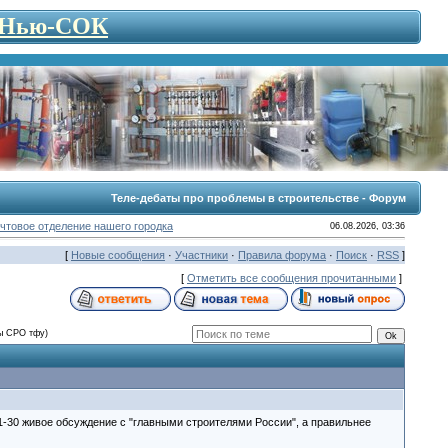
- Нью-СОК
Теле-дебаты про проблемы в строительстве - Форум
чтовое отделение нашего городка
06.08.2026, 03:36
[
Новые сообщения
·
Участники
·
Правила форума
·
Поиск
·
RSS
]
[
Отметить все сообщения прочитанными
]
мы СРО тфу)
21-30 живое обсуждение с "главными строителями России", а правильнее