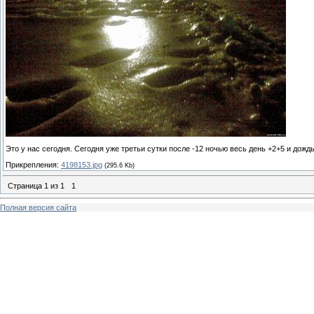
Это у нас сегодня. Сегодня уже третьи сутки после -12 ночью весь день +2+5 и дожд
Прикрепления:
4198153.jpg
(295.6 Kb)
Страница
1
из
1
1
Полная версия сайта