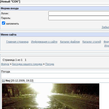
[
Новый "СОК"
]
Форма входа
Логин:
Пароль:
запомнить
Забыл
Меню сайта
Главная страница
Информация о сайте
Каталог файлов
Каталог статей
Фор
Игр
Страница
1
из
1
1
Форум
»
Беседка нашего городка
»
Погода
Погода
[
1
]
Noj
[20.12.2009, 19:22]