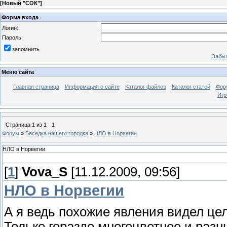
[
Новый "СОК"
]
Форма входа
Логин:
Пароль:
запомнить
Забыл
Меню сайта
Главная страница
Информация о сайте
Каталог файлов
Каталог статей
Фор
Игр
Страница
1
из
1
1
Форум
»
Беседка нашего городка
»
НЛО в Норвегии
НЛО в Норвегии
[
1
]
Vova_S
[11.12.2009, 09:56]
НЛО в Норвегии
А я ведь похожие явления видел цел
Только гораздо многоцветнее и раз