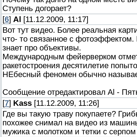
Ступень догорает?
[
6
]
Al
[11.12.2009, 11:17]
Вот тут видео. Более реальная карт
что- то связанное с фотоэффектом. 
знает про объективы.
Международным фейерверком отмети
ракетостроения десятилетие попыток
НЕбесный феномен обычно называем
Сообщение отредактировал
Al
-
Пятн
[
7
]
Kass
[11.12.2009, 11:26]
Где вы такую траву покупаете? Гриб
похожее снимал на видео из машин
мужика с молотком и тетки с серпом