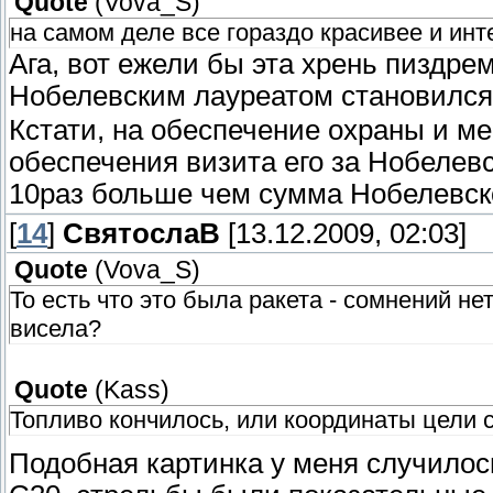
Quote
(
Vova_S
)
на самом деле все гораздо красивее и ин
Ага, вот ежели бы эта хрень пиздр
Нобелевским лауреатом становилс
Кстати, на обеспечение охраны и м
обеспечения визита его за Нобелевс
10раз больше чем сумма Нобелевско
[
14
]
СвятослаВ
[13.12.2009, 02:03]
Quote
(
Vova_S
)
То есть что это была ракета - сомнений не
висела?
Quote
(
Kass
)
Топливо кончилось, или координаты цели 
Подобная картинка у меня случилось