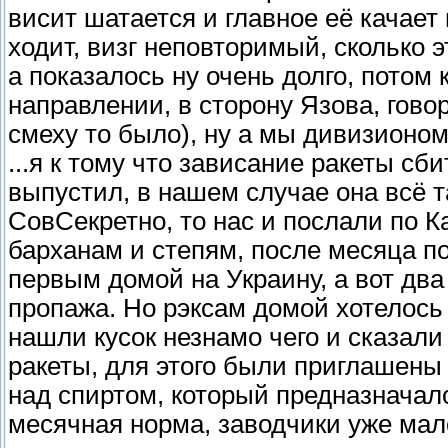
висит шатается и главное её качает
ходит, визг неповторимый, сколько э
а показалось ну очень долго, потом 
направлении, в сторону Язова, говор
смеху то было), ну а мы дивизионом
...я к тому что зависание ракеты сби
выпустил, в нашем случае она всё т
СовСекретно, то нас и послали по К
барханам и степям, после месяца п
первым домой на Украину, а вот два
пропажа. Но рэксам домой хотелос
нашли кусок незнамо чего и сказали
ракеты, для этого были приглашены
над спиртом, который предназначал
месячная норма, заводчики уже мало