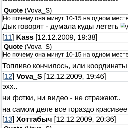
Quote
(
Vova_S
)
Но почему она минут 10-15 на одном мест
Дык говорят - думала куды лететь
[
11
]
Kass
[12.12.2009, 19:38]
Quote
(
Vova_S
)
Но почему она минут 10-15 на одном мест
Топливо кончилось, или координаты
[
12
]
Vova_S
[12.12.2009, 19:46]
эхх..
ни фотки, ни видео - не отражают..
на самом деле все гораздо красивее
[
13
]
Хоттабыч
[12.12.2009, 20:36]