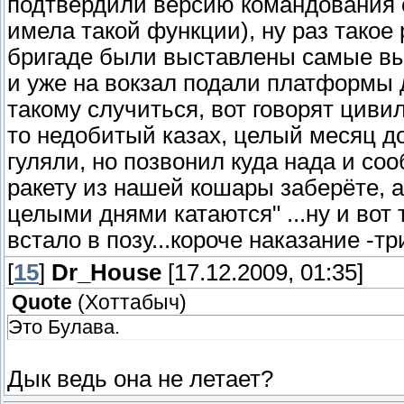
подтвердили версию командования 
имела такой функции), ну раз тако
бригаде были выставлены самые вы
и уже на вокзал подали платформы д
такому случиться, вот говорят цив
то недобитый казах, целый месяц д
гуляли, но позвонил куда нада и со
ракету из нашей кошары заберёте, а
целыми днями катаются" ...ну и вот 
встало в позу...короче наказание -т
[
15
]
Dr_House
[17.12.2009, 01:35]
Quote
(
Хоттабыч
)
Это Булава.
Дык ведь она не летает?