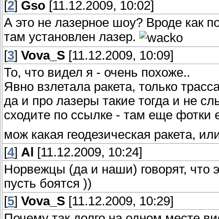
[
2
]
Gso
[11.12.2009, 10:02]
А это не лазерное шоу? Вроде как по
там установлен лазер.
[
3
]
Vova_S
[11.12.2009, 10:09]
То, что видел я - очень похоже..
Явно взлетала ракета, только трасса
да и про лазеры такие тогда и не сл
сходите по ссылке - там еще фотки 
мож какая геодезическая ракета, и
[
4
]
Al
[11.12.2009, 10:24]
Норвежцы (да и наши) говорят, что 
пусть боятся ))
[
5
]
Vova_S
[11.12.2009, 10:29]
Почему так долго на одном месте ви