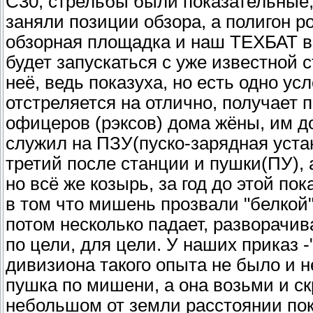
С30, стрельбы были показательные,
заняли позиции обзора, а полигон р
обзорная площадка и наш ТЕХБАТ в 
будет запускаться с уже известной 
неё, ведь показуха, но есть одно ус
отстреляется на отлично, получает 
офицеров (рэксов) дома жёны, им д
служил на ПЗУ(пуско-зарядная устан
третий после станции и пушки(ПУ),
но всё же козырь, за год до этой по
в том что мишень прозвали "белкой"
потом несколько падает, разворачи
по цели, для цели. У наших приказ -"
дивизиона такого опыта не было и н
пушка по мишени, а она возьми и ск
небольшом от земли расстоянии пок