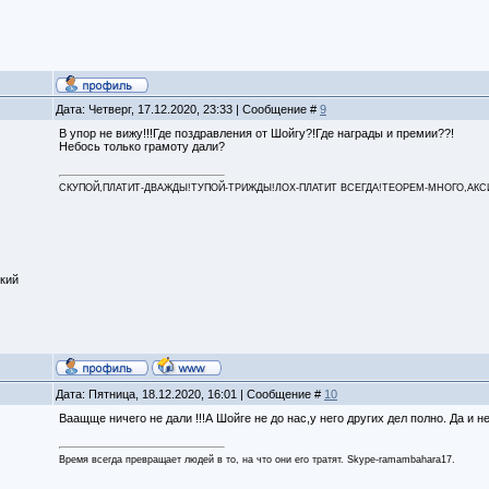
Дата: Четверг, 17.12.2020, 23:33 | Сообщение #
9
В упор не вижу!!!Где поздравления от Шойгу?!Где награды и премии??!
Небось только грамоту дали?
СКУПОЙ,ПЛАТИТ-ДВАЖДЫ!ТУПОЙ-ТРИЖДЫ!ЛОХ-ПЛАТИТ ВСЕГДА!ТЕОРЕМ-МНОГО,АКСИОМ
кий
Дата: Пятница, 18.12.2020, 16:01 | Сообщение #
10
Ваащще ничего не дали !!!А Шойге не до нас,у него других дел полно. Да и не
Время всегда превращает людей в то, на что они его тратят. Skype-ramambahara17.