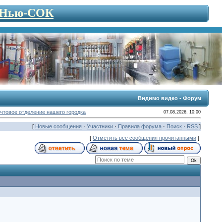
- Нью-СОК
Видимо видео - Форум
чтовое отделение нашего городка
07.08.2026, 10:00
[
Новые сообщения
·
Участники
·
Правила форума
·
Поиск
·
RSS
]
[
Отметить все сообщения прочитанными
]