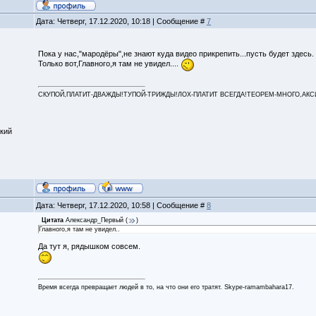
Дата: Четверг, 17.12.2020, 10:18 | Сообщение #
7
Пока у нас,"мародёры",не знают куда видео прикрепить...пусть будет здесь.
Только вот,Главного,я там не увидел....
СКУПОЙ,ПЛАТИТ-ДВАЖДЫ!ТУПОЙ-ТРИЖДЫ!ЛОХ-ПЛАТИТ ВСЕГДА!ТЕОРЕМ-МНОГО,АКСИОМ
кий
Дата: Четверг, 17.12.2020, 10:58 | Сообщение #
8
Цитата
Александр_Первый
(
)
Главного,я там не увидел..
Да тут я, рядышком совсем.
Время всегда превращает людей в то, на что они его тратят. Skype-ramambahara17.