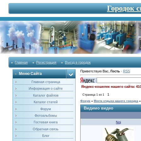
Городок 
Главная
Регистрация
Въезд в городок
Приветствую Вас
,
Гость
·
RSS
Меню Сайта
Главная страница
Яндекс-кошелек нашего сайта: 41
Информация о сайте
1
Страница
1
из
1
Каталог файлов
Форум
»
Места отдыха нашего городка
»
Каталог статей
Видимо видео
Форум
Фотоальбомы
Noj
Гостевая книга
Обратная связь
Блог