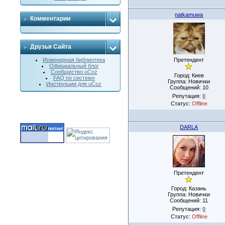
natkamuwa
Комментарии
Друзья Сайта
Претендент
Инженерная библиотека
Официальный блог
Сообщество uCoz
Город: Киев
FAQ по системе
Группа: Новички
Инструкции для uCoz
Сообщений:
10
Репутация:
0
Статус:
Offline
DARLA
Претендент
Город: Казань
Группа: Новички
Сообщений:
11
Репутация:
0
Статус:
Offline