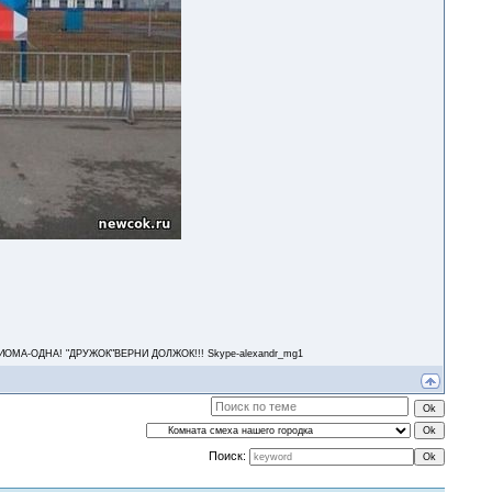
А-ОДНА! "ДРУЖОК"ВЕРНИ ДОЛЖОК!!! Skype-alexandr_mg1
Поиск: