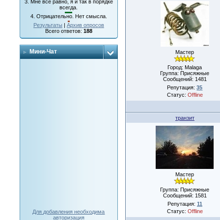
3.
Мне все равно, я и так в порядке
всегда.
4.
Отрицательно. Нет смысла.
Результаты
|
Архив опросов
Всего ответов:
188
Мини-Чат
Мастер
Город: Malaga
Группа: Присяжные
Сообщений:
1481
Репутация:
35
Статус:
Offline
транзит
Мастер
Группа: Присяжные
Сообщений:
1581
Репутация:
11
Статус:
Offline
Для добавления необходима
авторизация