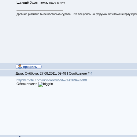
Ща ещё будет тема, пару минут.
древние римляне были настолько суровы, что общались на форумах без помощи браузеро
Дата: Суббота, 27.08.2011, 09:48 | Сообщение #
4
http://smotri.com/video/view/?id=v1436947ad80
Обхохотался
.