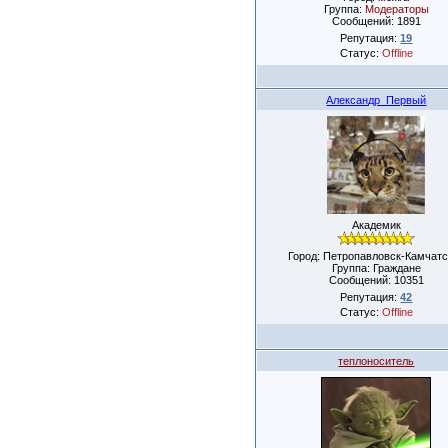
Группа:
Модераторы
Сообщений:
1891
Репутация:
19
Статус:
Offline
Александр_Первый
Академик
Город: Петропавловск-Камчатс
Группа: Граждане
Сообщений:
10351
Репутация:
42
Статус:
Offline
теплоноситель