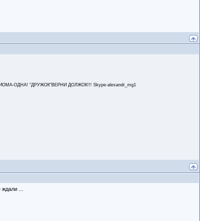
А-ОДНА! "ДРУЖОК"ВЕРНИ ДОЛЖОК!!! Skype-alexandr_mg1
 ждали ...