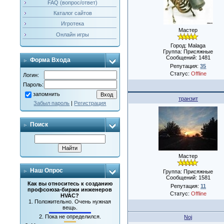
FAQ (вопрос/ответ)
Каталог сайтов
Игротека
Мастер
Онлайн игры
Город: Malaga
Группа: Присяжные
Сообщений:
1481
Форма Входа
Репутация:
35
Статус:
Offline
Логин:
Пароль:
запомнить
транзит
Забыл пароль
|
Регистрация
Поиск
Мастер
Наш Опрос
Группа: Присяжные
Сообщений:
1581
Как вы относитесь к созданию
Репутация:
11
профсоюза-биржи инженеров
Статус:
Offline
HVAC?
1.
Положительно. Очень нужная
вещь.
2.
Пока не определился.
Noj