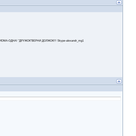
А-ОДНА! "ДРУЖОК"ВЕРНИ ДОЛЖОК!!! Skype-alexandr_mg1