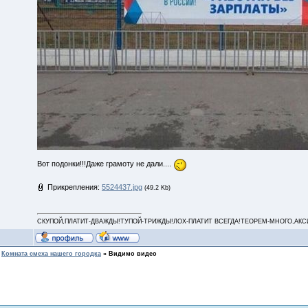
Вот подонки!!!Даже грамоту не дали....
Прикрепления:
5524437.jpg
(49.2 Kb)
СКУПОЙ,ПЛАТИТ-ДВАЖДЫ!ТУПОЙ-ТРИЖДЫ!ЛОХ-ПЛАТИТ ВСЕГДА!ТЕОРЕМ-МНОГО,АКСИОМ
Комната смеха нашего городка
»
Видимо видео