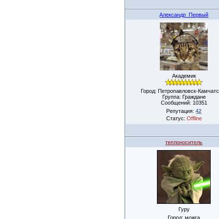
Александр_Первый
Академик
Город: Петропавловск-Камчатс
Группа: Граждане
Сообщений:
10351
Репутация:
42
Статус:
Offline
теплоноситель
Гуру
Город: можга