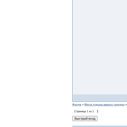
Форум
»
Места отдыха нашего городка
»
1
Страница
1
из
1